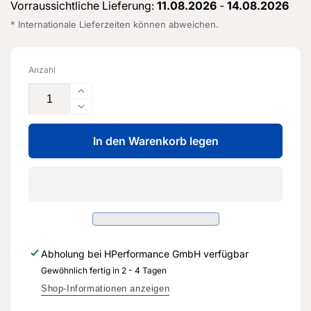
Vorraussichtliche Lieferung:
11.08.2026
-
14.08.2026
* Internationale Lieferzeiten können abweichen.
Anzahl
Erhöhe
die
Verringere
Menge
die
für
In den Warenkorb legen
Menge
Leistungssatz
für
für
Leistungssatz
Einspritzventile
für
-
Einspritzventile
07K
-
971
07K
082
971
Abholung bei
HPerformance GmbH
verfügbar
E
082
-
Gewöhnlich fertig in 2 - 4 Tagen
E
Original
-
Shop-Informationen anzeigen
Ersatzteil
Original