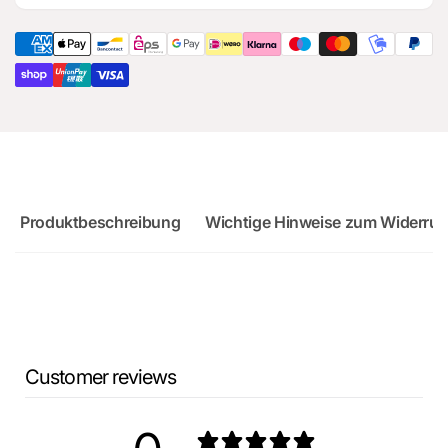
für
Ersatzteil
Audi
für
RS3
Audi
8Y
RS3
8Y
Produktbeschreibung
Wichtige Hinweise zum Widerruf
Customer reviews