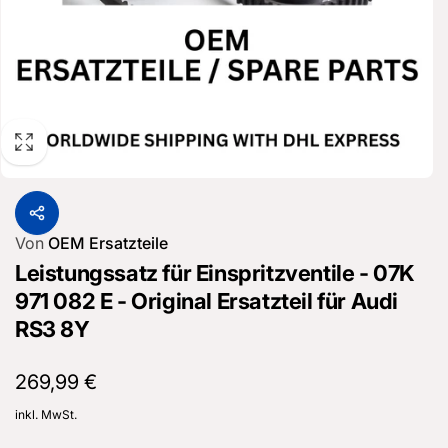
Von
OEM Ersatzteile
Leistungssatz für Einspritzventile - 07K
971 082 E - Original Ersatzteil für Audi
RS3 8Y
Normaler
269,99 €
Preis
inkl. MwSt.