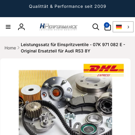
Direkt
zum
Qualittät & Performance seit 2009
Inhalt
0
0
Artikel
Einloggen
Leistungssatz für Einspritzventile - 07K 971 082 E -
Home
Original Ersatzteil für Audi RS3 8Y
ktinformationen
gen