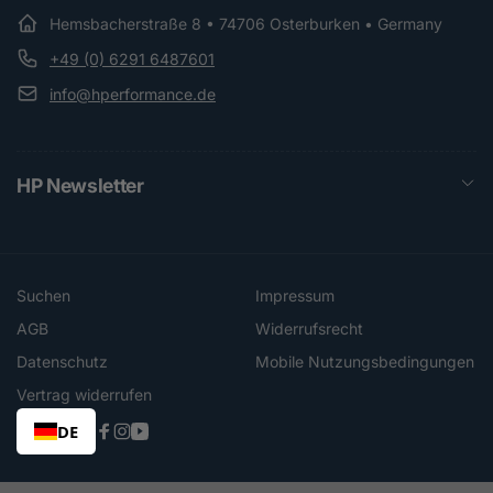
Hemsbacherstraße 8 • 74706 Osterburken • Germany
+49 (0) 6291 6487601
info@hperformance.de
HP Newsletter
Suchen
Impressum
AGB
Widerrufsrecht
Datenschutz
Mobile Nutzungsbedingungen
Vertrag widerrufen
DE
Facebook
Instagram
YouTube