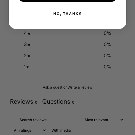
0
/ 5
0 reviews
NO, THANKS
5
0
%
4
0
%
3
0
%
2
0
%
1
0
%
Ask a question
Write a review
Reviews
Questions
0
0
With media