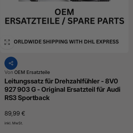
Von
OEM Ersatzteile
Leitungssatz für Drehzahlfühler - 8V0
927 903 G - Original Ersatzteil für Audi
RS3 Sportback
Normaler
89,99 €
Preis
inkl. MwSt.