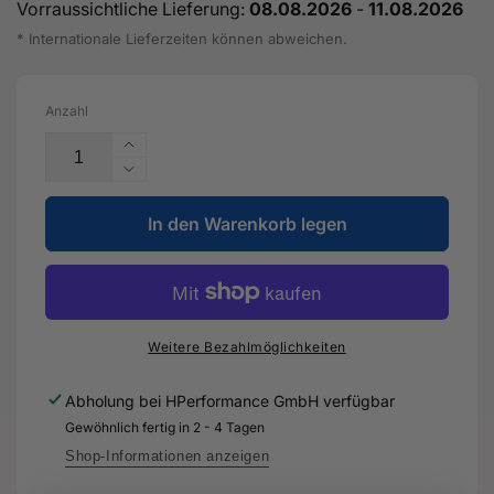
Vorraussichtliche Lieferung:
08.08.2026
-
11.08.2026
* Internationale Lieferzeiten können abweichen.
Anzahl
Erhöhe
die
Verringere
Menge
die
für
In den Warenkorb legen
Menge
Leitungssatz
für
für
Leitungssatz
Drehzahlfühler
für
-
Drehzahlfühler
8V0
-
Weitere Bezahlmöglichkeiten
927
8V0
903
927
Abholung bei
HPerformance GmbH
verfügbar
G
903
Gewöhnlich fertig in 2 - 4 Tagen
-
G
Original
-
Shop-Informationen anzeigen
Ersatzteil
Original