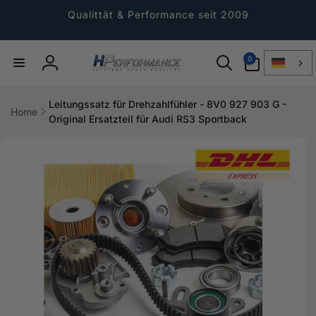
Direkt
zum
Qualittät & Performance seit 2009
Inhalt
0
0
Artikel
Einloggen
Leitungssatz für Drehzahlfühler - 8V0 927 903 G -
Home
Original Ersatzteil für Audi RS3 Sportback
ktinformationen
gen