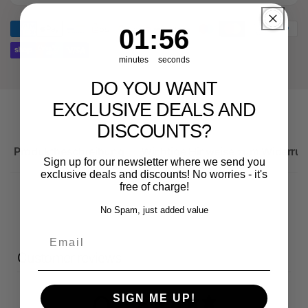
für
Ersatzteil
Audi
für
1
:
Countdown ends in:
55
01
:
55
RS3
Audi
Sportback
RS3
minutes
seconds
Sportback
DO YOU WANT
EXCLUSIVE DEALS AND
DISCOUNTS?
Produktbeschreibung
Wichtige Hinweise zum Widerruf
Sign up for our newsletter where we send you
exclusive deals and discounts! No worries - it's
free of charge!
No Spam, just added value
Email
Customer reviews
SIGN ME UP!