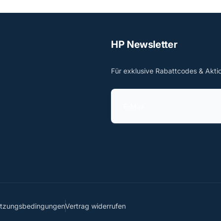
HP Newsletter
Für exklusive Rabattcodes & Akti
E
-
M
a
i
l
utzungsbedingungen
Vertrag widerrufen