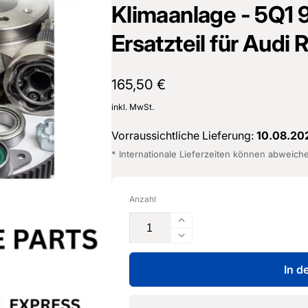
Klimaanlage - 5Q1 9
cher Straße 8
Ersatzteil für Audi
sterburken
land
16487601
Normaler
165,50 €
Preis
inkl. MwSt.
Vorraussichtliche Lieferung:
10.08.20
* Internationale Lieferzeiten können abweich
Anzahl
Erhöhe
die
Verringere
Menge
die
für
In d
Menge
Leitungssatz
für
für
Leitungssatz