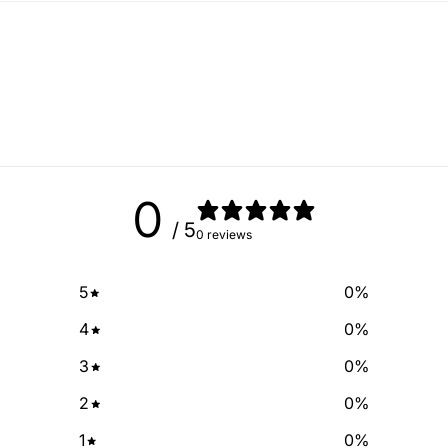
Sign up for our newslette
exclusive deals and discount
free of cha
No Spam, just add
Email
0
/ 5
0 reviews
SIGN ME 
5
0
%
NO, THAN
4
0
%
3
0
%
2
0
%
1
0
%