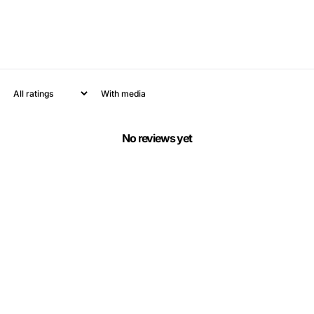
With media
No reviews yet