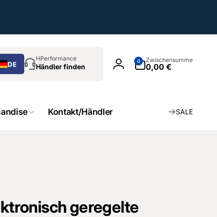
chen
0
HPerformance
Zwischensumme
0
DE
Artikel
0,00 €
Händler finden
Einloggen
andise
Kontakt/Händler
SALE
ektronisch geregelte