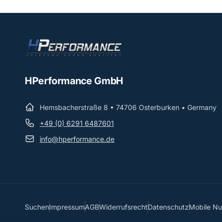
HPerformance GmbH
Hemsbacherstraße 8 • 74706 Osterburken • Germany
+49 (0) 6291 6487601
info@hperformance.de
Suchen
Impressum
AGB
Widerrufsrecht
Datenschutz
Mobile N