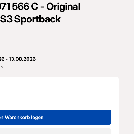
71 566 C - Original
 RS3 Sportback
26
-
13.08.2026
en.
en Warenkorb legen