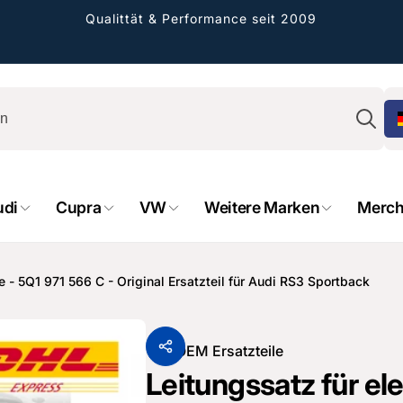
Qualittät & Performance seit 2009
Su
udi
Cupra
VW
Weitere Marken
Merch
 - 5Q1 971 566 C - Original Ersatzteil für Audi RS3 Sportback
rformance GmbH
Von
OEM Ersatzteile
Leitungssatz für el
holung verfügbar, gewöhnlich fertig in 2
4 tagen