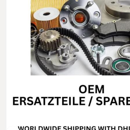
Hemsba
74706 O
Deutsch
+49629