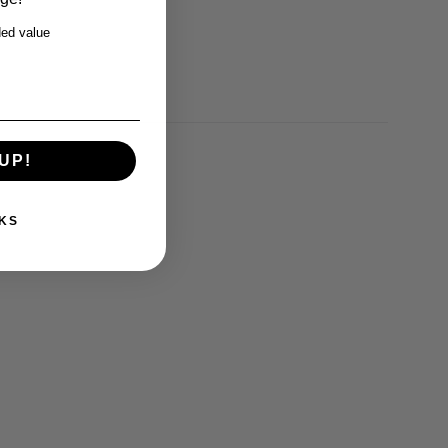
ed value
UP!
KS