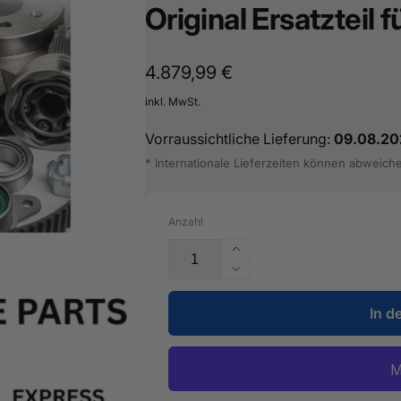
Original Ersatzteil
16487601
Normaler
4.879,99 €
Preis
inkl. MwSt.
Vorraussichtliche Lieferung:
09.08.20
* Internationale Lieferzeiten können abweich
Anzahl
Erhöhe
die
Verringere
Menge
die
für
In d
Menge
Leitungssatz
für
für
Leitungssatz
Motorraum
für
-
Motorraum