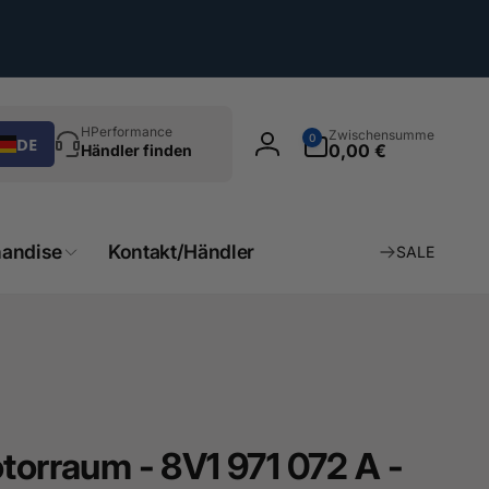
chen
0
HPerformance
Zwischensumme
0
DE
Artikel
0,00 €
Händler finden
Einloggen
andise
Kontakt/Händler
SALE
torraum - 8V1 971 072 A -