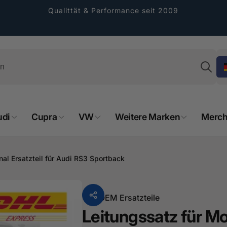
Qualittät & Performance seit 2009
Su
udi
Cupra
VW
Weitere Marken
Merch
rformance GmbH
nal Ersatzteil für Audi RS3 Sportback
holung verfügbar, gewöhnlich fertig in 2
4 tagen
Von
OEM Ersatzteile
cher Straße 8
Leitungssatz für Mo
sterburken
land