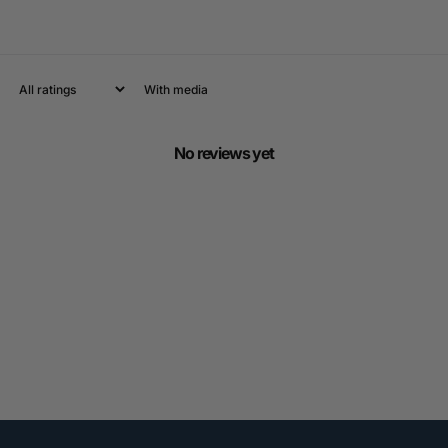
With media
No reviews yet