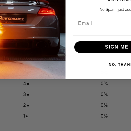
No Spam, just add
Email
0
SIGN ME 
/ 5
0 reviews
NO, THAN
5
0
%
4
0
%
3
0
%
2
0
%
1
0
%