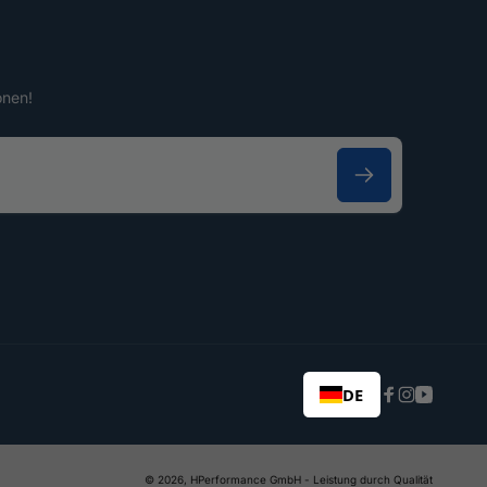
onen!
DE
Facebook
Instagram
YouTub
© 2026,
HPerformance GmbH
- Leistung durch Qualität