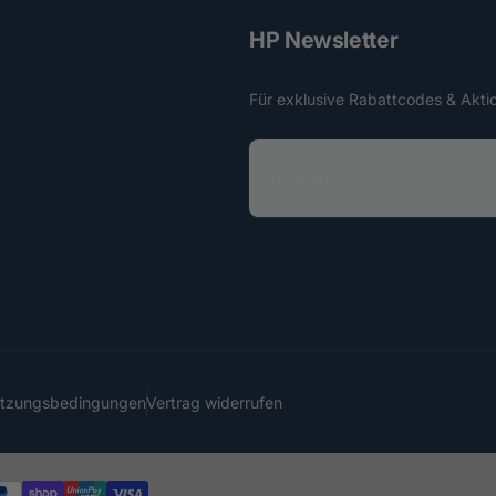
HP Newsletter
Für exklusive Rabattcodes & Akti
E
-
M
a
i
l
utzungsbedingungen
Vertrag widerrufen