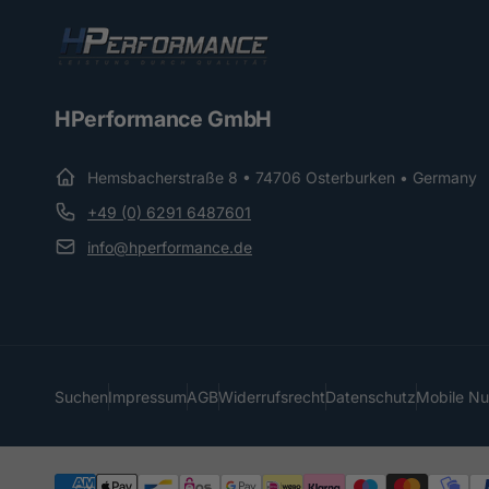
HPerformance GmbH
Hemsbacherstraße 8 • 74706 Osterburken • Germany
+49 (0) 6291 6487601
info@hperformance.de
Suchen
Impressum
AGB
Widerrufsrecht
Datenschutz
Mobile N