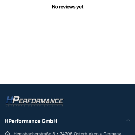
No reviews yet
HPerformance GmbH
Hemsbacherstraße 8 • 74706 Osterburken • Germany