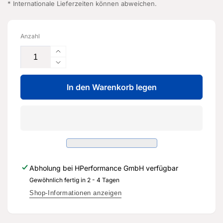
* Internationale Lieferzeiten können abweichen.
Anzahl
Erhöhe
die
Verringere
Menge
die
für
In den Warenkorb legen
Menge
Luftfiltereinsatz
für
-
Luftfiltereinsatz
3Q0
-
129
3Q0
620
129
-
620
Original
-
Abholung bei
HPerformance GmbH
verfügbar
Ersatzteil
Original
für
Gewöhnlich fertig in 2 - 4 Tagen
Ersatzteil
Audi
für
Shop-Informationen anzeigen
RS3
Audi
8Y
RS3