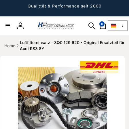
Direkt
zum
Qualittät & Performance seit 2009
Inhalt
0
0
Artikel
Einloggen
Luftfiltereinsatz - 3Q0 129 620 - Original Ersatzteil für
Home
Audi RS3 8Y
ktinformationen
gen