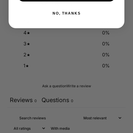
0
/ 5
0 reviews
NO, THANKS
5
0
%
4
0
%
3
0
%
2
0
%
1
0
%
Ask a question
Write a review
Reviews
Questions
0
0
With media