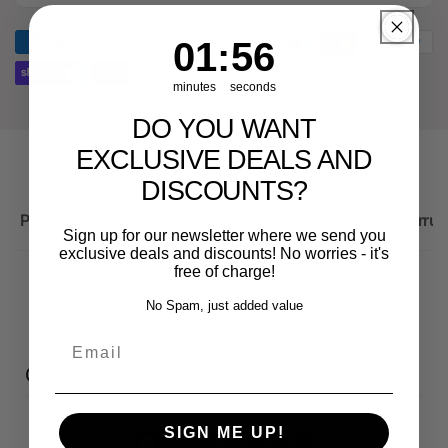
RS3
Audi
Sportback
RS3
1
:
Countdown ends in:
56
01
:
56
Sportback
minutes
seconds
DO YOU WANT
EXCLUSIVE DEALS AND
DISCOUNTS?
Produktbeschreibung
Wichtige Hinweise zum Widerruf
Sign up for our newsletter where we send you
exclusive deals and discounts! No worries - it's
free of charge!
No Spam, just added value
Email
Customer reviews
SIGN ME UP!