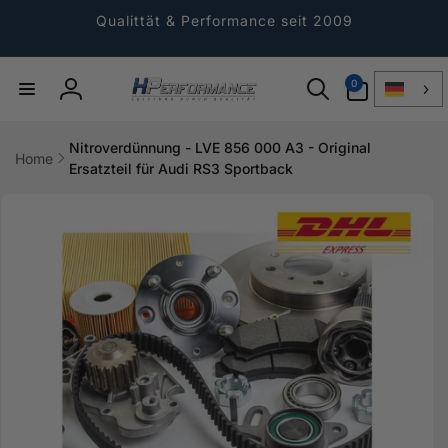
Direkt
zum
Qualittät & Performance seit 2009
Inhalt
0
0
Artikel
Einloggen
Nitroverdünnung - LVE 856 000 A3 - Original
Home
Ersatzteil für Audi RS3 Sportback
ktinformationen
gen