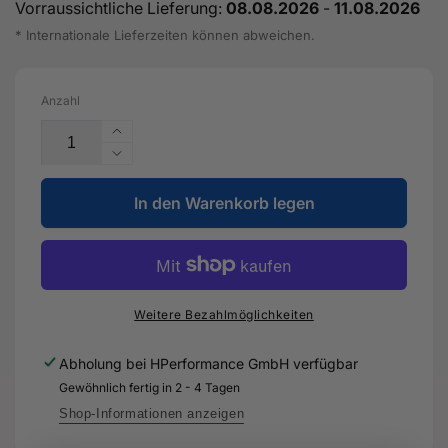
Vorraussichtliche Lieferung:
08.08.2026
-
11.08.2026
* Internationale Lieferzeiten können abweichen.
Anzahl
Erhöhe
die
Verringere
Menge
die
für
In den Warenkorb legen
Menge
Nitroverdünnung
für
-
Nitroverdünnung
LVE
-
856
LVE
000
856
Weitere Bezahlmöglichkeiten
A3
000
-
A3
Abholung bei
HPerformance GmbH
verfügbar
Original
-
Gewöhnlich fertig in 2 - 4 Tagen
Ersatzteil
Original
für
Ersatzteil
Shop-Informationen anzeigen
Audi
für