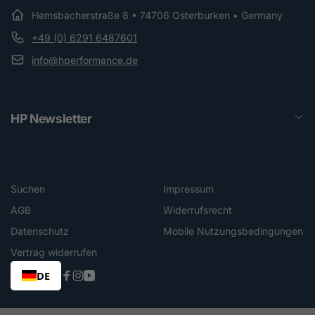
Hemsbacherstraße 8 • 74706 Osterburken • Germany
+49 (0) 6291 6487601
info@hperformance.de
HP Newsletter
Suchen
Impressum
AGB
Widerrufsrecht
Datenschutz
Mobile Nutzungsbedingungen
Vertrag widerrufen
DE
Facebook
Instagram
YouTube