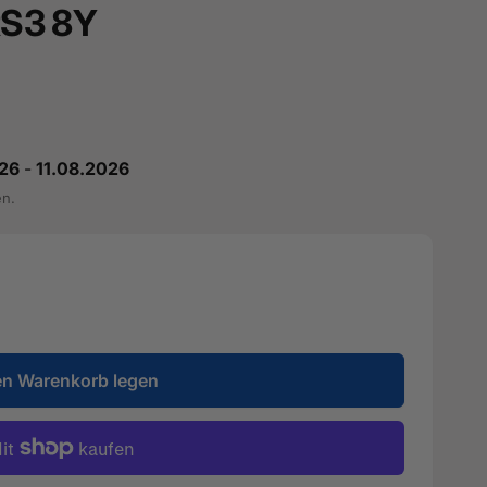
 RS3 8Y
26
-
11.08.2026
en.
en Warenkorb legen