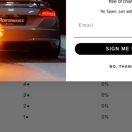
free of cha
No Spam, just add
Email
0
SIGN ME 
/ 5
0 reviews
NO, THAN
5
0
%
4
0
%
3
0
%
2
0
%
1
0
%