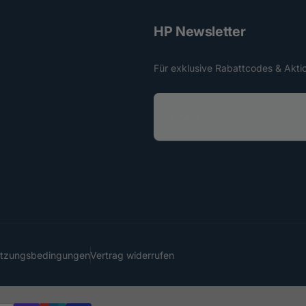
HP Newsletter
Für exklusive Rabattcodes & Akti
E
-
M
a
i
l
utzungsbedingungen
Vertrag widerrufen