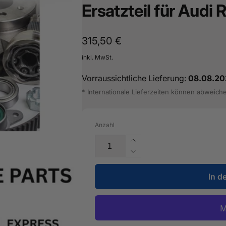
Ersatzteil für Audi
Normaler
315,50 €
Preis
inkl. MwSt.
Vorraussichtliche Lieferung:
08.08.20
* Internationale Lieferzeiten können abweich
Anzahl
Erhöhe
die
Verringere
Menge
die
für
In d
Menge
Ölabscheider
für
-
Ölabscheider
07K
-
103
07K