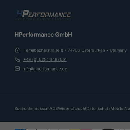
HPerformance GmbH
Hemsbacherstraße 8 • 74706 Osterburken • Germany
+49 (0) 6291 6487601
info@hperformance.de
Suchen
Impressum
AGB
Widerrufsrecht
Datenschutz
Mobile N