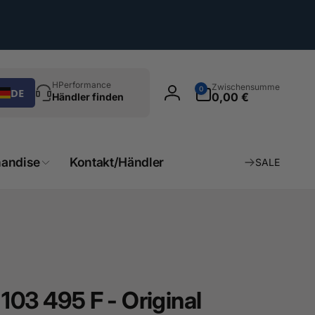
chen
0
HPerformance
Zwischensumme
0
DE
Artikel
0,00 €
Händler finden
Einloggen
andise
Kontakt/Händler
SALE
103 495 F - Original