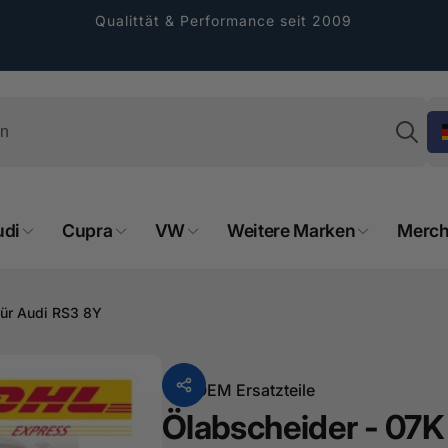
Qualittät & Performance seit 2009
Su
udi
Cupra
VW
Weitere Marken
Merch
rformance GmbH
holung verfügbar, gewöhnlich fertig in 2
 für Audi RS3 8Y
4 tagen
cher Straße 8
sterburken
Von
OEM Ersatzteile
land
Ölabscheider - 07K 
16487601