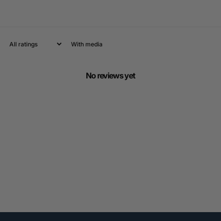
With media
No reviews yet