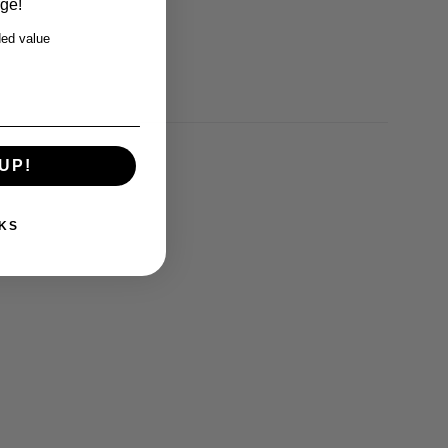
rge!
ed value
UP!
KS