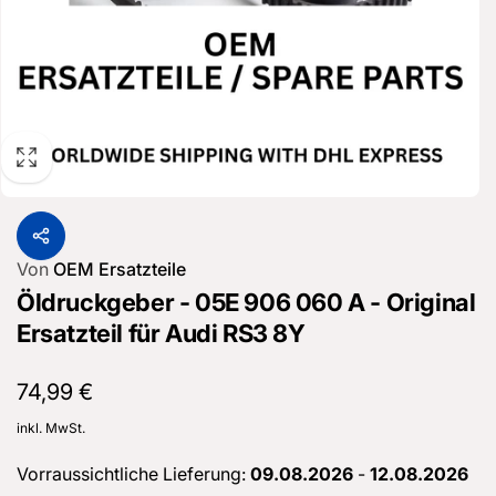
Von
OEM Ersatzteile
Öldruckgeber - 05E 906 060 A - Original
Ersatzteil für Audi RS3 8Y
Normaler
74,99 €
Preis
inkl. MwSt.
Vorraussichtliche Lieferung:
09.08.2026
-
12.08.2026