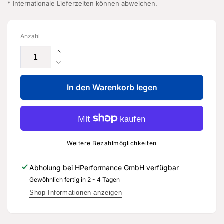
* Internationale Lieferzeiten können abweichen.
Anzahl
Erhöhe
die
Verringere
Menge
die
für
In den Warenkorb legen
Menge
Öldruckgeber
für
-
Öldruckgeber
05E
-
906
05E
060
906
Weitere Bezahlmöglichkeiten
A
060
-
A
Abholung bei
HPerformance GmbH
verfügbar
Original
-
Gewöhnlich fertig in 2 - 4 Tagen
Ersatzteil
Original
für
Ersatzteil
Shop-Informationen anzeigen
Audi
für
RS3
Audi
8Y