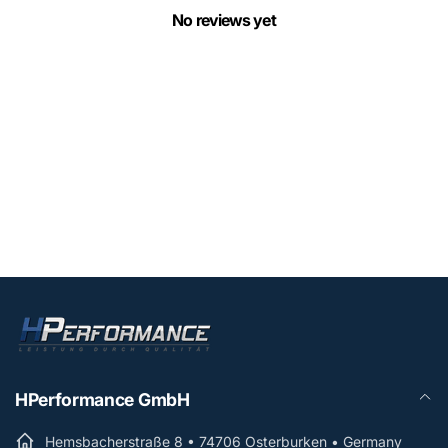
No reviews yet
HPerformance GmbH
Hemsbacherstraße 8 • 74706 Osterburken • Germany