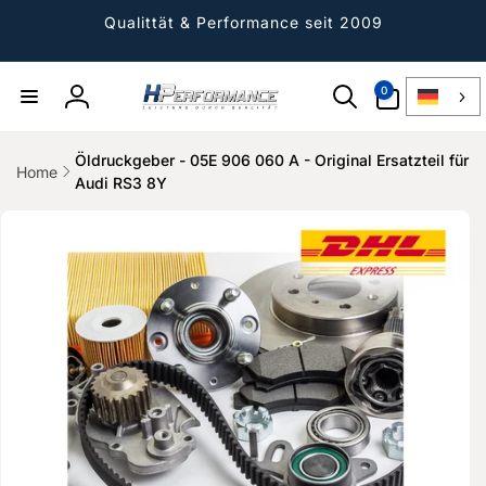
Direkt
zum
Qualittät & Performance seit 2009
Inhalt
0
0
Artikel
Einloggen
Öldruckgeber - 05E 906 060 A - Original Ersatzteil für
Home
Audi RS3 8Y
ktinformationen
gen