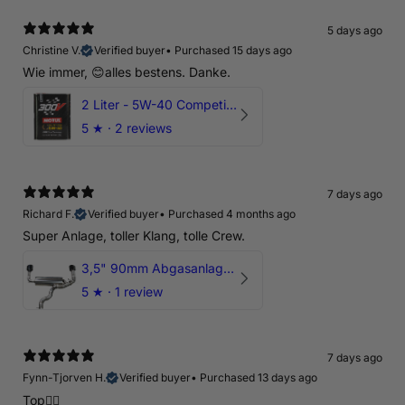
5 days ago
Christine V.
Verified buyer
•
Purchased 15 days ago
Wie immer, 😊alles bestens. Danke.
2 Liter - 5W-40 Competition 300V Motul Motoröl
5
★ ·
2 reviews
7 days ago
Richard F.
Verified buyer
•
Purchased 4 months ago
Super Anlage, toller Klang, tolle Crew.
3,5" 90mm Abgasanlage AUDI RSQ3 DNWA 2.5 TFSI
5
★ ·
1 review
7 days ago
Fynn-Tjorven H.
Verified buyer
•
Purchased 13 days ago
Top👍🏼