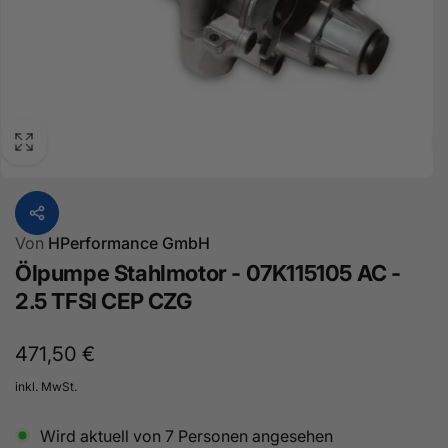
Von
HPerformance GmbH
Ölpumpe Stahlmotor - 07K115105 AC -
2.5 TFSI CEP CZG
Normaler
471,50 €
Preis
inkl. MwSt.
Wird aktuell von
7
Personen angesehen