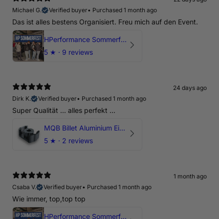
Michael G.
Verified buyer
•
Purchased 1 month ago
Das ist alles bestens Organisiert. Freu mich auf den Event.
HPerformance Sommerfest 2026
5
★ ·
9 reviews
24 days ago
Dirk K.
Verified buyer
•
Purchased 1 month ago
Super Qualität ... alles perfekt ...
MQB Billet Aluminium Einsatz Drehmomentstütze - DOGBONE für Audi RS3, TTRS, RSQ3
5
★ ·
2 reviews
1 month ago
Csaba V.
Verified buyer
•
Purchased 1 month ago
Wie immer, top,top top
HPerformance Sommerfest 2026