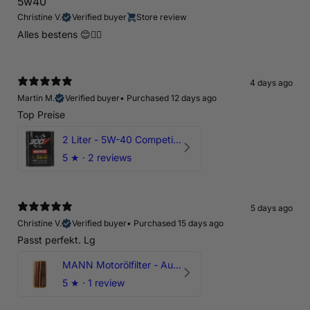
5w40
Christine V.
Verified buyer
Store review
Alles bestens 😊👍🏻
4 days ago
Martin M.
Verified buyer
•
Purchased 12 days ago
Top Preise
2 Liter - 5W-40 Competition 300V Motul Motoröl
5
★ ·
2 reviews
5 days ago
Christine V.
Verified buyer
•
Purchased 15 days ago
Passt perfekt. Lg
MANN Motorölfilter - Audi RS3 TTRS RSQ3 VZ5 - DAZ DNW
5
★ ·
1 review