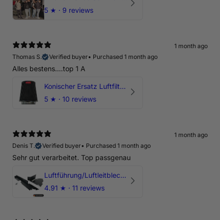
5
★ ·
9 reviews
1 month ago
Thomas S.
Verified buyer
•
Purchased 1 month ago
Alles bestens....top 1 A
Konischer Ersatz Luftfilter Pilz - 4" & 5" Offene Ansaugung
5
★ ·
10 reviews
1 month ago
Denis T.
Verified buyer
•
Purchased 1 month ago
Sehr gut verarbeitet. Top passgenau
Luftführung/Luftleitblech 5" 125mm offene Ansaugung HPerformance
4.91
★ ·
11 reviews