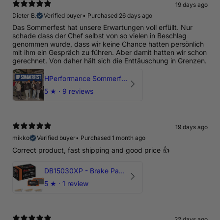
19 days ago
Dieter B.
Verified buyer
•
Purchased 26 days ago
Das Sommerfest hat unsere Erwartungen voll erfüllt. Nur
schade dass der Chef selbst von so vielen in Beschlag
genommen wurde, dass wir keine Chance hatten persönlich
mit ihm ein Gespräch zu führen. Aber damit hatten wir schon
gerechnet. Von daher hält sich die Enttäuschung in Grenzen.
HPerformance Sommerfest 2026
5
★ ·
9 reviews
19 days ago
mikko
Verified buyer
•
Purchased 1 month ago
Correct product, fast shipping and good price 👍
DB15030XP - Brake Pads Xtreme Performance | Front Axle
5
★ ·
1 review
22 days ago