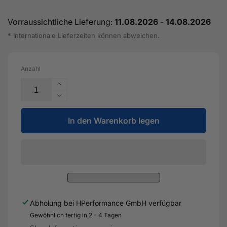
Vorraussichtliche Lieferung:
11.08.2026
-
14.08.2026
* Internationale Lieferzeiten können abweichen.
Anzahl
Erhöhe
die
Verringere
Menge
die
für
In den Warenkorb legen
Menge
Ölpumpe
für
Stahlmotor
Ölpumpe
-
Stahlmotor
07K115105
-
AC
07K115105
-
AC
2.5
-
Abholung bei
HPerformance GmbH
verfügbar
TFSI
2.5
CEP
Gewöhnlich fertig in 2 - 4 Tagen
TFSI
CZG