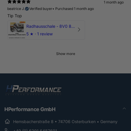
1 month ago
beatrice J.
Verified buyer
•
Purchased 1 month ago
Tip Top
Radhausschale - 8V0 821 191 C - Original Ersatzteil für Audi RS3 Sportback
5
★ ·
1 review
Show more
HPerformance GmbH
Hemsbacherstraße 8 • 74706 Osterburken • Germany
+49 (0) 6291 6487601