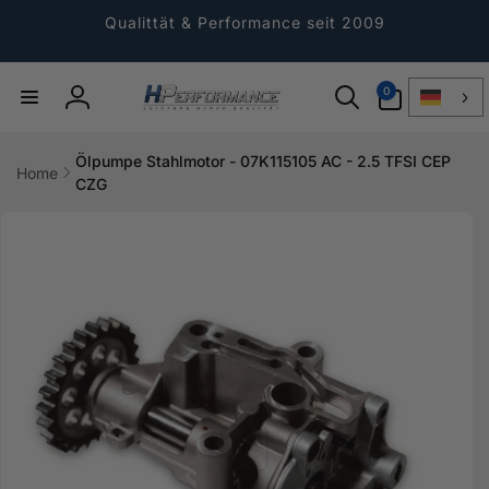
Direkt
zum
Qualittät & Performance seit 2009
Inhalt
0
0
Artikel
Einloggen
Ölpumpe Stahlmotor - 07K115105 AC - 2.5 TFSI CEP
Home
CZG
ktinformationen
gen