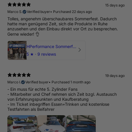
15 days ago
Marco S.
Verified buyer
•
Purchased 22 days ago
Tolles, angenehm überschaubares Sommerfest. Dadurch
hatte man genügend Zeit, sich die Produkte in Ruhe
anzusehen und den Einbau direkt vor Ort zu besprechen.
Gerne wieder! 👌
HPerformance Sommerfest 2026
5
★ ·
9 reviews
19 days ago
Marco I.
Verified buyer
•
Purchased 1 month ago
- Ein muss für echte 5. Zylinder Fans
- Mitarbeiter und Chef nehmen sich Zeit bzgl. Austausch
von Erfahrungspunkten und Kaufberatung
- Im Ticket inbegriffen Essen+Trinken und kostenlose
Testfahrten als Beifahrer