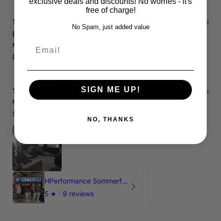
exclusive deals and discounts! No worries - it's
free of charge!
15 days ago
No Spam, just added value
RS3 8P
Email
Marcin J.
Verified buyer
Store review
Polecam !
SIGN ME UP!
15 days ago
Marcin J.
Verified buyer
•
Purchased 26 days ago
Świetnie spedzony czas , Pozdrawiam
NO, THANKS
HPerformance Sommerfest 2026
5
★ ·
9 reviews