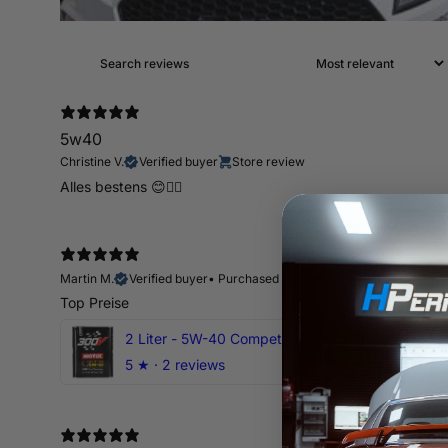
5w40
Christine V.
Verified buyer
Store review
Alles bestens 😊👍🏻
Martin M.
Verified buyer
•
Purchased 11 days ago
Top Preise
2 Liter - 5W-40 Competition 300V Motul Motoröl
5
★ ·
2 reviews