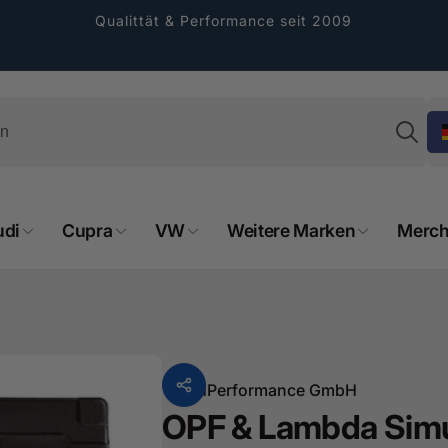
Qualittät & Performance seit 2009
Su
rformance GmbH
udi
Cupra
VW
Weitere Marken
Merch
holung verfügbar, gewöhnlich fertig in 2
4 tagen
cher Straße 8
sterburken
land
16487601
Von
HPerformance GmbH
OPF & Lambda Simu