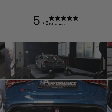
5
/ 5
151 reviews