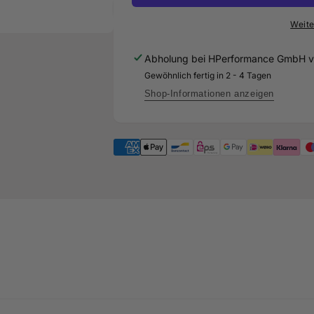
Simulatorbox
Lambda
für
Simulatorbox
Weite
Audi
für
RS3
Audi
Abholung bei
HPerformance GmbH
v
8Y
RS3
Gewöhnlich fertig in 2 - 4 Tagen
8Y
Shop-Informationen anzeigen