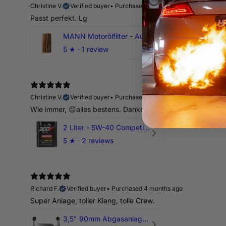
Christine V.
Verified buyer
•
Purchased 14 days ago
Passt perfekt. Lg
MANN Motorölfilter - Audi RS3 TTRS RSQ3 VZ5 - DAZ DNW
5
★ ·
1 review
Christine V.
Verified buyer
•
Purchased 14 days ago
Wie immer, 😊alles bestens. Danke.
2 Liter - 5W-40 Competition 300V Motul Motoröl
5
★ ·
2 reviews
Richard F.
Verified buyer
•
Purchased 4 months ago
Super Anlage, toller Klang, tolle Crew.
3,5" 90mm Abgasanlage AUDI RSQ3 DNWA 2.5 TFSI