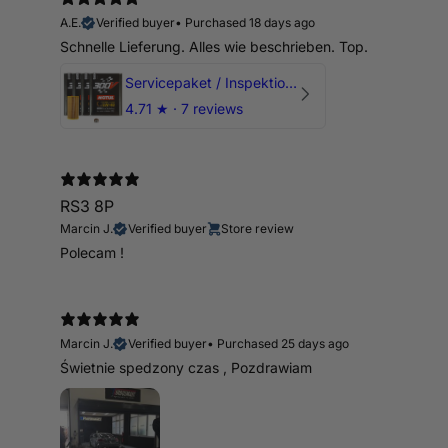
A.E.
Verified buyer
•
Purchased 18 days ago
Schnelle Lieferung. Alles wie beschrieben. Top.
Servicepaket / Inspektionspaket 1 mit Motul 300V 5W40 - 5W50 für alle 2.5 TFSI Modelle
4.71
★ ·
7 reviews
RS3 8P
Marcin J.
Verified buyer
Store review
Polecam !
Marcin J.
Verified buyer
•
Purchased 25 days ago
Świetnie spedzony czas , Pozdrawiam