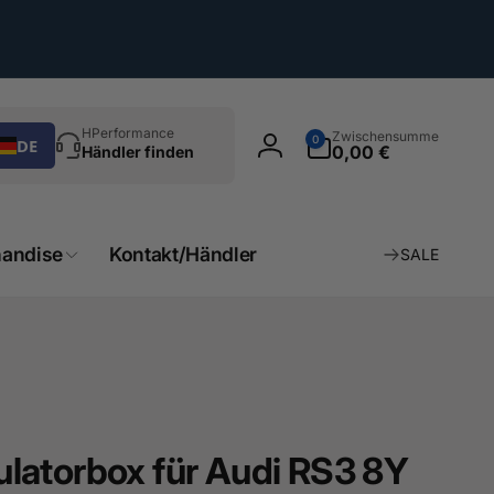
chen
0
HPerformance
Zwischensumme
0
DE
Artikel
0,00 €
Händler finden
Einloggen
andise
Kontakt/Händler
SALE
latorbox für Audi RS3 8Y