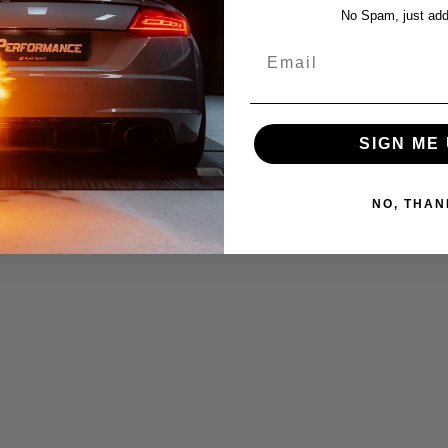
No Spam, just add
Email
SIGN ME 
NO, THAN