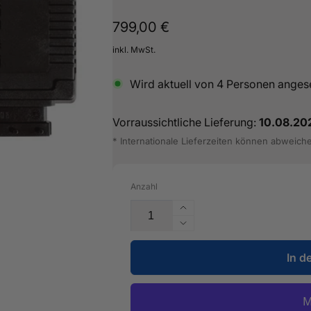
Normaler
799,00 €
Preis
inkl. MwSt.
Wird aktuell von
4
Personen anges
Vorraussichtliche Lieferung:
10.08.20
* Internationale Lieferzeiten können abweich
Anzahl
Erhöhe
die
Verringere
Menge
die
für
In d
Menge
OPF
für
&amp;
OPF
Lambda
&amp;