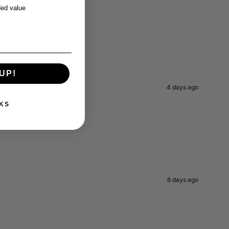
ed value
UP!
4 days ago
KS
6 days ago