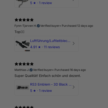
5
★ ·
1 review
Fynn-Tjorven H.
Verified buyer
•
Purchased 12 days ago
Top👍🏼
Luftführung/Luftleitblech 5" 125mm offene Ansaugung HPerformance
4.91
★ ·
11 reviews
Matthias J.
Verified buyer
•
Purchased 16 days ago
Super Qualität! Einfach schön und dezent.
RS3 Emblem - 3D Black Edition - Schwarz/Schwarz Logo Modellschriftzug
5
★ ·
1 review