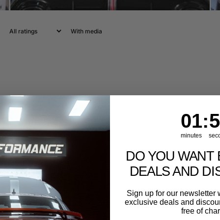
With media
1
:
Cou
56
01
:
5
minutes
sec
DO YOU WANT 
DEALS AND D
Sign up for our newslette
exclusive deals and discount
free of cha