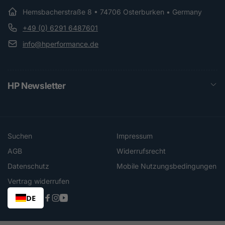
Hemsbacherstraße 8 • 74706 Osterburken • Germany
+49 (0) 6291 6487601
info@hperformance.de
HP Newsletter
Suchen
Impressum
AGB
Widerrufsrecht
Datenschutz
Mobile Nutzungsbedingungen
Vertrag widerrufen
DE
Facebook
Instagram
YouTube