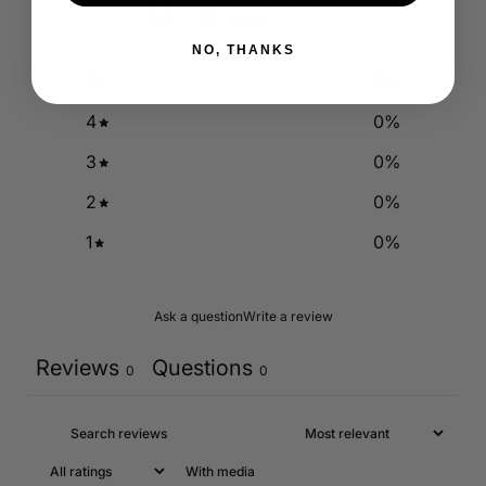
0
/ 5
0 reviews
NO, THANKS
5
0
%
4
0
%
3
0
%
2
0
%
1
0
%
Ask a question
Write a review
Reviews
Questions
0
0
With media