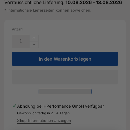
Vorraussichtliche Lieferung:
10.08.2026
-
13.08.2026
* Internationale Lieferzeiten können abweichen.
Anzahl
Erhöhe
die
Verringere
Menge
die
für
In den Warenkorb legen
Menge
Polyharnstoff-
für
Fett
Polyharnstoff-
-
Fett
G
-
052
G
142
052
A2
142
Abholung bei
HPerformance GmbH
verfügbar
-
A2
Original
Gewöhnlich fertig in 2 - 4 Tagen
-
Ersatzteil
Original
Shop-Informationen anzeigen
für
Ersatzteil