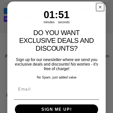
Audi
für
RS3
Audi
1
:
Countdown ends in:
51
01
:
51
Sportback
RS3
Sportback
minutes
seconds
DO YOU WANT
EXCLUSIVE DEALS AND
DISCOUNTS?
Produktbeschreibung
Wichtige Hinweise zum Widerruf
Sign up for our newsletter where we send you
exclusive deals and discounts! No worries - it's
free of charge!
No Spam, just added value
Email
Customer reviews
SIGN ME UP!