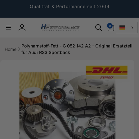
Direkt
zum
Qualittät & Performance seit 2009
Inhalt
0
0
Artikel
Einloggen
Polyharnstoff-Fett - G 052 142 A2 - Original Ersatzteil
Home
für Audi RS3 Sportback
ktinformationen
gen