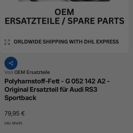
Von
OEM Ersatzteile
Polyharnstoff-Fett - G 052 142 A2 -
Original Ersatzteil für Audi RS3
Sportback
Normaler
79,95 €
Preis
inkl. MwSt.