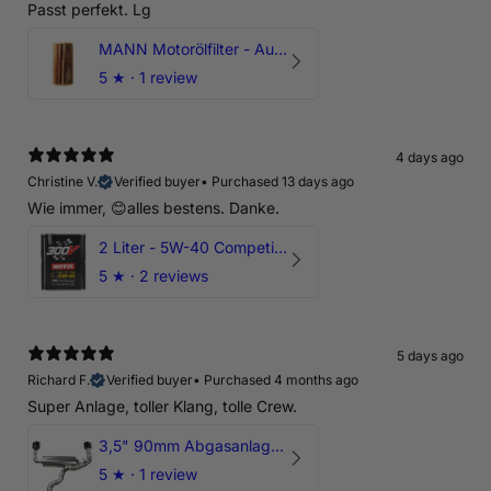
Passt perfekt. Lg
MANN Motorölfilter - Audi RS3 TTRS RSQ3 VZ5 - DAZ DNW
5
★ ·
1 review
4 days ago
Christine V.
Verified buyer
•
Purchased 13 days ago
Wie immer, 😊alles bestens. Danke.
2 Liter - 5W-40 Competition 300V Motul Motoröl
5
★ ·
2 reviews
5 days ago
Richard F.
Verified buyer
•
Purchased 4 months ago
Super Anlage, toller Klang, tolle Crew.
3,5" 90mm Abgasanlage AUDI RSQ3 DNWA 2.5 TFSI
5
★ ·
1 review