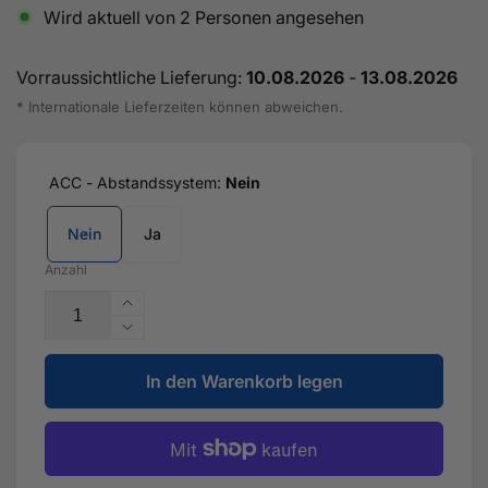
Wird aktuell von
2
Personen angesehen
Vorraussichtliche Lieferung:
10.08.2026
-
13.08.2026
* Internationale Lieferzeiten können abweichen.
ACC - Abstandssystem:
Nein
Nein
Ja
Anzahl
Erhöhe
die
Verringere
Menge
die
für
In den Warenkorb legen
Menge
RACE
für
SERIES
RACE
Ladeluftkühler
SERIES
+
Ladeluftkühler