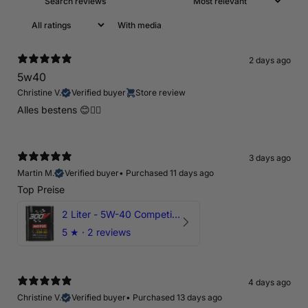
With media
2 days ago
5w40
Christine V.
Verified buyer
Store review
Alles bestens 😊👍🏻
3 days ago
Martin M.
Verified buyer
•
Purchased 11 days ago
Top Preise
2 Liter - 5W-40 Competition 300V Motul Motoröl
5
★ ·
2 reviews
4 days ago
Christine V.
Verified buyer
•
Purchased 13 days ago