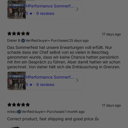
HPerformance Sommerfest 2026
5
★ ·
9 reviews
17 days ago
Dieter B.
Verified buyer
•
Purchased 25 days ago
Das Sommerfest hat unsere Erwartungen voll erfüllt. Nur
schade dass der Chef selbst von so vielen in Beschlag
genommen wurde, dass wir keine Chance hatten persönlich
mit ihm ein Gespräch zu führen. Aber damit hatten wir schon
gerechnet. Von daher hält sich die Enttäuschung in Grenzen.
HPerformance Sommerfest 2026
5
★ ·
9 reviews
17 days ago
mikko
Verified buyer
•
Purchased 1 month ago
Correct product, fast shipping and good price 👍