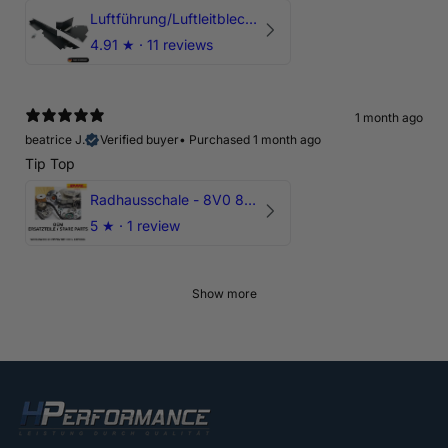
Luftführung/Luftleitblech 5" 125mm offene Ansaugung HPerformance
4.91
★ ·
11 reviews
1 month ago
beatrice J.
Verified buyer
•
Purchased 1 month ago
Tip Top
Radhausschale - 8V0 821 191 C - Original Ersatzteil für Audi RS3 Sportback
5
★ ·
1 review
Show more