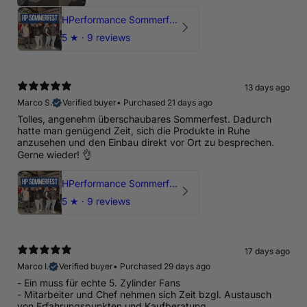
HPerformance Sommerfest 2026
5
★ ·
9 reviews
13 days ago
Marco S.
Verified buyer
•
Purchased 21 days ago
Tolles, angenehm überschaubares Sommerfest. Dadurch
hatte man genügend Zeit, sich die Produkte in Ruhe
anzusehen und den Einbau direkt vor Ort zu besprechen.
Gerne wieder! 👌
HPerformance Sommerfest 2026
5
★ ·
9 reviews
17 days ago
Marco I.
Verified buyer
•
Purchased 29 days ago
- Ein muss für echte 5. Zylinder Fans
- Mitarbeiter und Chef nehmen sich Zeit bzgl. Austausch
von Erfahrungspunkten und Kaufberatung