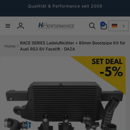
Direkt
zum
Qualittät & Performance seit 2009
Inhalt
0
0
Artikel
Einloggen
RACE SERIES Ladeluftkühler + 80mm Boostpipe Kit für
Home
Audi RS3 8V Facelift - DAZA
ktinformationen
gen