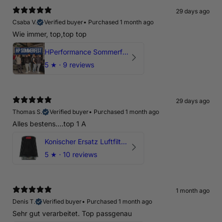
29 days ago
Csaba V.
Verified buyer
•
Purchased 1 month ago
Wie immer, top,top top
HPerformance Sommerfest 2026
5
★ ·
9 reviews
29 days ago
Thomas S.
Verified buyer
•
Purchased 1 month ago
Alles bestens....top 1 A
Konischer Ersatz Luftfilter Pilz - 4" & 5" Offene Ansaugung
5
★ ·
10 reviews
1 month ago
Denis T.
Verified buyer
•
Purchased 1 month ago
Sehr gut verarbeitet. Top passgenau