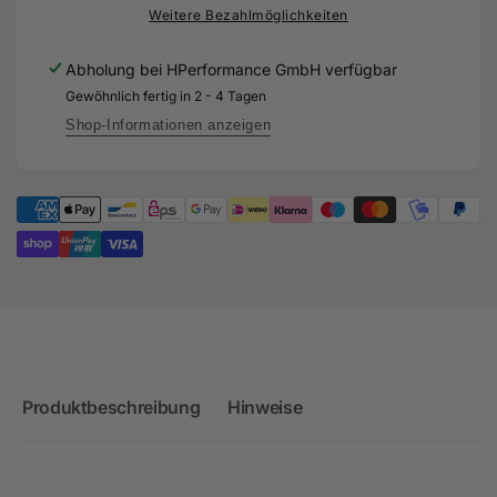
80mm
+
Weitere Bezahlmöglichkeiten
Boostpipe
80mm
Kit
Boostpipe
Abholung bei
HPerformance GmbH
verfügbar
für
Kit
Gewöhnlich fertig in 2 - 4 Tagen
Audi
für
RS3
Audi
Shop-Informationen anzeigen
8V
RS3
Facelift
8V
-
Facelift
DAZA
-
DAZA
Produktbeschreibung
Hinweise