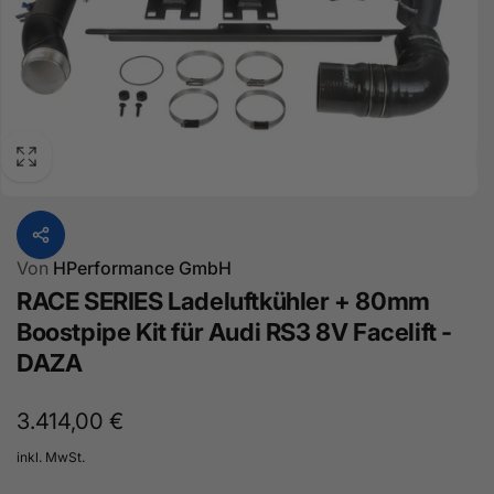
Von
HPerformance GmbH
RACE SERIES Ladeluftkühler + 80mm
Boostpipe Kit für Audi RS3 8V Facelift -
DAZA
Normaler
3.414,00 €
Preis
inkl. MwSt.