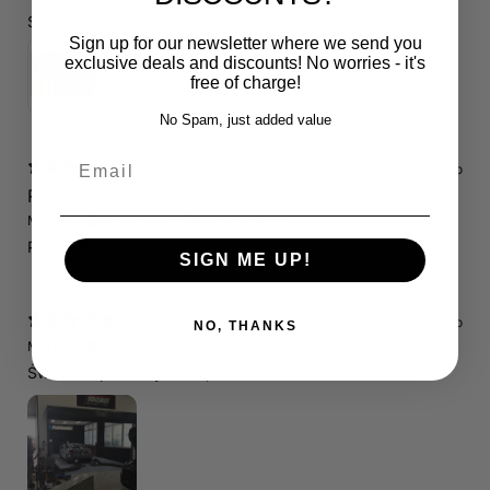
Schnelle Lieferung. Alles wie beschrieben. Top.
Sign up for our newsletter where we send you
Servicepaket / Inspektionspaket 1 mit Motul 300V 5W40 - 5W50 für alle 2.5 TFSI Modelle
exclusive deals and discounts! No worries - it's
free of charge!
4.71
★ ·
7 reviews
No Spam, just added value
Email
13 days ago
RS3 8P
Marcin J.
Verified buyer
Store review
Polecam !
SIGN ME UP!
13 days ago
NO, THANKS
Marcin J.
Verified buyer
•
Purchased 25 days ago
Świetnie spedzony czas , Pozdrawiam