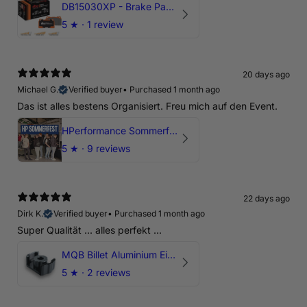
DB15030XP - Brake Pads Xtreme Performance | Front Axle
5
★ ·
1 review
20 days ago
Michael G.
Verified buyer
•
Purchased 1 month ago
Das ist alles bestens Organisiert. Freu mich auf den Event.
HPerformance Sommerfest 2026
5
★ ·
9 reviews
22 days ago
Dirk K.
Verified buyer
•
Purchased 1 month ago
Super Qualität ... alles perfekt ...
MQB Billet Aluminium Einsatz Drehmomentstütze - DOGBONE für Audi RS3, TTRS, RSQ3
5
★ ·
2 reviews