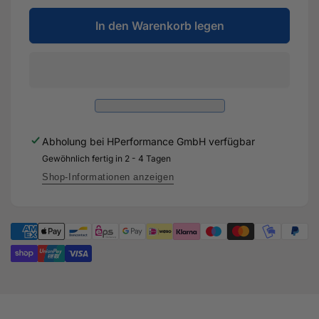
Menge
die
für
In den Warenkorb legen
Menge
RACE
für
SERIES
RACE
Ladeluftkühler
SERIES
für
Ladeluftkühler
Audi
für
RS3
Audi
8V1
RS3
Abholung bei
HPerformance GmbH
verfügbar
-
8V1
CZG
Gewöhnlich fertig in 2 - 4 Tagen
-
CZG
Shop-Informationen anzeigen