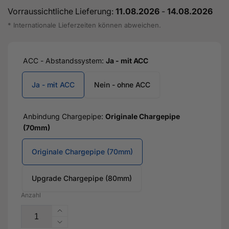
Vorraussichtliche Lieferung:
11.08.2026
-
14.08.2026
* Internationale Lieferzeiten können abweichen.
ACC - Abstandssystem:
Ja - mit ACC
Ja - mit ACC
Nein - ohne ACC
Anbindung Chargepipe:
Originale Chargepipe
(70mm)
Originale Chargepipe (70mm)
Upgrade Chargepipe (80mm)
Anzahl
Erhöhe
die
Verringere