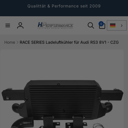
Direkt
zum
Qualittät & Performance seit 2009
Inhalt
0
0
Artikel
Einloggen
Home
RACE SERIES Ladeluftkühler für Audi RS3 8V1 - CZG
ktinformationen
gen