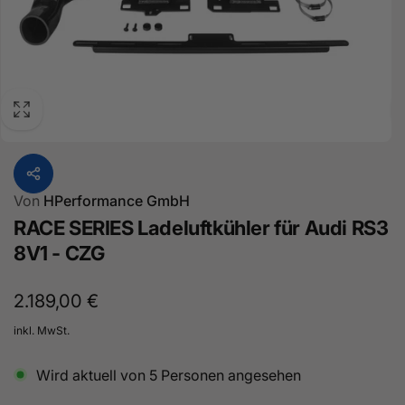
Von
HPerformance GmbH
RACE SERIES Ladeluftkühler für Audi RS3
8V1 - CZG
Normaler
2.189,00 €
Preis
inkl. MwSt.
Wird aktuell von
5
Personen angesehen