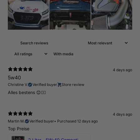
With media
4 days ago
5w40
Christine V.
Verified buyer
Store review
Alles bestens 😊👍🏻
4 days ago
Martin M.
Verified buyer
•
Purchased 12 days ago
Top Preise
2 Liter - 5W-40 Competition 300V Motul Motoröl