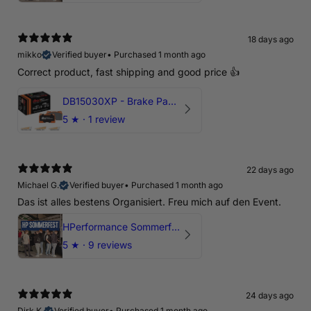
18 days ago
mikko
Verified buyer
•
Purchased 1 month ago
Correct product, fast shipping and good price 👍
DB15030XP - Brake Pads Xtreme Performance | Front Axle
5
★ ·
1 review
22 days ago
Michael G.
Verified buyer
•
Purchased 1 month ago
Das ist alles bestens Organisiert. Freu mich auf den Event.
HPerformance Sommerfest 2026
5
★ ·
9 reviews
24 days ago
Dirk K.
Verified buyer
•
Purchased 1 month ago