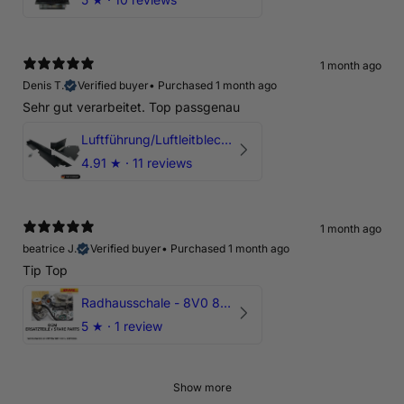
1 month ago
Denis T.
Verified buyer
•
Purchased 1 month ago
Sehr gut verarbeitet. Top passgenau
Luftführung/Luftleitblech 5" 125mm offene Ansaugung HPerformance
4.91
★ ·
11 reviews
1 month ago
beatrice J.
Verified buyer
•
Purchased 1 month ago
Tip Top
Radhausschale - 8V0 821 191 C - Original Ersatzteil für Audi RS3 Sportback
5
★ ·
1 review
Show more