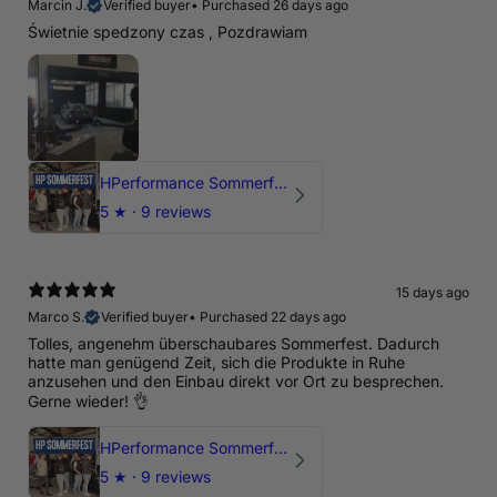
Marcin J.
Verified buyer
•
Purchased 26 days ago
Świetnie spedzony czas , Pozdrawiam
HPerformance Sommerfest 2026
5
★ ·
9 reviews
15 days ago
Marco S.
Verified buyer
•
Purchased 22 days ago
Tolles, angenehm überschaubares Sommerfest. Dadurch
hatte man genügend Zeit, sich die Produkte in Ruhe
anzusehen und den Einbau direkt vor Ort zu besprechen.
Gerne wieder! 👌
HPerformance Sommerfest 2026
5
★ ·
9 reviews