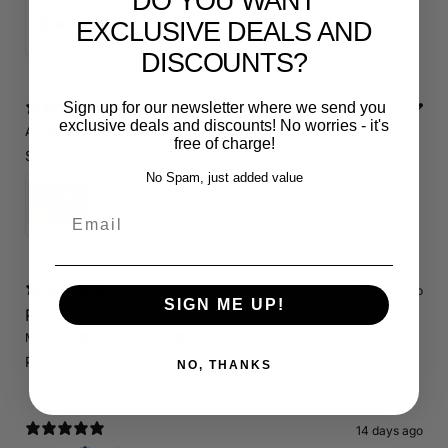
DO YOU WANT
RS3 Emblem - 3D Black Edition - Schwarz/Schwarz Logo Modellschriftzug
EXCLUSIVE DEALS AND
5
★ ·
1 review
DISCOUNTS?
Sign up for our newsletter where we send you
12 days ago
exclusive deals and discounts! No worries - it's
A.E.
Verified buyer
•
Purchased 19 days ago
free of charge!
Schnelle Lieferung. Alles wie beschrieben. Top.
No Spam, just added value
Servicepaket / Inspektionspaket 1 mit Motul 300V 5W40 - 5W50 für alle 2.5 TFSI Modelle
Email
4.71
★ ·
7 reviews
14 days ago
SIGN ME UP!
RS3 8P
Marcin J.
Verified buyer
Store review
Polecam !
NO, THANKS
14 days ago