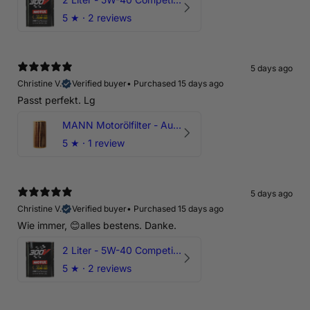
5
★ ·
2 reviews
5 days ago
Christine V.
Verified buyer
•
Purchased 15 days ago
Passt perfekt. Lg
MANN Motorölfilter - Audi RS3 TTRS RSQ3 VZ5 - DAZ DNW
5
★ ·
1 review
5 days ago
Christine V.
Verified buyer
•
Purchased 15 days ago
Wie immer, 😊alles bestens. Danke.
2 Liter - 5W-40 Competition 300V Motul Motoröl
5
★ ·
2 reviews