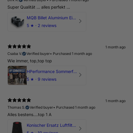
Super Qualität ... alles perfekt ...
MQB Billet Aluminium Einsatz Drehmomentstütze - DOGBONE für Audi RS3, TTRS, RSQ3
5
★ ·
2 reviews
1 month ago
Csaba V.
Verified buyer
•
Purchased 1 month ago
Wie immer, top,top top
HPerformance Sommerfest 2026
5
★ ·
9 reviews
1 month ago
Thomas S.
Verified buyer
•
Purchased 1 month ago
Alles bestens....top 1 A
Konischer Ersatz Luftfilter Pilz - 4" & 5" Offene Ansaugung
5
★ ·
10 reviews