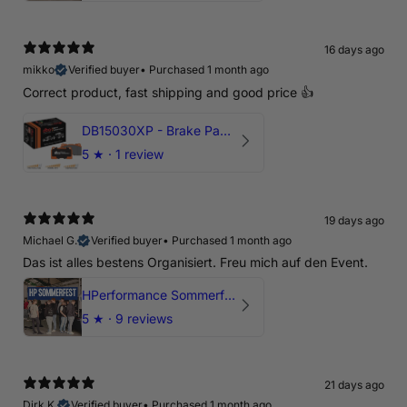
16 days ago
mikko
Verified buyer
•
Purchased 1 month ago
Correct product, fast shipping and good price 👍
DB15030XP - Brake Pads Xtreme Performance | Front Axle
5
★ ·
1 review
19 days ago
Michael G.
Verified buyer
•
Purchased 1 month ago
Das ist alles bestens Organisiert. Freu mich auf den Event.
HPerformance Sommerfest 2026
5
★ ·
9 reviews
21 days ago
Dirk K.
Verified buyer
•
Purchased 1 month ago