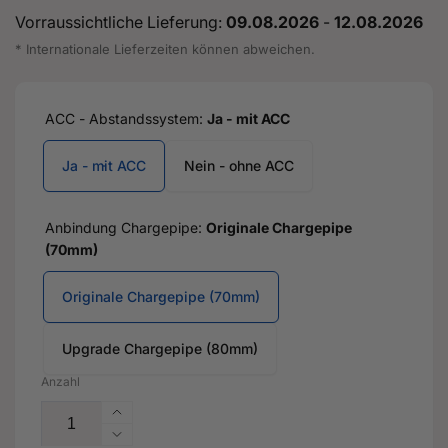
Vorraussichtliche Lieferung:
09.08.2026
-
12.08.2026
* Internationale Lieferzeiten können abweichen.
ACC - Abstandssystem:
Ja - mit ACC
Ja - mit ACC
Nein - ohne ACC
Anbindung Chargepipe:
Originale Chargepipe
(70mm)
Originale Chargepipe (70mm)
Upgrade Chargepipe (80mm)
Anzahl
Erhöhe
die
Verringere