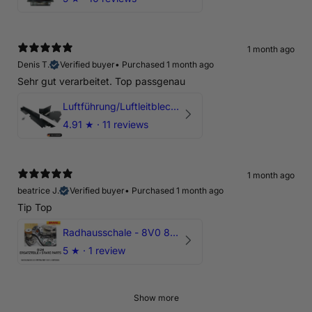
1 month ago
Denis T.
Verified buyer
•
Purchased 1 month ago
Sehr gut verarbeitet. Top passgenau
Luftführung/Luftleitblech 5" 125mm offene Ansaugung HPerformance
4.91
★ ·
11 reviews
1 month ago
beatrice J.
Verified buyer
•
Purchased 1 month ago
Tip Top
Radhausschale - 8V0 821 191 C - Original Ersatzteil für Audi RS3 Sportback
5
★ ·
1 review
Show more