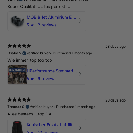
Super Qualität ... alles perfekt ...
MQB Billet Aluminium Einsatz Drehmomentstütze - DOGBONE für Audi RS3, TTRS, RSQ3
5
★ ·
2 reviews
28 days ago
Csaba V.
Verified buyer
•
Purchased 1 month ago
Wie immer, top,top top
HPerformance Sommerfest 2026
5
★ ·
9 reviews
28 days ago
Thomas S.
Verified buyer
•
Purchased 1 month ago
Alles bestens....top 1 A
Konischer Ersatz Luftfilter Pilz - 4" & 5" Offene Ansaugung
5
★ ·
10 reviews