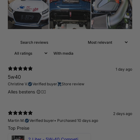
With media
1 day ago
5w40
Christine V.
Verified buyer
Store review
Alles bestens 😊👍🏻
2 days ago
Martin M.
Verified buyer
•
Purchased 10 days ago
Top Preise
2 Liter - 5W-40 Competition 300V Motul Motoröl