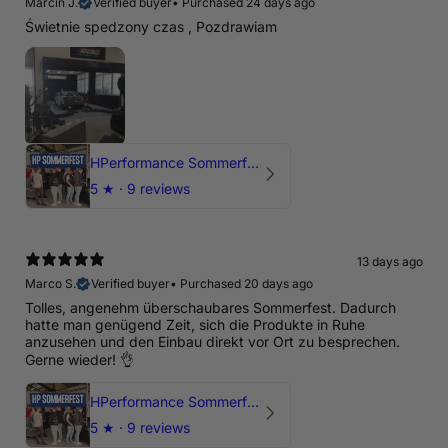
Marcin J.
Verified buyer
•
Purchased 24 days ago
Świetnie spedzony czas , Pozdrawiam
HPerformance Sommerfest 2026
5
★ ·
9 reviews
13 days ago
Marco S.
Verified buyer
•
Purchased 20 days ago
Tolles, angenehm überschaubares Sommerfest. Dadurch
hatte man genügend Zeit, sich die Produkte in Ruhe
anzusehen und den Einbau direkt vor Ort zu besprechen.
Gerne wieder! 👌
HPerformance Sommerfest 2026
5
★ ·
9 reviews