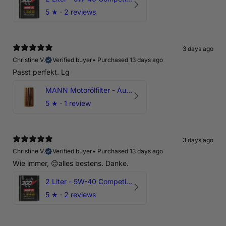
5
★ ·
2 reviews
3 days ago
Christine V.
Verified buyer
•
Purchased 13 days ago
Passt perfekt. Lg
MANN Motorölfilter - Audi RS3 TTRS RSQ3 VZ5 - DAZ DNW
5
★ ·
1 review
3 days ago
Christine V.
Verified buyer
•
Purchased 13 days ago
Wie immer, 😊alles bestens. Danke.
2 Liter - 5W-40 Competition 300V Motul Motoröl
5
★ ·
2 reviews