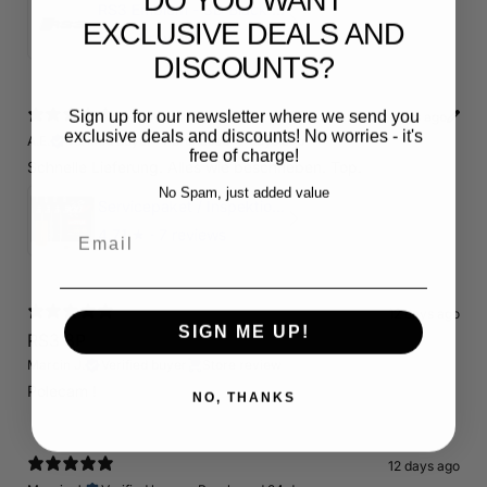
DO YOU WANT
RS3 Emblem - 3D Black Edition - Schwarz/Schwarz Logo Modellschriftzug
EXCLUSIVE DEALS AND
5
★ ·
1 review
DISCOUNTS?
Sign up for our newsletter where we send you
10 days ago
exclusive deals and discounts! No worries - it's
A.E.
Verified buyer
•
Purchased 17 days ago
free of charge!
Schnelle Lieferung. Alles wie beschrieben. Top.
No Spam, just added value
Servicepaket / Inspektionspaket 1 mit Motul 300V 5W40 - 5W50 für alle 2.5 TFSI Modelle
Email
4.71
★ ·
7 reviews
12 days ago
SIGN ME UP!
RS3 8P
Marcin J.
Verified buyer
Store review
Polecam !
NO, THANKS
12 days ago