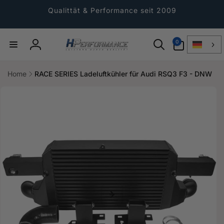
Direkt
zum
Qualittät & Performance seit 2009
Inhalt
0
0
Artikel
Einloggen
Home
RACE SERIES Ladeluftkühler für Audi RSQ3 F3 - DNW
ktinformationen
gen