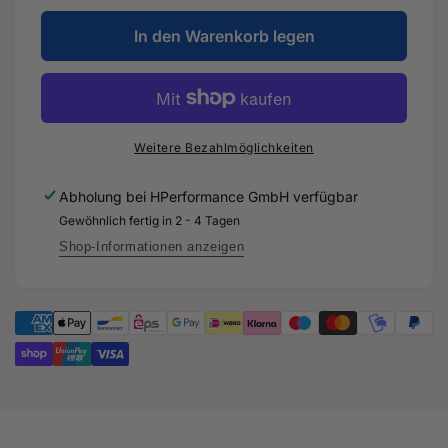
Menge
die
für
In den Warenkorb legen
Menge
RACE
für
SERIES
RACE
Ladeluftkühler
SERIES
für
Ladeluftkühler
Audi
für
Weitere Bezahlmöglichkeiten
RSQ3
Audi
F3
RSQ3
Abholung bei
HPerformance GmbH
verfügbar
-
F3
Gewöhnlich fertig in 2 - 4 Tagen
DNW
-
DNW
Shop-Informationen anzeigen