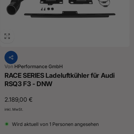
Von
HPerformance GmbH
RACE SERIES Ladeluftkühler für Audi
RSQ3 F3 - DNW
Normaler
2.189,00 €
Preis
inkl. MwSt.
Wird aktuell von
1
Personen angesehen