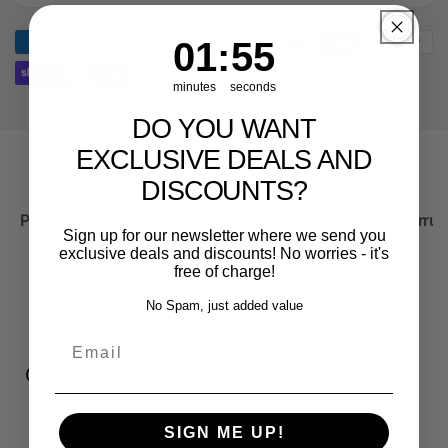
Audi
für
RS3
Audi
1
:
Countdown ends in:
55
01
:
55
Sportback
RS3
Sportback
minutes
seconds
DO YOU WANT
EXCLUSIVE DEALS AND
DISCOUNTS?
Produktbeschreibung
Wichtige Hinweise zum Widerruf
Sign up for our newsletter where we send you
exclusive deals and discounts! No worries - it's
free of charge!
No Spam, just added value
Email
Customer reviews
SIGN ME UP!