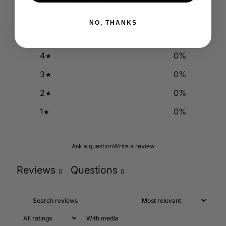
0
/ 5
0 reviews
NO, THANKS
5
0
%
4
0
%
3
0
%
2
0
%
1
0
%
Ask a question
Write a review
Reviews
Questions
0
0
With media