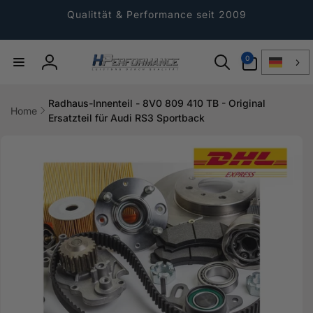
Direkt
zum
Qualittät & Performance seit 2009
Inhalt
0
0
Artikel
Einloggen
Radhaus-Innenteil - 8V0 809 410 TB - Original
Home
Ersatzteil für Audi RS3 Sportback
ktinformationen
gen