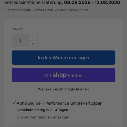
Vorraussichtliche Lieferung:
09.08.2026
-
12.08.2026
* Internationale Lieferzeiten können abweichen.
Anzahl
Erhöhe
die
Verringere
Menge
die
für
In den Warenkorb legen
Menge
Radhaus-
für
Innenteil
Radhaus-
-
Innenteil
8V0
-
809
8V0
Weitere Bezahlmöglichkeiten
410
809
TB
410
Abholung bei
HPerformance GmbH
verfügbar
-
TB
Gewöhnlich fertig in 2 - 4 Tagen
Original
-
Ersatzteil
Original
Shop-Informationen anzeigen
für
Ersatzteil