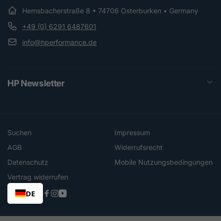
Hemsbacherstraße 8 • 74706 Osterburken • Germany
+49 (0) 6291 6487601
info@hperformance.de
HP Newsletter
Suchen
Impressum
AGB
Widerrufsrecht
Datenschutz
Mobile Nutzungsbedingungen
Vertrag widerrufen
DE
Facebook
Instagram
YouTube