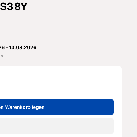
 RS3 8Y
26
-
13.08.2026
en.
en Warenkorb legen