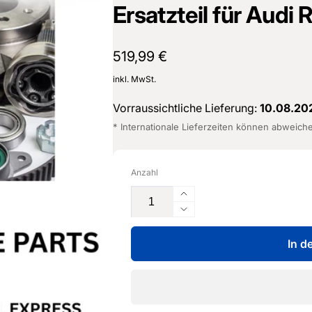
Ersatzteil für Audi
Normaler
519,99 €
Preis
inkl. MwSt.
Vorraussichtliche Lieferung:
10.08.20
* Internationale Lieferzeiten können abweich
Anzahl
Erhöhe
die
Verringere
Menge
die
für
In d
Menge
Radlagergehäuse
für
-
Radlagergehäuse
5Q0
-
505
5Q0