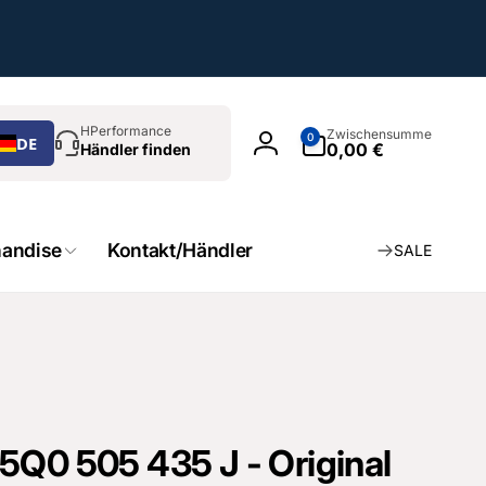
chen
0
HPerformance
Zwischensumme
0
DE
Artikel
0,00 €
Händler finden
Einloggen
andise
Kontakt/Händler
SALE
5Q0 505 435 J - Original