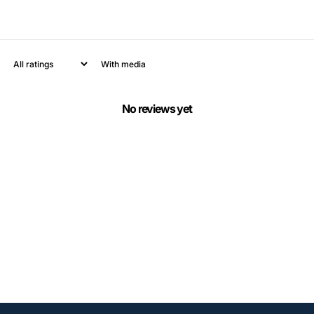
With media
No reviews yet