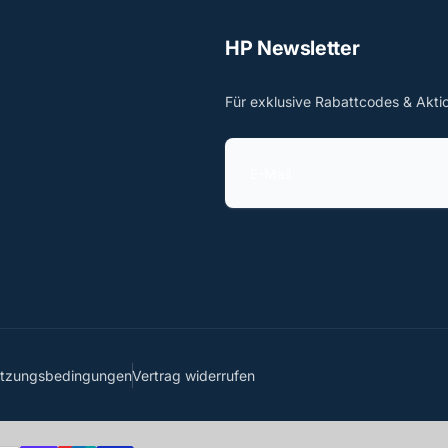
HP Newsletter
Für exklusive Rabattcodes & Akti
E
-
M
a
i
l
utzungsbedingungen
Vertrag widerrufen