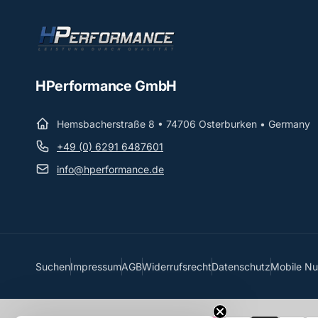
HPerformance GmbH
Hemsbacherstraße 8 • 74706 Osterburken • Germany
+49 (0) 6291 6487601
info@hperformance.de
Suchen
Impressum
AGB
Widerrufsrecht
Datenschutz
Mobile N