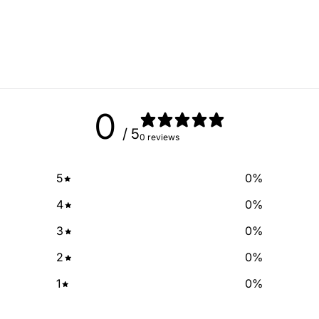
free of cha
No Spam, just add
Email
0
SIGN ME 
/ 5
0 reviews
NO, THAN
5
0
%
4
0
%
3
0
%
2
0
%
1
0
%