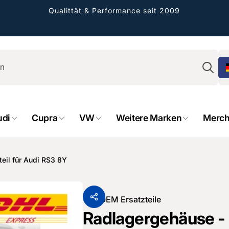
Qualittät & Performance seit 2009
Su
udi
Cupra
VW
Weitere Marken
Merch
rformance GmbH
holung verfügbar, gewöhnlich fertig in 2
teil für Audi RS3 8Y
4 tagen
cher Straße 8
sterburken
Von
OEM Ersatzteile
land
Radlagergehäuse - 
16487601