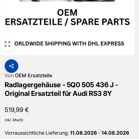
Von
OEM Ersatzteile
Radlagergehäuse - 5Q0 505 436 J -
Original Ersatzteil für Audi RS3 8Y
Normaler
519,99 €
Preis
inkl. MwSt.
Vorraussichtliche Lieferung:
11.08.2026
-
14.08.2026