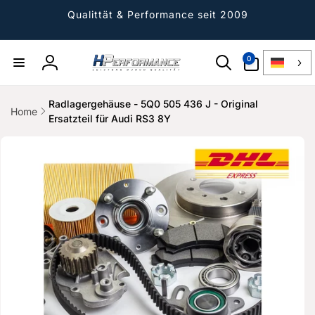
Direkt
zum
Qualittät & Performance seit 2009
Inhalt
0
0
Artikel
Einloggen
Radlagergehäuse - 5Q0 505 436 J - Original
Home
Ersatzteil für Audi RS3 8Y
ktinformationen
gen