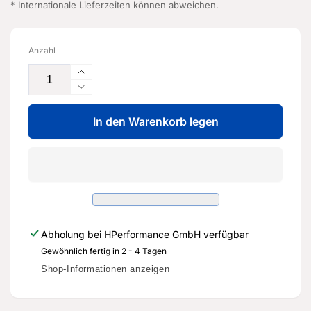
* Internationale Lieferzeiten können abweichen.
Anzahl
Erhöhe
die
Verringere
Menge
die
für
In den Warenkorb legen
Menge
Radlagergehäuse
für
-
Radlagergehäuse
5Q0
-
505
5Q0
436
505
J
436
-
J
Abholung bei
HPerformance GmbH
verfügbar
Original
-
Ersatzteil
Gewöhnlich fertig in 2 - 4 Tagen
Original
für
Ersatzteil
Shop-Informationen anzeigen
Audi
für
RS3
Audi
8Y