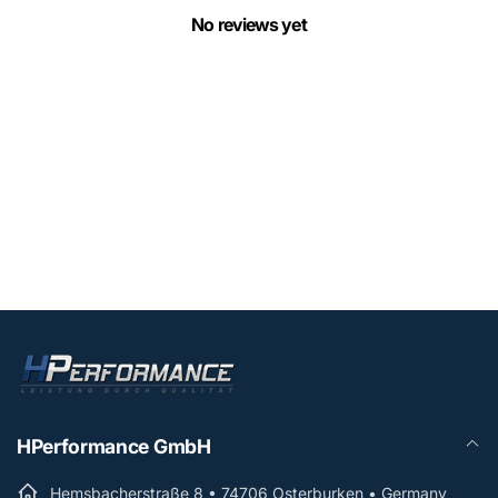
No reviews yet
HPerformance GmbH
Hemsbacherstraße 8 • 74706 Osterburken • Germany