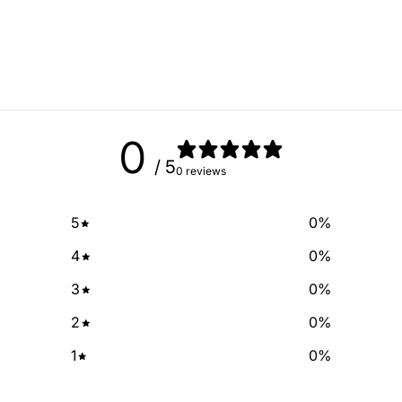
Sign up for our newslette
exclusive deals and discount
free of cha
No Spam, just add
Email
0
/ 5
0 reviews
SIGN ME 
5
0
%
NO, THAN
4
0
%
3
0
%
2
0
%
1
0
%