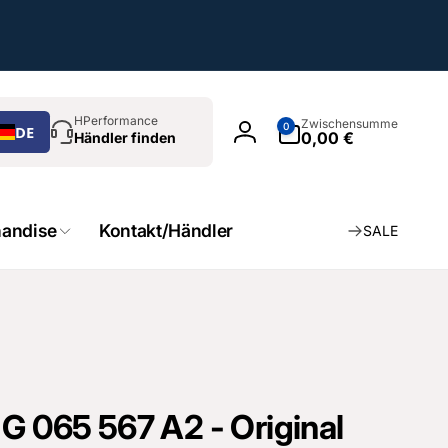
chen
0
HPerformance
Zwischensumme
0
DE
Artikel
0,00 €
Händler finden
Einloggen
andise
Kontakt/Händler
SALE
G 065 567 A2 - Original