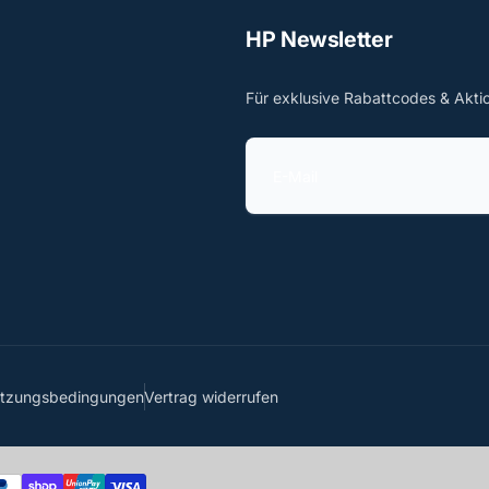
HP Newsletter
Für exklusive Rabattcodes & Akti
E
-
M
a
i
l
utzungsbedingungen
Vertrag widerrufen