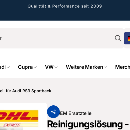
Qualittät & Performance seit 2009
Su
udi
Cupra
VW
Weitere Marken
Merch
rformance GmbH
holung verfügbar, gewöhnlich fertig in 2
eil für Audi RS3 Sportback
4 tagen
cher Straße 8
sterburken
Von
OEM Ersatzteile
land
Reinigungslösung - 
16487601