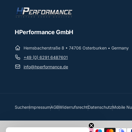
HPerformance GmbH
Hemsbacherstraße 8 • 74706 Osterburken • Germany
+49 (0) 6291 6487601
info@hperformance.de
Suchen
Impressum
AGB
Widerrufsrecht
Datenschutz
Mobile N