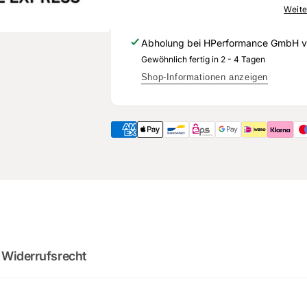
567
065
Weite
A2
567
-
A2
Abholung bei
HPerformance GmbH
v
Original
-
Gewöhnlich fertig in 2 - 4 Tagen
Ersatzteil
Original
für
Ersatzteil
Shop-Informationen anzeigen
Audi
für
RS3
Audi
Sportback
RS3
Sportback
2
:
Cou
0
02
:
0
minutes
sec
 Widerrufsrecht
DO YOU WANT 
DEALS AND D