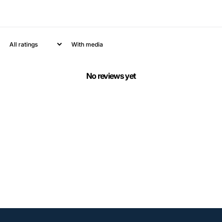
With media
No reviews yet