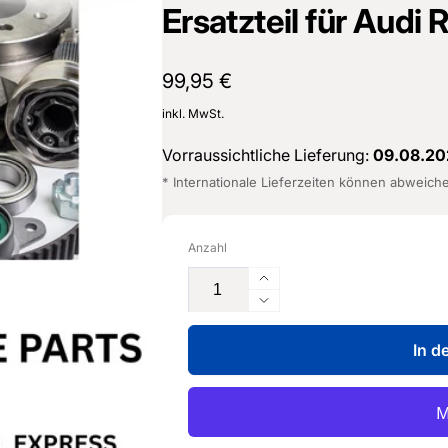
Ersatzteil für Audi
Normaler
99,95 €
Preis
inkl. MwSt.
Vorraussichtliche Lieferung:
09.08.20
* Internationale Lieferzeiten können abweich
Anzahl
Erhöhe
die
Verringere
Menge
die
für
In d
Menge
Reinigungslösung
für
-
Reinigungslösung
G
-
065
G