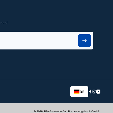
onen!
DE
Facebook
Instagram
YouTub
© 2026,
HPerformance GmbH
- Leistung durch Qualität