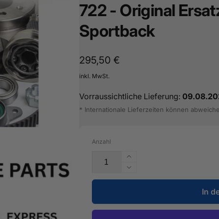
722 - Original Ersat
16487601
Sportback
Normaler
295,50 €
Preis
inkl. MwSt.
Vorraussichtliche Lieferung:
09.08.20
* Internationale Lieferzeiten können abweich
Anzahl
Erhöhe
die
Verringere
Menge
die
für
In d
Menge
Reparatursatz
für
für
Reparatursatz