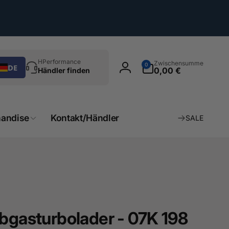
chen
0
HPerformance
Zwischensumme
0
DE
Artikel
0,00 €
Händler finden
Einloggen
andise
Kontakt/Händler
SALE
Abgasturbolader - 07K 198