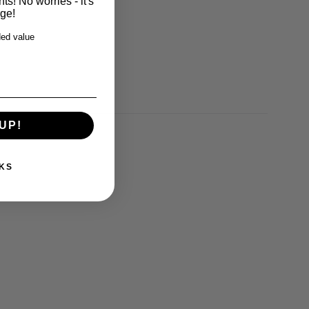
s! No worries - it's
rge!
ed value
UP!
KS