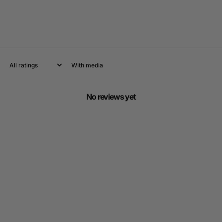
With media
No reviews yet