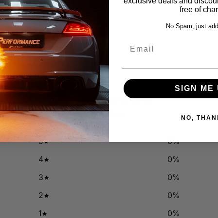
exclusive deals and discount
free of cha
No Spam, just add
Email
SIGN ME 
0
/ 5
0 reviews
NO, THAN
5
0
%
4
0
%
3
0
%
2
0
%
1
0
%