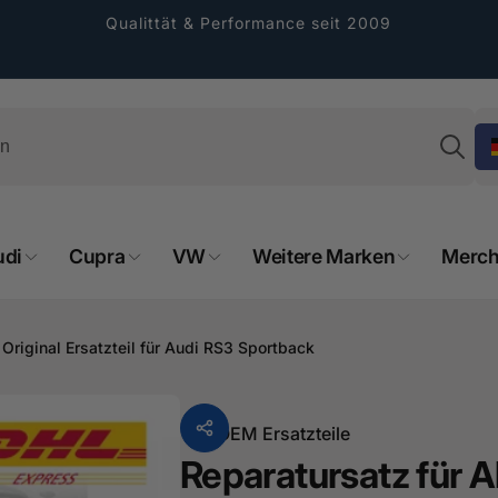
Qualittät & Performance seit 2009
Su
udi
Cupra
VW
Weitere Marken
Merch
rformance GmbH
Original Ersatzteil für Audi RS3 Sportback
holung verfügbar, gewöhnlich fertig in 2
4 tagen
Von
OEM Ersatzteile
cher Straße 8
Reparatursatz für 
sterburken
land