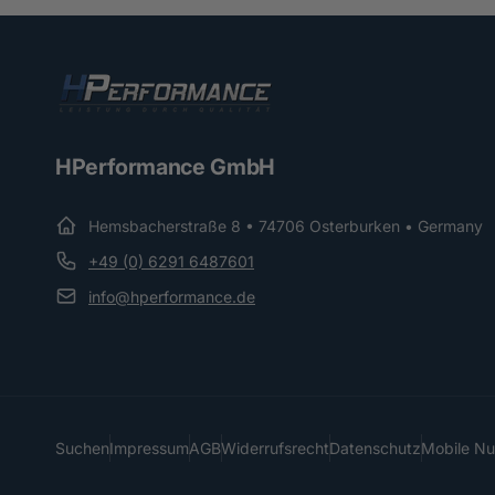
HPerformance GmbH
Hemsbacherstraße 8 • 74706 Osterburken • Germany
+49 (0) 6291 6487601
info@hperformance.de
Suchen
Impressum
AGB
Widerrufsrecht
Datenschutz
Mobile N