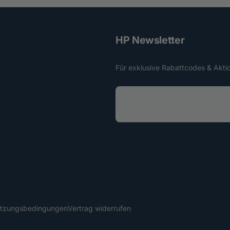
HP Newsletter
Für exklusive Rabattcodes & Akti
E
-
M
a
i
l
utzungsbedingungen
Vertrag widerrufen