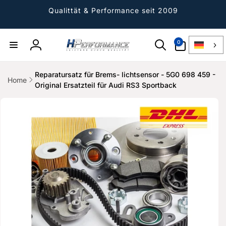
Direkt
zum
Qualittät & Performance seit 2009
Inhalt
0
0
Artikel
Einloggen
Reparatursatz für Brems- lichtsensor - 5G0 698 459 -
Home
Original Ersatzteil für Audi RS3 Sportback
ktinformationen
gen