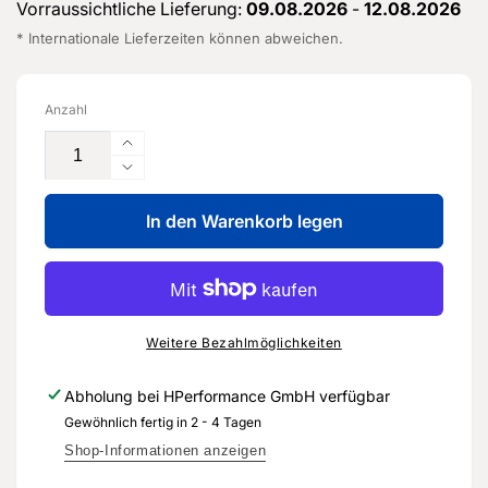
Vorraussichtliche Lieferung:
09.08.2026
-
12.08.2026
* Internationale Lieferzeiten können abweichen.
Anzahl
Erhöhe
die
Verringere
Menge
die
für
In den Warenkorb legen
Menge
Reparatursatz
für
für
Reparatursatz
Brems-
für
lichtsensor
Brems-
-
lichtsensor
Weitere Bezahlmöglichkeiten
5G0
-
698
5G0
Abholung bei
HPerformance GmbH
verfügbar
459
698
Gewöhnlich fertig in 2 - 4 Tagen
-
459
Original
-
Shop-Informationen anzeigen
Ersatzteil
Original