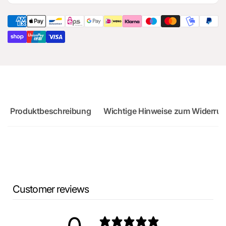
für
Ersatzteil
Audi
für
RS3
Audi
Sportback
RS3
Sportback
Produktbeschreibung
Wichtige Hinweise zum Widerruf
Customer reviews