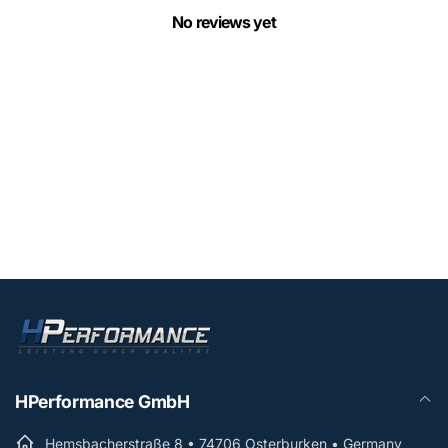
No reviews yet
HPerformance GmbH
Hemsbacherstraße 8 • 74706 Osterburken • Germany