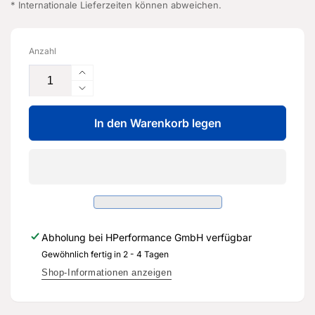
* Internationale Lieferzeiten können abweichen.
Anzahl
Erhöhe
die
Verringere
Menge
die
für
In den Warenkorb legen
Menge
Rückschlagventil
für
-
Rückschlagventil
07K
-
103
07K
156
103
-
156
Original
-
Abholung bei
HPerformance GmbH
verfügbar
Ersatzteil
Original
für
Gewöhnlich fertig in 2 - 4 Tagen
Ersatzteil
Audi
für
Shop-Informationen anzeigen
RS3
Audi
8Y
RS3