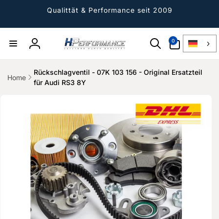
Direkt
zum
Qualittät & Performance seit 2009
Inhalt
0
0
Artikel
Einloggen
Rückschlagventil - 07K 103 156 - Original Ersatzteil
Home
für Audi RS3 8Y
ktinformationen
gen