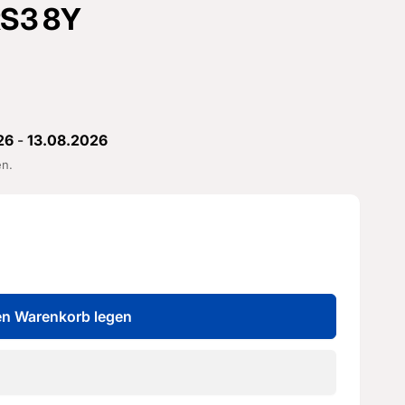
 RS3 8Y
26
-
13.08.2026
en.
en Warenkorb legen