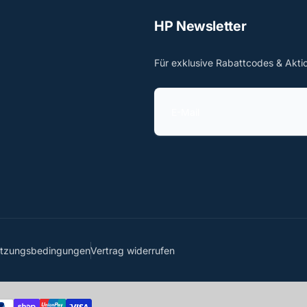
HP Newsletter
Für exklusive Rabattcodes & Akti
E
-
M
a
i
l
utzungsbedingungen
Vertrag widerrufen