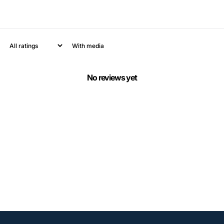
With media
No reviews yet