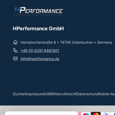
HPerformance GmbH
Hemsbacherstraße 8 • 74706 Osterburken • Germany
+49 (0) 6291 6487601
info@hperformance.de
Suchen
Impressum
AGB
Widerrufsrecht
Datenschutz
Mobile N