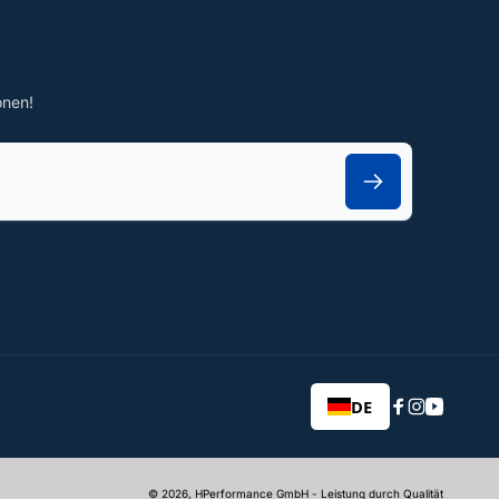
onen!
DE
Facebook
Instagram
YouTub
© 2026,
HPerformance GmbH
- Leistung durch Qualität