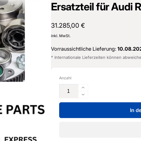
Ersatzteil für Audi
Normaler
31.285,00 €
Preis
inkl. MwSt.
Vorraussichtliche Lieferung:
10.08.20
* Internationale Lieferzeiten können abweich
Anzahl
Erhöhe
die
Verringere
Menge
die
für
In d
Menge
Rumpfmotor
für
-
Rumpfmotor
07K
-
100
07K