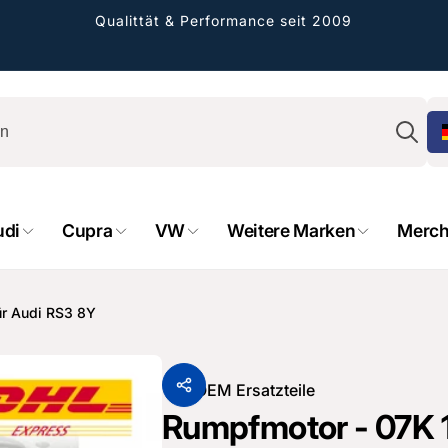
Qualittät & Performance seit 2009
Su
udi
Cupra
VW
Weitere Marken
Merch
rformance GmbH
holung verfügbar, gewöhnlich fertig in 2
ür Audi RS3 8Y
4 tagen
cher Straße 8
sterburken
Von
OEM Ersatzteile
land
Rumpfmotor - 07K 1
16487601