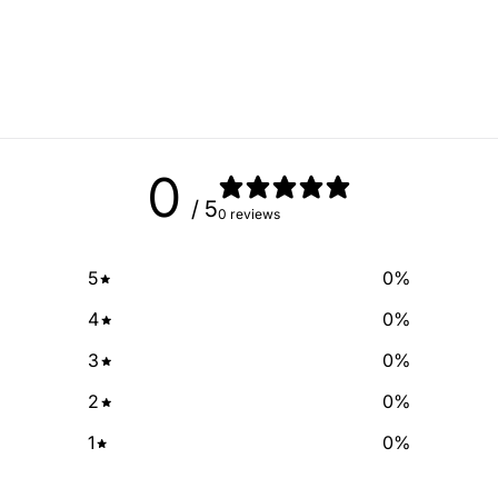
No Spam, just add
Email
0
SIGN ME 
/ 5
0 reviews
NO, THAN
5
0
%
4
0
%
3
0
%
2
0
%
1
0
%