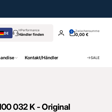
chen
0
HPerformance
Zwischensumme
0
DE
Artikel
0,00 €
Händler finden
Einloggen
andise
Kontakt/Händler
SALE
00 032 K - Original