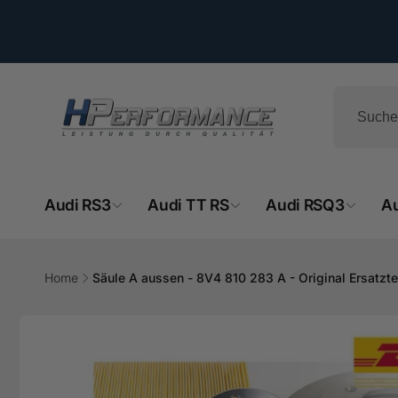
Direkt
zum
Inhalt
Audi RS3
Audi TT RS
Audi RSQ3
A
HPe
Ab
Home
Säule A aussen - 8V4 810 283 A - Original Ersatzte
- 
Zu
Hemsba
Produktinformationen
74706 O
springen
Deutsch
+49629