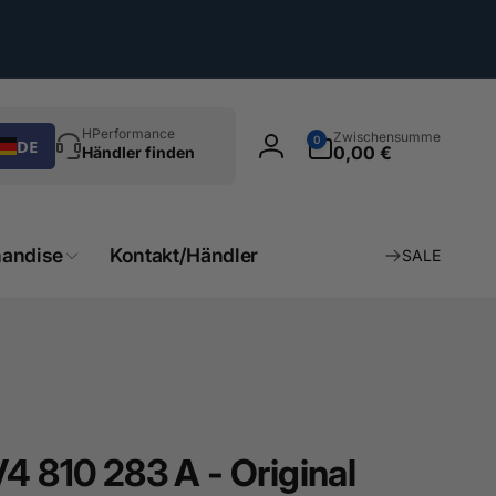
chen
0
HPerformance
Zwischensumme
0
DE
Artikel
0,00 €
Händler finden
Einloggen
andise
Kontakt/Händler
SALE
4 810 283 A - Original