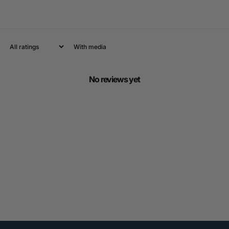
With media
No reviews yet