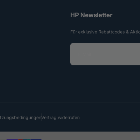
HP Newsletter
Für exklusive Rabattcodes & Akti
E
-
M
a
i
l
utzungsbedingungen
Vertrag widerrufen