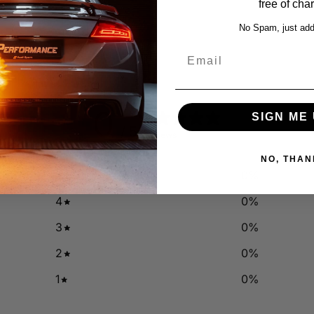
free of cha
No Spam, just add
Email
0
SIGN ME 
/ 5
0 reviews
NO, THAN
5
0
%
4
0
%
3
0
%
2
0
%
1
0
%