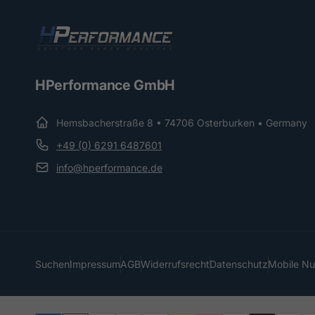
HPerformance GmbH
Hemsbacherstraße 8 • 74706 Osterburken • Germany
+49 (0) 6291 6487601
info@hperformance.de
Suchen
Impressum
AGB
Widerrufsrecht
Datenschutz
Mobile N