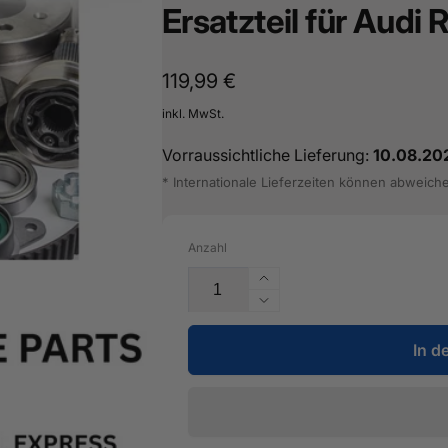
Ersatzteil für Audi
Normaler
119,99 €
Preis
inkl. MwSt.
Vorraussichtliche Lieferung:
10.08.20
* Internationale Lieferzeiten können abweich
Anzahl
Erhöhe
die
Verringere
Menge
die
für
In d
Menge
Säule
für
A
Säule
aussen
A
-
aussen