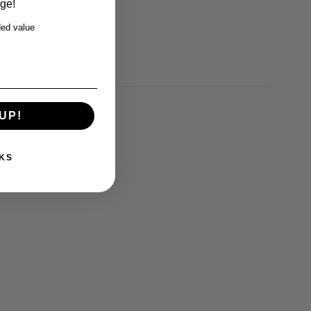
rge!
ed value
UP!
KS