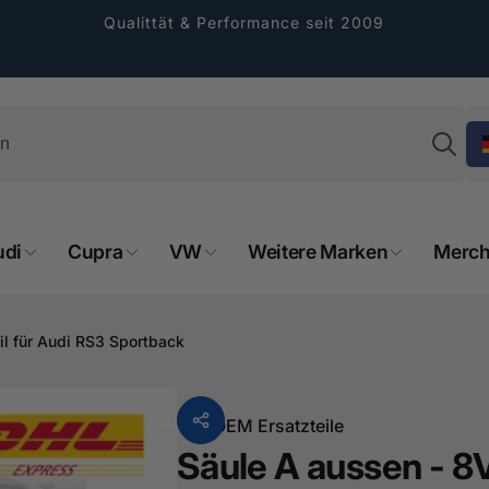
Qualittät & Performance seit 2009
Su
udi
Cupra
VW
Weitere Marken
Merch
rformance GmbH
holung verfügbar, gewöhnlich fertig in 2
il für Audi RS3 Sportback
4 tagen
cher Straße 8
sterburken
Von
OEM Ersatzteile
land
Säule A aussen - 8V
16487601