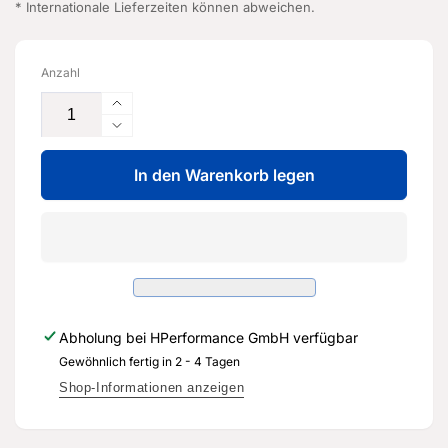
* Internationale Lieferzeiten können abweichen.
Anzahl
Erhöhe
die
Verringere
Menge
die
für
In den Warenkorb legen
Menge
Säule
für
A
Säule
innen
A
-
innen
8V4
-
810
8V4
179
810
Abholung bei
HPerformance GmbH
verfügbar
-
179
Original
Gewöhnlich fertig in 2 - 4 Tagen
-
Ersatzteil
Original
Shop-Informationen anzeigen
für
Ersatzteil
Audi
für
RS3