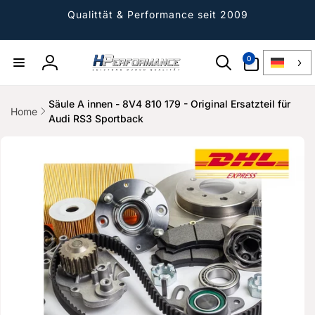
Direkt
zum
Qualittät & Performance seit 2009
Inhalt
0
0
Artikel
Einloggen
Säule A innen - 8V4 810 179 - Original Ersatzteil für
Home
Audi RS3 Sportback
ktinformationen
gen