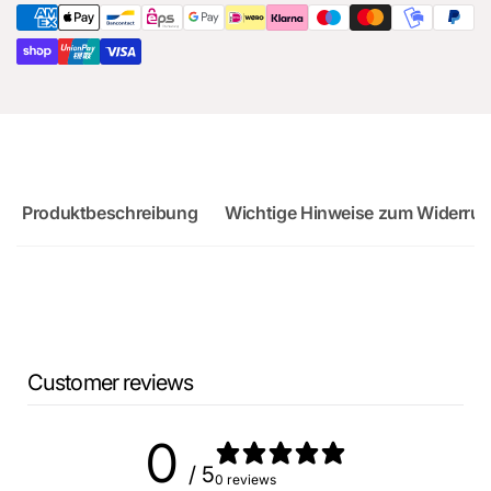
Audi
Sportback
RS3
Sportback
Produktbeschreibung
Wichtige Hinweise zum Widerruf
Customer reviews
0
/ 5
0 reviews