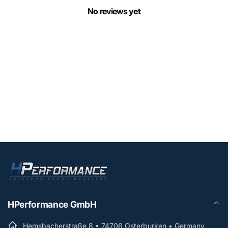
No reviews yet
HPerformance GmbH
Hemsbacherstraße 8 • 74706 Osterburken • Germany