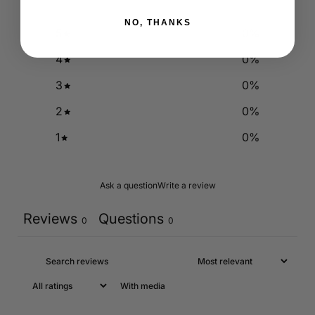
NO, THANKS
5
0
%
4
0
%
3
0
%
2
0
%
1
0
%
Ask a question
Write a review
Reviews
Questions
0
0
With media