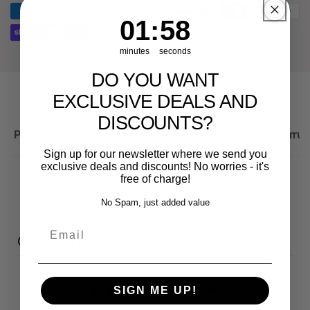
Sportback
1
:
Countdown ends in:
58
01
:
58
minutes
seconds
DO YOU WANT
EXCLUSIVE DEALS AND
DISCOUNTS?
Produktbeschreibung
Wichtige Hinweise zum Widerruf
Sign up for our newsletter where we send you
exclusive deals and discounts! No worries - it's
free of charge!
No Spam, just added value
Email
Customer reviews
0
SIGN ME UP!
/ 5
0 reviews