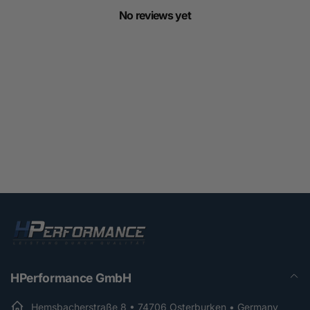
No reviews yet
HPerformance GmbH
Hemsbacherstraße 8 • 74706 Osterburken • Germany