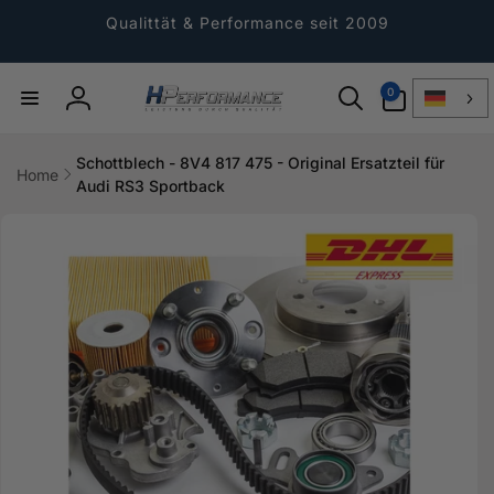
Direkt
zum
Qualittät & Performance seit 2009
Inhalt
0
0
Artikel
Einloggen
Schottblech - 8V4 817 475 - Original Ersatzteil für
Home
Audi RS3 Sportback
ktinformationen
gen