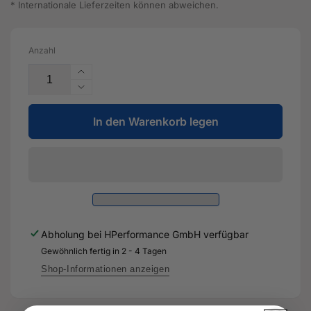
* Internationale Lieferzeiten können abweichen.
Anzahl
Erhöhe
die
Verringere
Menge
die
für
In den Warenkorb legen
Menge
Schottblech
für
-
Schottblech
8V4
-
817
8V4
475
817
-
475
Original
-
Abholung bei
HPerformance GmbH
verfügbar
Ersatzteil
Original
für
Gewöhnlich fertig in 2 - 4 Tagen
Ersatzteil
Audi
für
Shop-Informationen anzeigen
RS3
Audi
Sportback
RS3