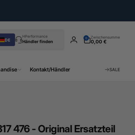
chen
0
HPerformance
Zwischensumme
0
DE
Artikel
0,00 €
Händler finden
Einloggen
andise
Kontakt/Händler
SALE
7 476 - Original Ersatzteil