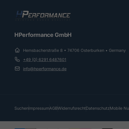
HPerformance GmbH
Hemsbacherstraße 8 • 74706 Osterburken • Germany
+49 (0) 6291 6487601
info@hperformance.de
Suchen
Impressum
AGB
Widerrufsrecht
Datenschutz
Mobile N