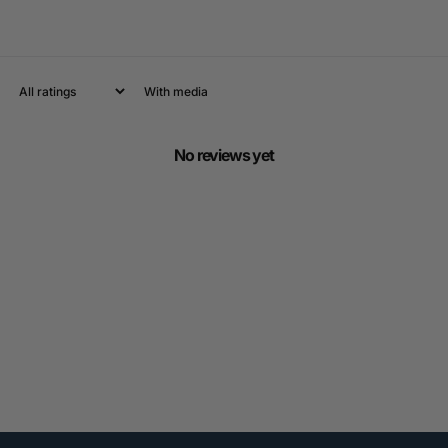
With media
No reviews yet