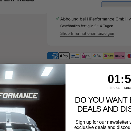
476
817
-
476
Original
-
Abholung bei
HPerformance GmbH
v
Ersatzteil
Original
für
Gewöhnlich fertig in 2 - 4 Tagen
Ersatzteil
Audi
für
Shop-Informationen anzeigen
RS3
Audi
Sportback
RS3
Sportback
1
:
Cou
55
01
:
5
minutes
sec
DO YOU WANT 
DEALS AND D
 Widerrufsrecht
Sign up for our newslette
exclusive deals and discount