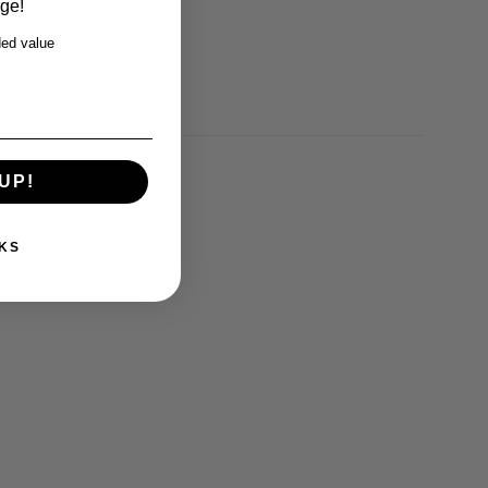
rge!
ed value
UP!
KS