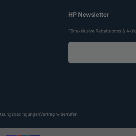
HP Newsletter
Für exklusive Rabattcodes & Akti
E
-
M
a
i
l
utzungsbedingungen
Vertrag widerrufen