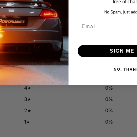
free of cha
No Spam, just add
Email
0
SIGN ME 
/ 5
0 reviews
NO, THAN
5
0
%
4
0
%
3
0
%
2
0
%
1
0
%