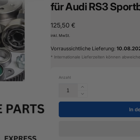
für Audi RS3 Sport
Normaler
125,50 €
Preis
inkl. MwSt.
Vorraussichtliche Lieferung:
10.08.20
* Internationale Lieferzeiten können abweich
Anzahl
Erhöhe
die
Verringere
Menge
die
für
In d
Menge
Schottblech
für
-
Schottblech
8V4
-
817
8V4