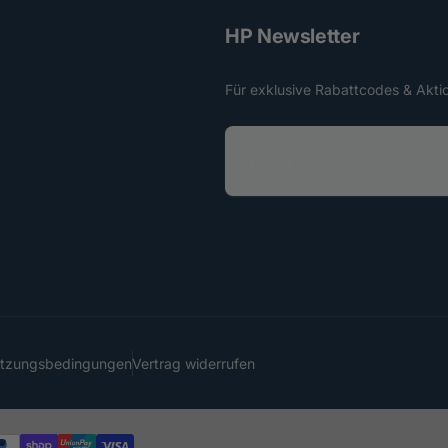
HP Newsletter
Für exklusive Rabattcodes & Akti
E
-
M
a
i
l
utzungsbedingungen
Vertrag widerrufen