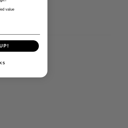
ed value
UP!
KS