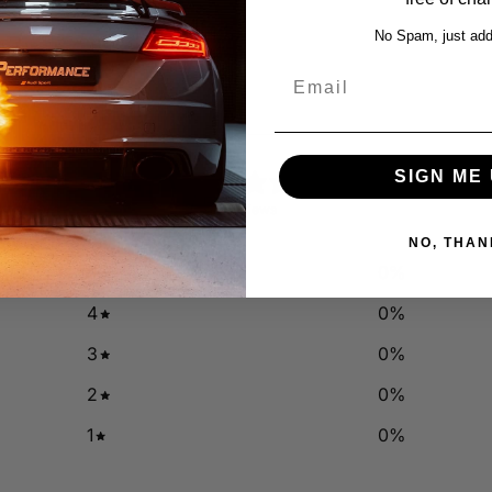
No Spam, just add
Email
0
SIGN ME 
/ 5
0 reviews
NO, THAN
5
0
%
4
0
%
3
0
%
2
0
%
1
0
%