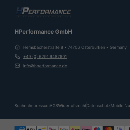
HPerformance GmbH
Hemsbacherstraße 8 • 74706 Osterburken • Germany
+49 (0) 6291 6487601
info@hperformance.de
Suchen
Impressum
AGB
Widerrufsrecht
Datenschutz
Mobile N