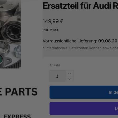
Ersatzteil für Audi
Normaler
149,99 €
Preis
inkl. MwSt.
Vorraussichtliche Lieferung:
09.08.20
* Internationale Lieferzeiten können abweich
Anzahl
Erhöhe
die
Verringere
Menge
die
für
In d
Menge
Schraubenfeder
für
-
Schraubenfeder
5Q0
-
511
5Q0