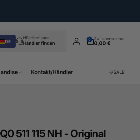
chen
0
HPerformance
Zwischensumme
0
DE
Artikel
0,00 €
Händler finden
Einloggen
andise
Kontakt/Händler
SALE
0 511 115 NH - Original