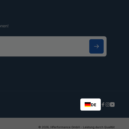
onen!
DE
Facebook
Instagram
YouTub
© 2026,
HPerformance GmbH
- Leistung durch Qualität