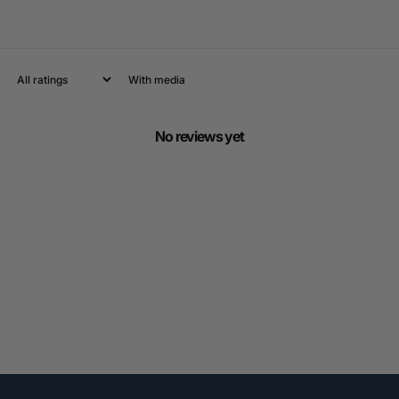
With media
No reviews yet