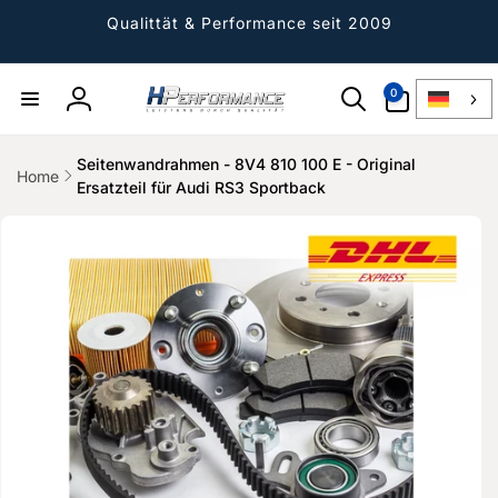
Direkt
zum
Qualittät & Performance seit 2009
Inhalt
0
0
Artikel
Einloggen
Seitenwandrahmen - 8V4 810 100 E - Original
Home
Ersatzteil für Audi RS3 Sportback
ktinformationen
gen