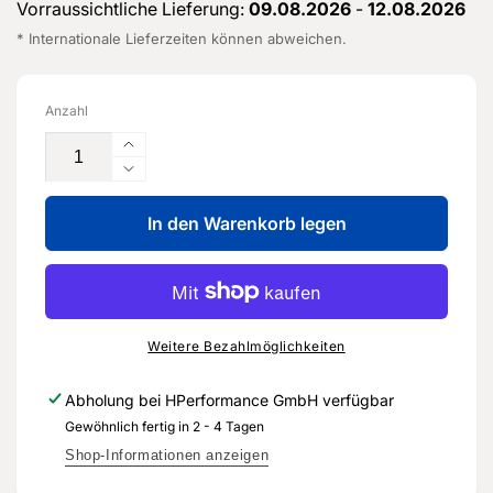
Vorraussichtliche Lieferung:
09.08.2026
-
12.08.2026
* Internationale Lieferzeiten können abweichen.
Anzahl
Erhöhe
die
Verringere
Menge
die
für
In den Warenkorb legen
Menge
Seitenwandrahmen
für
-
Seitenwandrahmen
8V4
-
810
8V4
100
810
Weitere Bezahlmöglichkeiten
E
100
-
E
Abholung bei
HPerformance GmbH
verfügbar
Original
-
Gewöhnlich fertig in 2 - 4 Tagen
Ersatzteil
Original
für
Ersatzteil
Shop-Informationen anzeigen
Audi
für