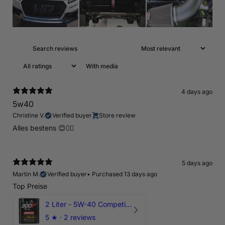
With media
4 days ago
5w40
Christine V.
Verified buyer
Store review
Alles bestens 😊👍🏻
5 days ago
Martin M.
Verified buyer
•
Purchased 13 days ago
Top Preise
2 Liter - 5W-40 Competition 300V Motul Motoröl
5
★ ·
2 reviews