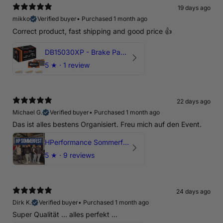
19 days ago
mikko
Verified buyer
•
Purchased 1 month ago
Correct product, fast shipping and good price 👍
DB15030XP - Brake Pads Xtreme Performance | Front Axle
5
★ ·
1 review
22 days ago
Michael G.
Verified buyer
•
Purchased 1 month ago
Das ist alles bestens Organisiert. Freu mich auf den Event.
HPerformance Sommerfest 2026
5
★ ·
9 reviews
24 days ago
Dirk K.
Verified buyer
•
Purchased 1 month ago
Super Qualität ... alles perfekt ...