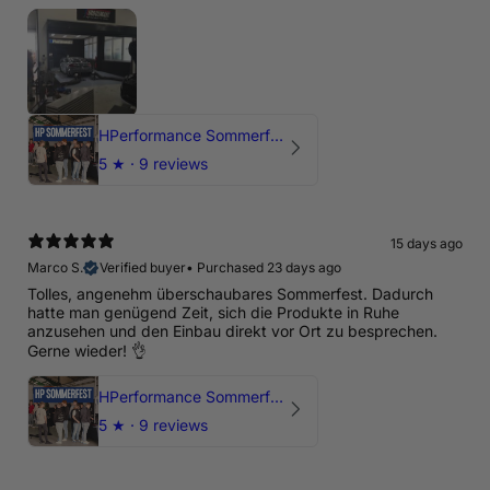
HPerformance Sommerfest 2026
5
★ ·
9 reviews
15 days ago
Marco S.
Verified buyer
•
Purchased 23 days ago
Tolles, angenehm überschaubares Sommerfest. Dadurch
hatte man genügend Zeit, sich die Produkte in Ruhe
anzusehen und den Einbau direkt vor Ort zu besprechen.
Gerne wieder! 👌
HPerformance Sommerfest 2026
5
★ ·
9 reviews