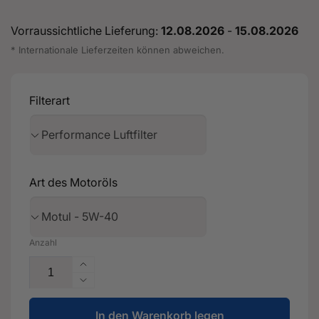
Vorraussichtliche Lieferung:
12.08.2026
-
15.08.2026
* Internationale Lieferzeiten können abweichen.
Filterart
Art des Motoröls
Anzahl
Erhöhe
die
Verringere
Menge
die
für
In den Warenkorb legen
Menge