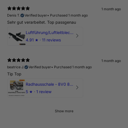
1 month ago
Denis T.
Verified buyer
•
Purchased 1 month ago
Sehr gut verarbeitet. Top passgenau
Luftführung/Luftleitblech 5" 125mm offene Ansaugung HPerformance
4.91
★ ·
11 reviews
1 month ago
beatrice J.
Verified buyer
•
Purchased 1 month ago
Tip Top
Radhausschale - 8V0 821 191 C - Original Ersatzteil für Audi RS3 Sportback
5
★ ·
1 review
Show more