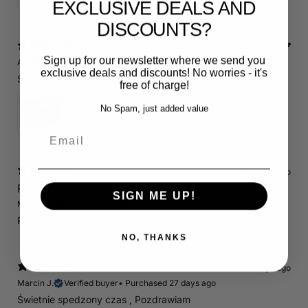
EXCLUSIVE DEALS AND
DISCOUNTS?
13 days ago
Sign up for our newsletter where we send you
A.E.
Verified buyer
•
Purchased 20 days ago
exclusive deals and discounts! No worries - it's
Schnelle Lieferung. Alles wie beschrieben. Top.
free of charge!
Servicepaket / Inspektionspaket 1 mit Motul 300V 5W40 - 5W50 für alle 2.5 TFSI Modelle
No Spam, just added value
4.71
★ ·
7 reviews
Email
15 days ago
RS3 8P
SIGN ME UP!
Marcin J.
Verified buyer
Store review
Polecam !
NO, THANKS
15 days ago
Marcin J.
Verified buyer
•
Purchased 27 days ago
Świetnie spedzony czas , Pozdrawiam