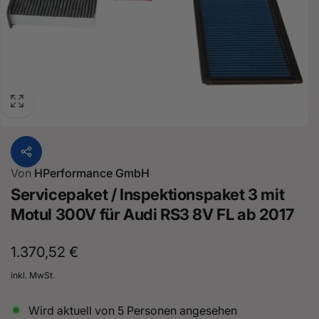
Von
HPerformance GmbH
Servicepaket / Inspektionspaket 3 mit
Motul 300V für Audi RS3 8V FL ab 2017
Normaler
1.370,52 €
Preis
inkl. MwSt.
Wird aktuell von
5
Personen angesehen