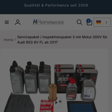
Direkt
zum
Qualittät & Performance seit 2009
Inhalt
0
0
Artikel
Einloggen
Servicepaket / Inspektionspaket 3 mit Motul 300V für
Home
Audi RS3 8V FL ab 2017
ktinformationen
gen