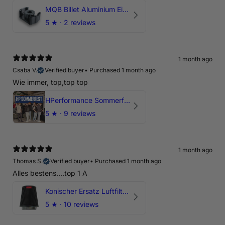
MQB Billet Aluminium Einsatz Drehmomentstütze - DOGBONE für Audi RS3, TTRS, RSQ3
5
★ ·
2 reviews
1 month ago
Csaba V.
Verified buyer
•
Purchased 1 month ago
Wie immer, top,top top
HPerformance Sommerfest 2026
5
★ ·
9 reviews
1 month ago
Thomas S.
Verified buyer
•
Purchased 1 month ago
Alles bestens....top 1 A
Konischer Ersatz Luftfilter Pilz - 4" & 5" Offene Ansaugung
5
★ ·
10 reviews