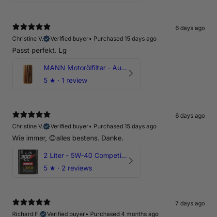
6 days ago
Christine V.
Verified buyer
•
Purchased 15 days ago
Passt perfekt. Lg
MANN Motorölfilter - Audi RS3 TTRS RSQ3 VZ5 - DAZ DNW
5
★ ·
1 review
6 days ago
Christine V.
Verified buyer
•
Purchased 15 days ago
Wie immer, 😊alles bestens. Danke.
2 Liter - 5W-40 Competition 300V Motul Motoröl
5
★ ·
2 reviews
7 days ago
Richard F.
Verified buyer
•
Purchased 4 months ago