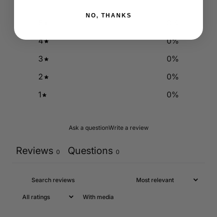
NO, THANKS
5
0
%
4
0
%
3
0
%
2
0
%
1
0
%
Ask a question
Write a review
Reviews
Questions
0
0
With media