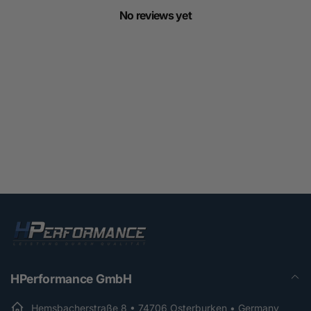
No reviews yet
HPerformance GmbH
Hemsbacherstraße 8 • 74706 Osterburken • Germany