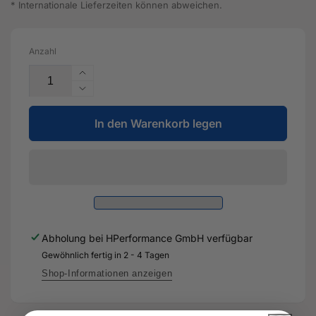
* Internationale Lieferzeiten können abweichen.
Anzahl
Erhöhe
die
Verringere
Menge
die
für
In den Warenkorb legen
Menge
Spoiler
für
-
Spoiler
8V4
-
807
8V4
521
807
AB
521
-
AB
Abholung bei
HPerformance GmbH
verfügbar
Original
-
Ersatzteil
Gewöhnlich fertig in 2 - 4 Tagen
Original
für
Ersatzteil
Shop-Informationen anzeigen
Audi
für
RS3
Audi
Sportback