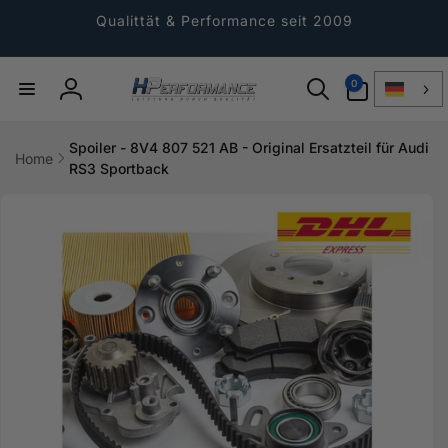
Direkt
zum
Qualittät & Performance seit 2009
Inhalt
0
0
Artikel
Einloggen
Spoiler - 8V4 807 521 AB - Original Ersatzteil für Audi
Home
RS3 Sportback
ktinformationen
gen