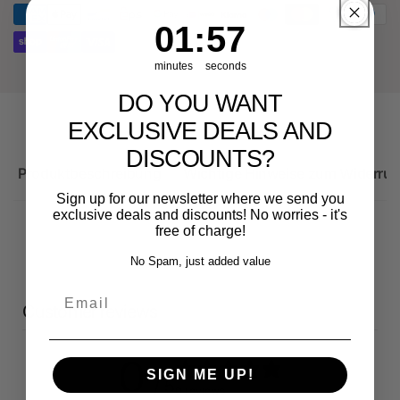
RS3
Sportback
1
:
Countdown ends in:
57
01
:
57
minutes
seconds
DO YOU WANT
EXCLUSIVE DEALS AND
DISCOUNTS?
Produktbeschreibung
Wichtige Hinweise zum Widerruf
Sign up for our newsletter where we send you
exclusive deals and discounts! No worries - it's
free of charge!
No Spam, just added value
Email
Customer reviews
0
SIGN ME UP!
/ 5
0 reviews