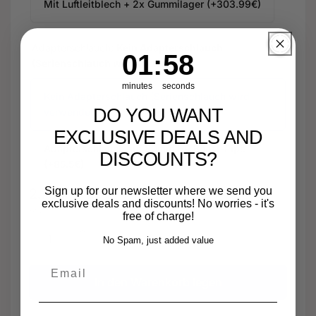
Mit Luftleitblech + 2x Gummilager (+303.99€)
Adapterschlauch:
Kein Adapterschlauch
1
:
Countdown ends in:
58
01
:
58
(Serienschlauch wird verwendet)
minutes
seconds
Kein Adapterschlauch (Serienschlauch wird
DO YOU WANT
verwendet)
EXCLUSIVE DEALS AND
Adapterschlauch auf 80mm HP Boost-Pipe
DISCOUNTS?
(+85.5€)
Sign up for our newsletter where we send you
Normaler
2.753,10 €
exclusive deals and discounts! No worries - it's
Anzahl
Preis
free of charge!
Erhöhe
No Spam, just added value
die
Verringere
Email
Menge
die
für
In den Warenkorb legen
Menge
Sport
für
Serie
Sport