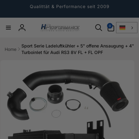
Direkt
zum
Qualittät & Performance seit 2009
Inhalt
0
0
Artikel
Einloggen
Sport Serie Ladeluftkühler + 5" offene Ansaugung + 4"
Home
Turboinlet für Audi RS3 8V FL + FL OPF
ktinformationen
gen