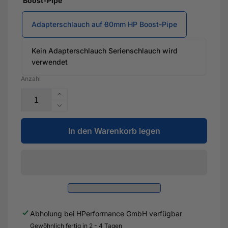
Boost-Pipe
Adapterschlauch auf 80mm HP Boost-Pipe
Kein Adapterschlauch Serienschlauch wird
verwendet
Anzahl
Erhöhe
die
Verringere
Menge
die
für
In den Warenkorb legen
Menge
SPORT
für
SERIE
SPORT
Ladeluftkühler
SERIE
mit
Ladeluftkühler
TÜV
mit
für
TÜV
Audi
für
Abholung bei
HPerformance GmbH
verfügbar
TTRS
Audi
8S
Gewöhnlich fertig in 2 - 4 Tagen
TTRS