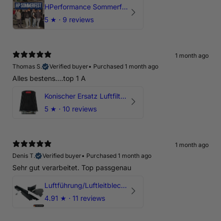
HPerformance Sommerfest 2026
5
★ ·
9 reviews
1 month ago
Thomas S.
Verified buyer
•
Purchased 1 month ago
Alles bestens....top 1 A
Konischer Ersatz Luftfilter Pilz - 4" & 5" Offene Ansaugung
5
★ ·
10 reviews
1 month ago
Denis T.
Verified buyer
•
Purchased 1 month ago
Sehr gut verarbeitet. Top passgenau
Luftführung/Luftleitblech 5" 125mm offene Ansaugung HPerformance
4.91
★ ·
11 reviews