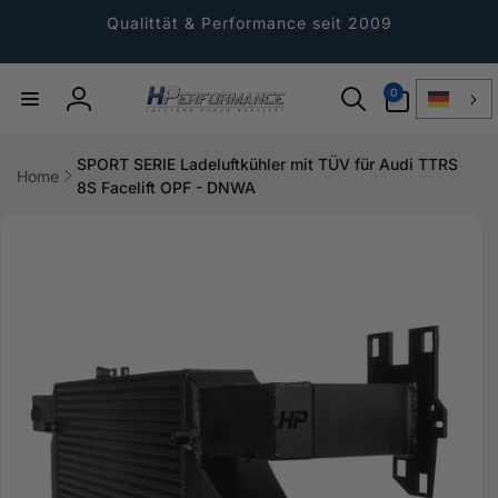
Direkt
zum
Qualittät & Performance seit 2009
Inhalt
0
0
Artikel
Einloggen
SPORT SERIE Ladeluftkühler mit TÜV für Audi TTRS
Home
8S Facelift OPF - DNWA
ktinformationen
gen