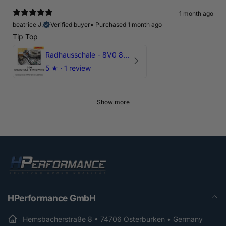
1 month ago
beatrice J.
Verified buyer
•
Purchased 1 month ago
Tip Top
Radhausschale - 8V0 821 191 C - Original Ersatzteil für Audi RS3 Sportback
5
★ ·
1 review
Show more
HPerformance GmbH
Hemsbacherstraße 8 • 74706 Osterburken • Germany