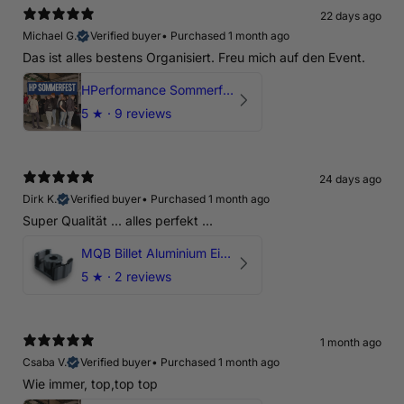
22 days ago
Michael G.
Verified buyer
•
Purchased 1 month ago
Das ist alles bestens Organisiert. Freu mich auf den Event.
HPerformance Sommerfest 2026
5
★ ·
9 reviews
24 days ago
Dirk K.
Verified buyer
•
Purchased 1 month ago
Super Qualität ... alles perfekt ...
MQB Billet Aluminium Einsatz Drehmomentstütze - DOGBONE für Audi RS3, TTRS, RSQ3
5
★ ·
2 reviews
1 month ago
Csaba V.
Verified buyer
•
Purchased 1 month ago
Wie immer, top,top top