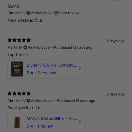
5w40
Christine V.
Verified buyer
Store review
Alles bestens 😊👍🏻
5 days ago
Martin M.
Verified buyer
•
Purchased 12 days ago
Top Preise
2 Liter - 5W-40 Competition 300V Motul Motoröl
5
★ ·
2 reviews
5 days ago
Christine V.
Verified buyer
•
Purchased 15 days ago
Passt perfekt. Lg
MANN Motorölfilter - Audi RS3 TTRS RSQ3 VZ5 - DAZ DNW
5
★ ·
1 review