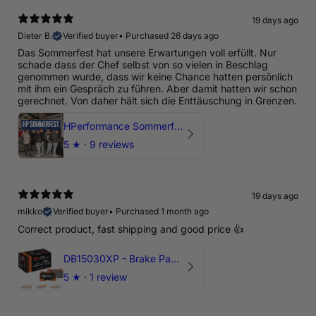
19 days ago
Dieter B.
Verified buyer
•
Purchased 26 days ago
Das Sommerfest hat unsere Erwartungen voll erfüllt. Nur
schade dass der Chef selbst von so vielen in Beschlag
genommen wurde, dass wir keine Chance hatten persönlich
mit ihm ein Gespräch zu führen. Aber damit hatten wir schon
gerechnet. Von daher hält sich die Enttäuschung in Grenzen.
HPerformance Sommerfest 2026
5
★ ·
9 reviews
19 days ago
mikko
Verified buyer
•
Purchased 1 month ago
Correct product, fast shipping and good price 👍
DB15030XP - Brake Pads Xtreme Performance | Front Axle
5
★ ·
1 review