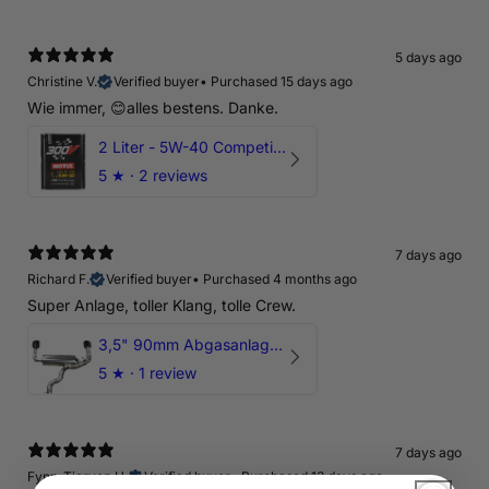
5 days ago
Christine V.
Verified buyer
•
Purchased 15 days ago
Wie immer, 😊alles bestens. Danke.
2 Liter - 5W-40 Competition 300V Motul Motoröl
5
★ ·
2 reviews
7 days ago
Richard F.
Verified buyer
•
Purchased 4 months ago
Super Anlage, toller Klang, tolle Crew.
3,5" 90mm Abgasanlage AUDI RSQ3 DNWA 2.5 TFSI
5
★ ·
1 review
7 days ago
Fynn-Tjorven H.
Verified buyer
•
Purchased 13 days ago