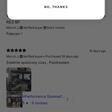
NO, THANKS
15 days ago
RS3 8P
Marcin J.
Verified buyer
Store review
Polecam !
15 days ago
Marcin J.
Verified buyer
•
Purchased 26 days ago
Świetnie spedzony czas , Pozdrawiam
HPerformance Sommerfest 2026
5
★ ·
9 reviews