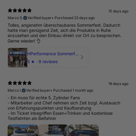
15 days ago
Marco S.
Verified buyer
•
Purchased 23 days ago
Tolles, angenehm überschaubares Sommerfest. Dadurch
hatte man genügend Zeit, sich die Produkte in Ruhe
anzusehen und den Einbau direkt vor Ort zu besprechen.
Gerne wieder! 👌
HPerformance Sommerfest 2026
5
★ ·
9 reviews
19 days ago
Marco I.
Verified buyer
•
Purchased 1 month ago
- Ein muss für echte 5. Zylinder Fans
- Mitarbeiter und Chef nehmen sich Zeit bzgl. Austausch
von Erfahrungspunkten und Kaufberatung
- Im Ticket inbegriffen Essen+Trinken und kostenlose
Testfahrten als Beifahrer