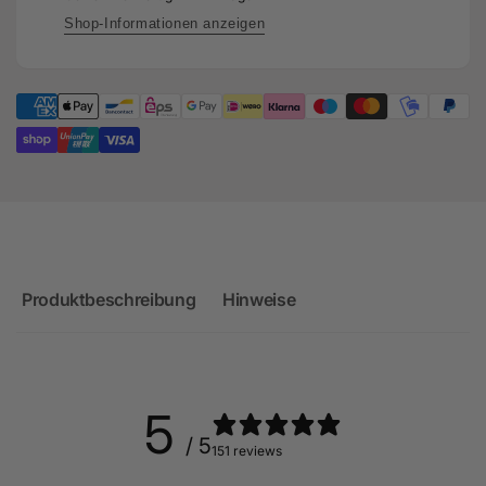
Facelift
8S
Shop-Informationen anzeigen
OPF
Facelift
-
OPF
DNWA
-
DNWA
Produktbeschreibung
Hinweise
5
/ 5
151 reviews