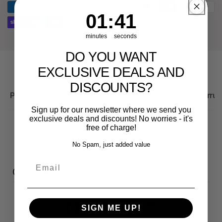
RS3
Sportback
1
:
Countdown ends in:
41
01
:
41
minutes
seconds
DO YOU WANT
EXCLUSIVE DEALS AND
DISCOUNTS?
Produktbeschreibung
Wichtige Hinweise zum Widerruf
Sign up for our newsletter where we send you
exclusive deals and discounts! No worries - it's
free of charge!
No Spam, just added value
Email
Customer reviews
0
SIGN ME UP!
/ 5
0 reviews