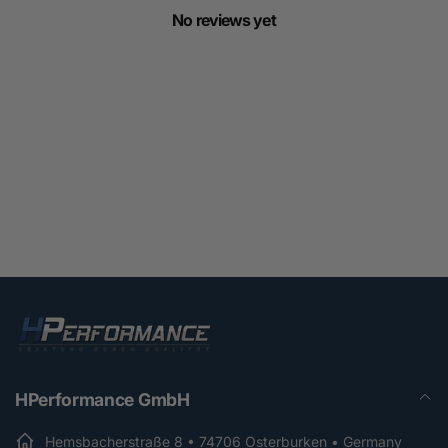
No reviews yet
HPerformance GmbH
Hemsbacherstraße 8 • 74706 Osterburken • Germany