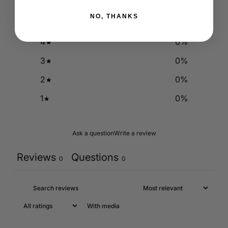
NO, THANKS
5
0
%
4
0
%
3
0
%
2
0
%
1
0
%
Ask a question
Write a review
Reviews
Questions
0
0
With media