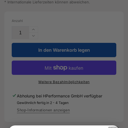
* Internationale Lieferzeiten können abweichen.
Anzahl
Erhöhe
die
Verringere
Menge
die
für
In den Warenkorb legen
Menge
Spurstange
für
-
Spurstange
5Q0
-
501
5Q0
529
501
Weitere Bezahlmöglichkeiten
F
529
-
F
Abholung bei
HPerformance GmbH
verfügbar
Original
-
Gewöhnlich fertig in 2 - 4 Tagen
Ersatzteil
Original
für
Ersatzteil
Shop-Informationen anzeigen
Audi
für
RS3
Audi
Sportback