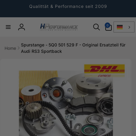
Direkt
zum
Qualittät & Performance seit 2009
Inhalt
0
0
Artikel
Einloggen
Spurstange - 5Q0 501 529 F - Original Ersatzteil für
Home
Audi RS3 Sportback
ktinformationen
gen