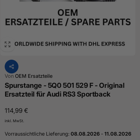
Von
OEM Ersatzteile
Spurstange - 5Q0 501 529 F - Original
Ersatzteil für Audi RS3 Sportback
Normaler
114,99 €
Preis
inkl. MwSt.
Vorraussichtliche Lieferung:
08.08.2026
-
11.08.2026