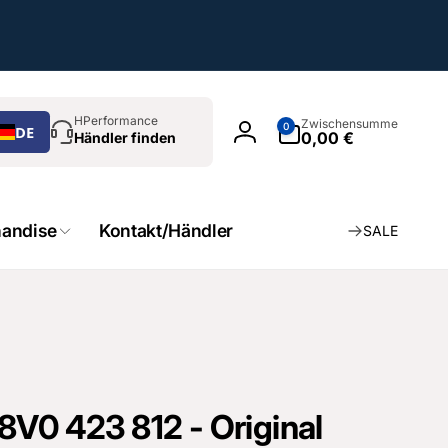
chen
0
HPerformance
Zwischensumme
0
DE
Artikel
0,00 €
Händler finden
Einloggen
andise
Kontakt/Händler
SALE
8V0 423 812 - Original