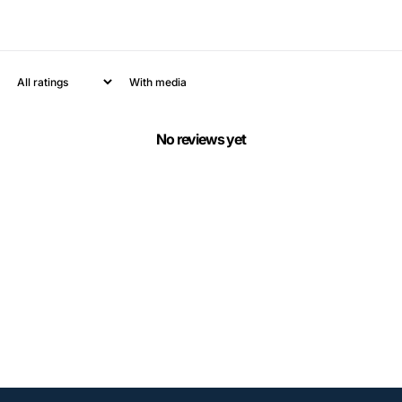
With media
No reviews yet