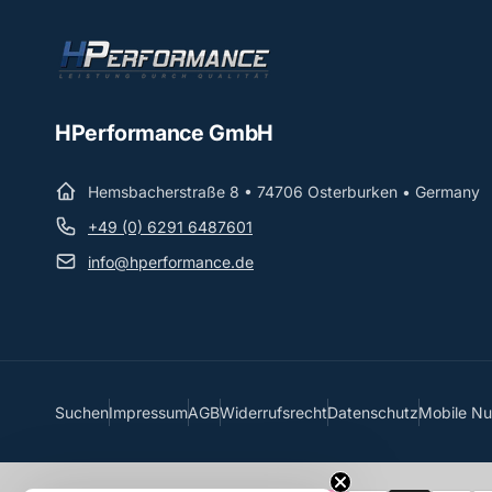
HPerformance GmbH
Hemsbacherstraße 8 • 74706 Osterburken • Germany
+49 (0) 6291 6487601
info@hperformance.de
Suchen
Impressum
AGB
Widerrufsrecht
Datenschutz
Mobile N