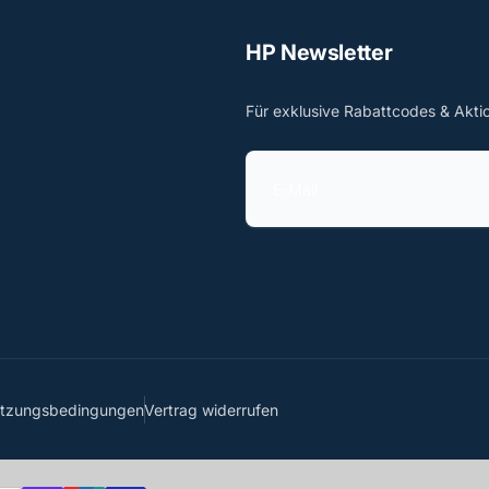
HP Newsletter
Für exklusive Rabattcodes & Akti
E
-
M
a
i
l
utzungsbedingungen
Vertrag widerrufen