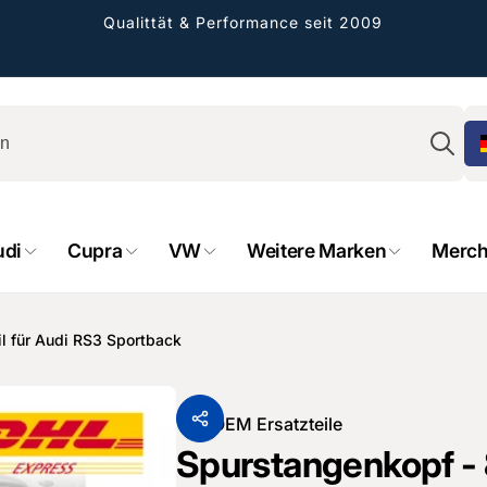
Qualittät & Performance seit 2009
Su
udi
Cupra
VW
Weitere Marken
Merch
rformance GmbH
holung verfügbar, gewöhnlich fertig in 2
il für Audi RS3 Sportback
4 tagen
cher Straße 8
sterburken
Von
OEM Ersatzteile
land
Spurstangenkopf - 
16487601