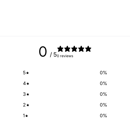
Sign up for our newslette
exclusive deals and discount
free of cha
No Spam, just add
Email
0
/ 5
0 reviews
SIGN ME 
5
0
%
NO, THAN
4
0
%
3
0
%
2
0
%
1
0
%