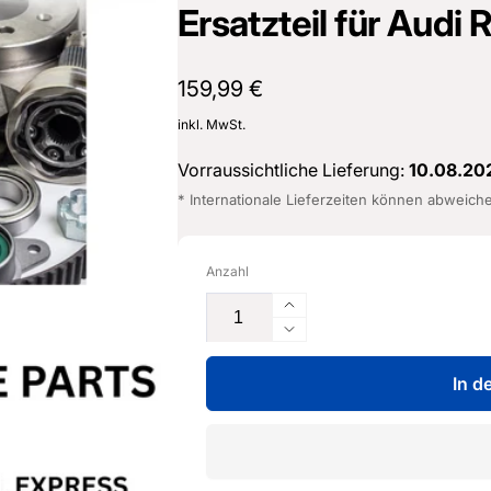
Ersatzteil für Audi
Normaler
159,99 €
Preis
inkl. MwSt.
Vorraussichtliche Lieferung:
10.08.20
* Internationale Lieferzeiten können abweich
Anzahl
Erhöhe
die
Verringere
Menge
die
für
In d
Menge
Spurstangenkopf
für
-
Spurstangenkopf
8V0
-
423
8V0