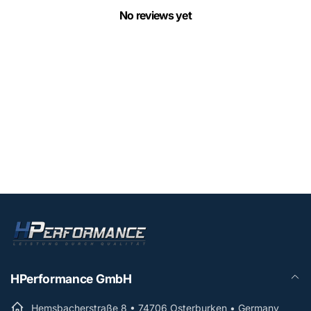
No reviews yet
HPerformance GmbH
Hemsbacherstraße 8 • 74706 Osterburken • Germany