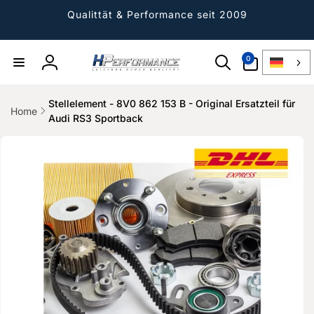
Direkt
zum
Qualittät & Performance seit 2009
Inhalt
0
0
Artikel
Einloggen
Stellelement - 8V0 862 153 B - Original Ersatzteil für
Home
Audi RS3 Sportback
ktinformationen
gen