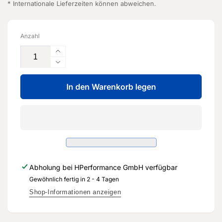
* Internationale Lieferzeiten können abweichen.
Anzahl
Erhöhe
die
Verringere
Menge
die
für
In den Warenkorb legen
Menge
Stellelement
für
-
Stellelement
8V0
-
862
8V0
153
862
B
153
-
B
Abholung bei
HPerformance GmbH
verfügbar
Original
-
Ersatzteil
Gewöhnlich fertig in 2 - 4 Tagen
Original
für
Ersatzteil
Shop-Informationen anzeigen
Audi
für
RS3
Audi
Sportback