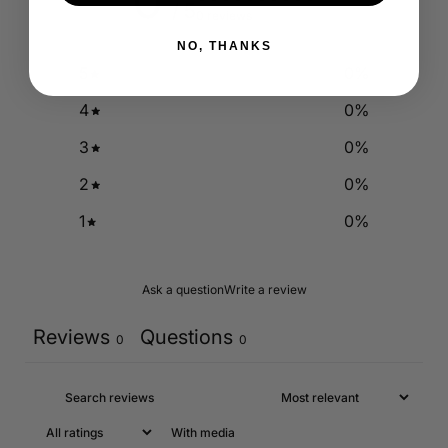
0
/ 5
0 reviews
NO, THANKS
5
0
%
4
0
%
3
0
%
2
0
%
1
0
%
Ask a question
Write a review
Reviews
Questions
0
0
With media