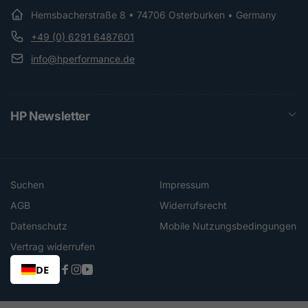
Hemsbacherstraße 8 • 74706 Osterburken • Germany
+49 (0) 6291 6487601
info@hperformance.de
HP Newsletter
Suchen
Impressum
AGB
Widerrufsrecht
Datenschutz
Mobile Nutzungsbedingungen
Vertrag widerrufen
DE
Facebook
Instagram
YouTube