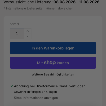
Vorraussichtliche Lieferung:
08.08.2026
-
11.08.2026
* Internationale Lieferzeiten können abweichen.
Anzahl
Erhöhe
die
Verringere
Menge
die
für
In den Warenkorb legen
Menge
Steuergerät
für
für
Steuergerät
Kraftstoff-
für
pumpe
Kraftstoff-
-
pumpe
Weitere Bezahlmöglichkeiten
5WA
-
906
5WA
Abholung bei
HPerformance GmbH
verfügbar
121
906
Gewöhnlich fertig in 2 - 4 Tagen
-
121
Original
-
Shop-Informationen anzeigen
Ersatzteil
Original