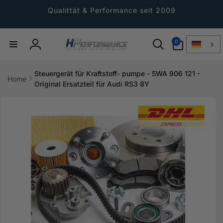
Direkt
zum
Qualittät & Performance seit 2009
Inhalt
0
0
Artikel
Einloggen
Steuergerät für Kraftstoff- pumpe - 5WA 906 121 -
Home
Original Ersatzteil für Audi RS3 8Y
ktinformationen
gen