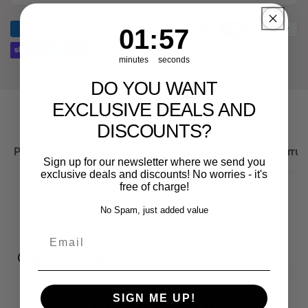
für
Ersatzteil
Audi
für
1
:
Countdown ends in:
57
01
:
57
RS3
Audi
8Y
RS3
minutes
seconds
8Y
DO YOU WANT
EXCLUSIVE DEALS AND
DISCOUNTS?
Produktbeschreibung
Wichtige Hinweise zum Widerruf
Sign up for our newsletter where we send you
exclusive deals and discounts! No worries - it's
free of charge!
No Spam, just added value
Email
Customer reviews
SIGN ME UP!