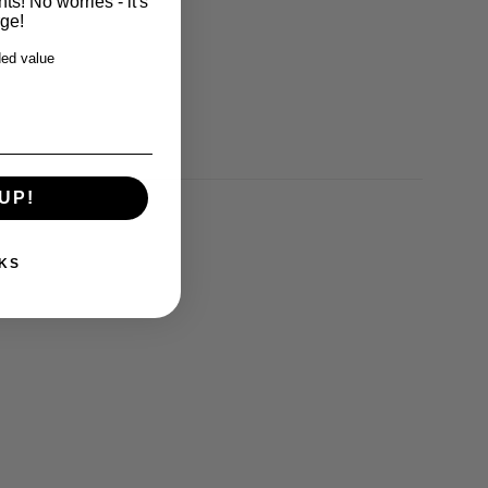
s! No worries - it's
rge!
ed value
UP!
KS