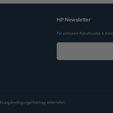
HP Newsletter
Für exklusive Rabattcodes & Akti
E
-
M
a
i
l
utzungsbedingungen
Vertrag widerrufen