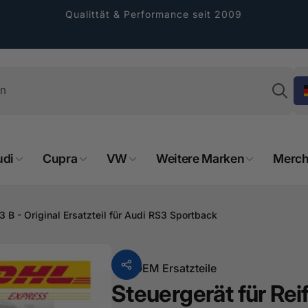
Qualittät & Performance seit 2009
Su
udi
Cupra
VW
Weitere Marken
Merch
3 B - Original Ersatzteil für Audi RS3 Sportback
rformance GmbH
holung verfügbar, gewöhnlich fertig in 2
Von
OEM Ersatzteile
4 tagen
Steuergerät für Rei
cher Straße 8