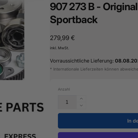
907 273 B - Original
sterburken
land
Sportback
16487601
Normaler
279,99 €
Preis
inkl. MwSt.
Vorraussichtliche Lieferung:
08.08.20
* Internationale Lieferzeiten können abweich
Anzahl
Erhöhe
die
Verringere
Menge
die
für
In d
Menge
Steuergerät
für
für
Steuergerät