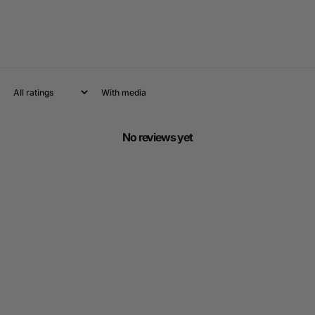
With media
No reviews yet