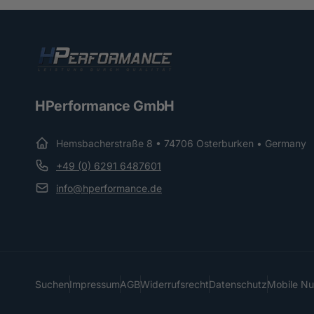
HPerformance GmbH
Hemsbacherstraße 8 • 74706 Osterburken • Germany
+49 (0) 6291 6487601
info@hperformance.de
Suchen
Impressum
AGB
Widerrufsrecht
Datenschutz
Mobile N