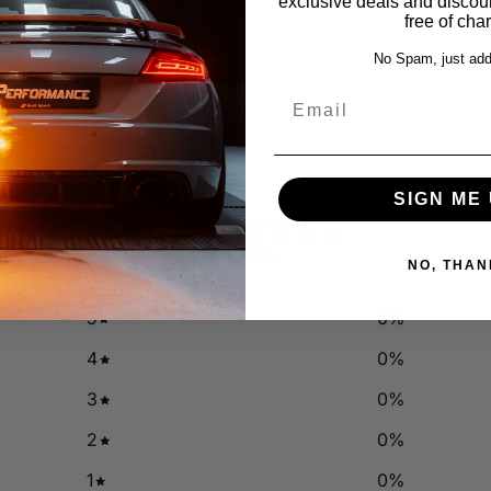
exclusive deals and discount
free of cha
No Spam, just add
Email
SIGN ME 
0
/ 5
0 reviews
NO, THAN
5
0
%
4
0
%
3
0
%
2
0
%
1
0
%