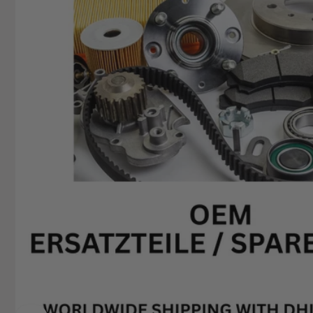
74706 O
Deutsch
+49629