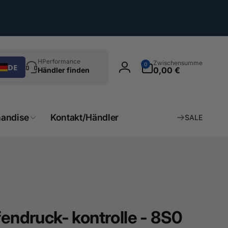
chen
0
HPerformance
Zwischensumme
0
DE
Artikel
0,00 €
Händler finden
Einloggen
andise
Kontakt/Händler
SALE
fendruck- kontrolle - 8S0