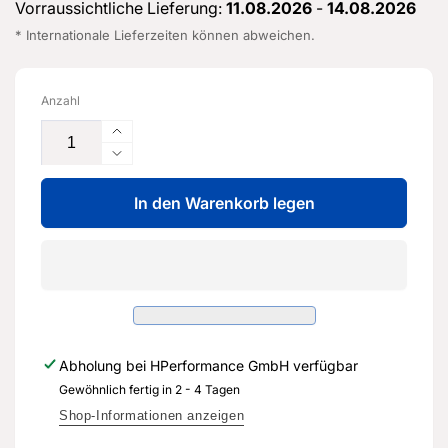
Vorraussichtliche Lieferung:
11.08.2026
-
14.08.2026
* Internationale Lieferzeiten können abweichen.
Anzahl
Erhöhe
die
Verringere
Menge
die
für
In den Warenkorb legen
Menge
Stossdämpferlager
für
-
Stossdämpferlager
8V0
-
513
8V0
353
513
-
353
Original
-
Abholung bei
HPerformance GmbH
verfügbar
Ersatzteil
Original
für
Gewöhnlich fertig in 2 - 4 Tagen
Ersatzteil
Audi
für
Shop-Informationen anzeigen
RS3
Audi