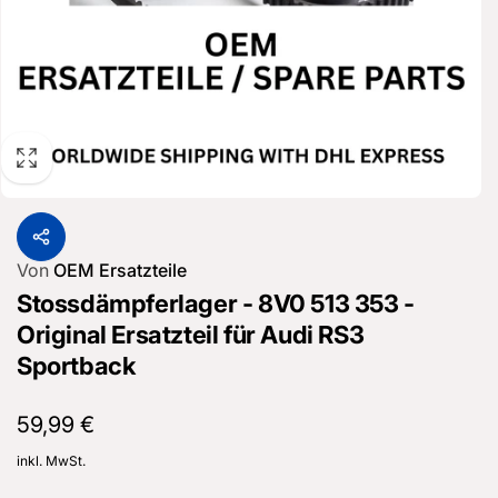
Von
OEM Ersatzteile
Stossdämpferlager - 8V0 513 353 -
Original Ersatzteil für Audi RS3
Sportback
Normaler
59,99 €
Preis
inkl. MwSt.