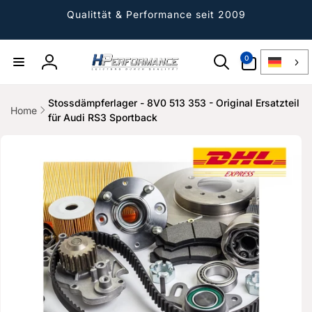
Direkt
zum
Qualittät & Performance seit 2009
Inhalt
0
0
Artikel
Einloggen
Stossdämpferlager - 8V0 513 353 - Original Ersatzteil
Home
für Audi RS3 Sportback
ktinformationen
gen