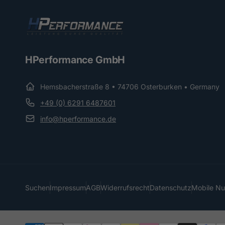
HPerformance GmbH
Hemsbacherstraße 8 • 74706 Osterburken • Germany
+49 (0) 6291 6487601
info@hperformance.de
Suchen
Impressum
AGB
Widerrufsrecht
Datenschutz
Mobile N