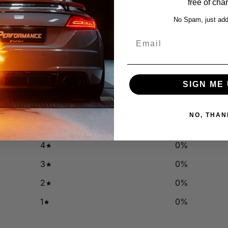
free of cha
No Spam, just add
Email
0
SIGN ME 
/ 5
0 reviews
NO, THAN
5
0
%
4
0
%
3
0
%
2
0
%
1
0
%