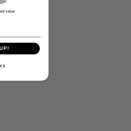
rge!
ed value
UP!
KS