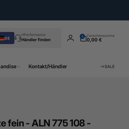
chen
0
HPerformance
Zwischensumme
0
DE
Artikel
0,00 €
Händler finden
Einloggen
andise
Kontakt/Händler
SALE
 fein - ALN 775 108 -