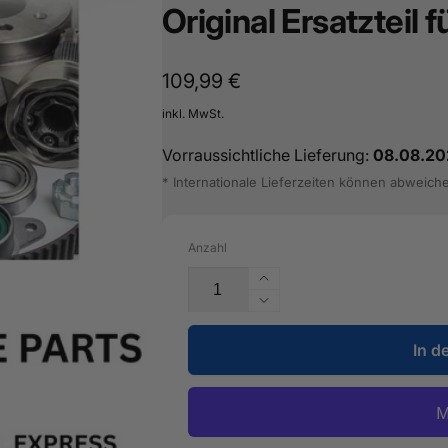
Original Ersatzteil 
Normaler
109,99 €
Preis
inkl. MwSt.
Vorraussichtliche Lieferung:
08.08.20
* Internationale Lieferzeiten können abweich
Anzahl
Erhöhe
die
Verringere
Menge
die
für
In d
Menge
Strukturkomponente
für
fein
Strukturkomponente
-
fein
ALN
-