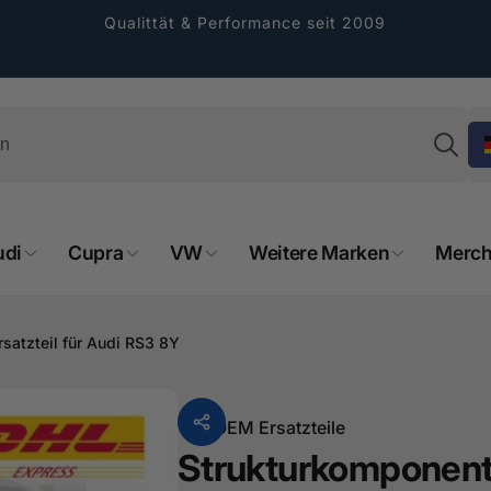
Qualittät & Performance seit 2009
Su
udi
Cupra
VW
Weitere Marken
Merch
rformance GmbH
holung verfügbar, gewöhnlich fertig in 2
rsatzteil für Audi RS3 8Y
4 tagen
cher Straße 8
sterburken
Von
OEM Ersatzteile
land
Strukturkomponente
16487601