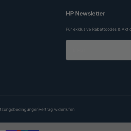
HP Newsletter
Für exklusive Rabattcodes & Akti
E
-
M
a
i
l
utzungsbedingungen
Vertrag widerrufen