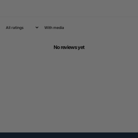
With media
No reviews yet