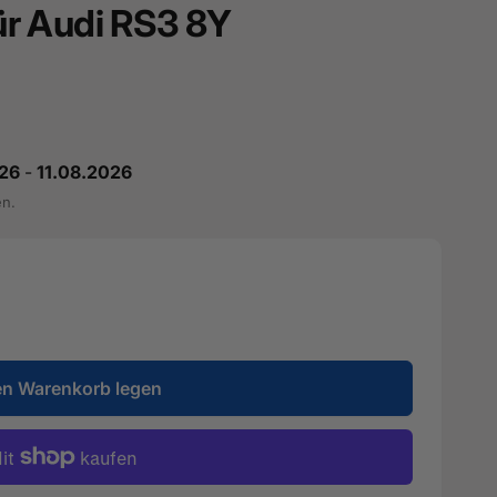
für Audi RS3 8Y
26
-
11.08.2026
en.
en Warenkorb legen