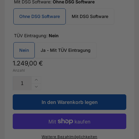
Mit DSG Software:
Ohne DSG Software
Ohne DSG Software
Mit DSG Software
TÜV Eintragung:
Nein
Nein
Ja - Mit TÜV Eintragung
Normaler
1.249,00 €
Anzahl
Preis
Erhöhe
die
Verringere
Menge
die
für
In den Warenkorb legen
Menge
Stufe
für
1
Stufe
-
1
480PS
-
mit
480PS
Weitere Bezahlmöglichkeiten