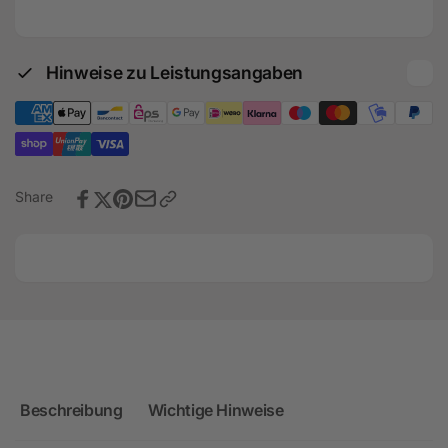
TÜV
mit
-
TÜV
Audi
-
RSQ3
Audi
Hinweise zu Leistungsangaben
F3
RSQ3
-
F3
DNW
-
DNW
Share
Beschreibung
Wichtige Hinweise