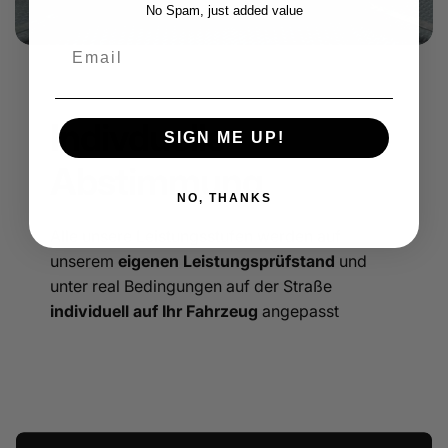
No Spam, just added value
Email
Indivduelle
SIGN ME UP!
Abstimmung
NO, THANKS
Alle unsere Leistungsstufen werden auf
unserem
eigenen Leistungsprüfstand
und
unter real Bedingungen auf der Straße
individuell auf Ihr Fahrzeug
angepasst