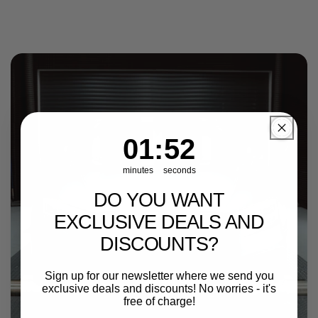
1
:
Countdown ends in:
51
01
:
51
minutes
seconds
DO YOU WANT
EXCLUSIVE DEALS AND
DISCOUNTS?
Sign up for our newsletter where we send you
exclusive deals and discounts! No worries - it's
free of charge!