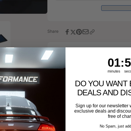
&quot;RACE&quot;
490PS
-
für
490PS
Audi
für
RS3
Audi
8Y
RS3
Share
8Y
1
:
Cou
55
01
:
5
minutes
sec
DO YOU WANT 
DEALS AND D
Sign up for our newslette
exclusive deals and discount
free of cha
No Spam, just add