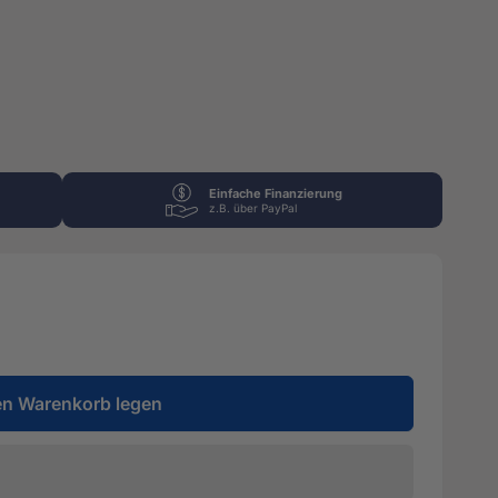
Einfache Finanzierung
z.B. über PayPal
en Warenkorb legen