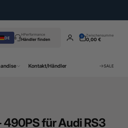
chen
0
HPerformance
Zwischensumme
0
DE
Artikel
0,00 €
Händler finden
Einloggen
andise
Kontakt/Händler
SALE
- 490PS für Audi RS3