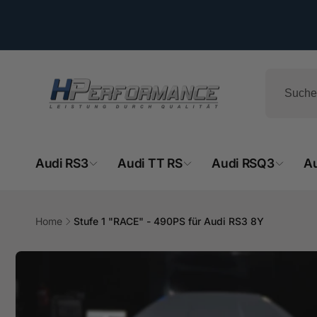
Direkt
zum
Inhalt
Audi RS3
Audi TT RS
Audi RSQ3
A
Home
Stufe 1 "RACE" - 490PS für Audi RS3 8Y
Zu
Produktinformationen
springen