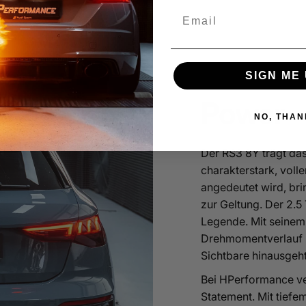
Email
SIGN ME 
Power - 
NO, THAN
Der RS3 8Y trägt das
charakterstark, voll
angedeutet wird, br
zur Geltung. Der 2.5 
Legende. Mit seinem
Drehmomentverlauf u
Sichtbare hinausgeht
Bei HPerformance ver
Statement. Mit tief