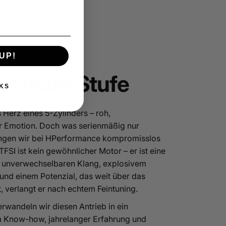
UP!
in jeder Stufe
KS
 Herz eines 5-Zylinders – roh,
er Emotion. Doch was serienmäßig nur
ingen wir bei HPerformance kompromisslos
TFSI ist kein gewöhnlicher Motor – er ist eine
 unverwechselbaren Klang, explosivem
nd einem Potenzial, das weit über das
, verlangt er nach echtem Feintuning.
wandeln wir diesen Antrieb in ein
em Know-how, jahrelanger Erfahrung und