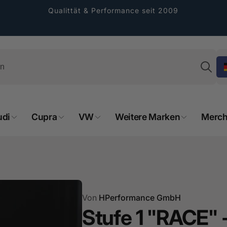
Qualittät & Performance seit 2009
Su
udi
Cupra
VW
Weitere Marken
Merch
Von
HPerformance GmbH
Stufe 1 "RACE" 