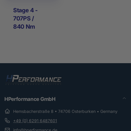
Stage 4 -
707PS /
840 Nm
HPerformance GmbH
Hemsbacherstraße 8 • 74706 Osterburken • Germany
+49 (0) 6291 6487601
info@hperformance.de