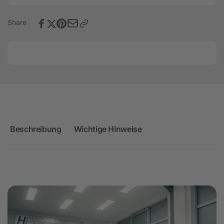
Audi
8Y
RS3
8Y
Share
Beschreibung
Wichtige Hinweise