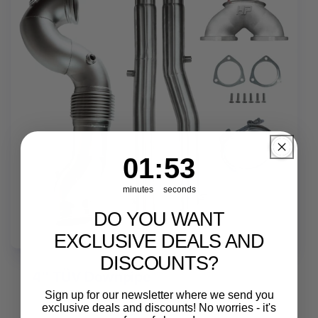
1
:
Countdown ends in:
52
01
:
52
minutes
seconds
DO YOU WANT
EXCLUSIVE DEALS AND
DISCOUNTS?
4'' TÜV Downpipe
Sign up for our newsletter where we send you
exclusive deals and discounts! No worries - it's