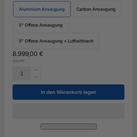
Aluminium Ansaugung
Carbon Ansaugung
5" Offene Ansaugung
5" Offene Ansaugung + Luftleitblech
Normaler
8.999,00 €
Anzahl
Preis
Erhöhe
die
Verringere
Menge
die
für
In den Warenkorb legen
Menge
Stufe
für
2
Stufe
&quot;RACE&quot;-
2
535PS
&quot;RACE&quot;-
für
535PS
Audi
für
RS3