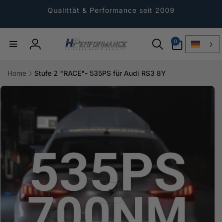
Direkt
zum
Qualittät & Performance seit 2009
Inhalt
0
0
Artikel
Einloggen
Home
Stufe 2 "RACE"- 535PS für Audi RS3 8Y
ktinformationen
gen