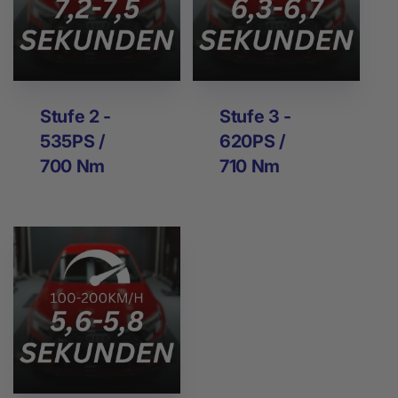
Stufe 2 -
Stufe 3 -
535PS /
620PS /
700 Nm
710 Nm