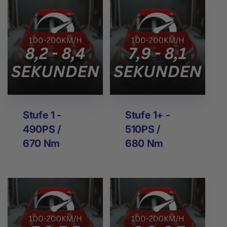
Stufe 1 -
Stufe 1+ -
490PS /
510PS /
670 Nm
680 Nm