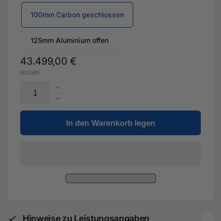
100mm Carbon geschlossen
125mm Aluminium offen
Normaler
43.499,00 €
Anzahl
Preis
Erhöhe
die
Verringere
Menge
die
für
In den Warenkorb legen
Menge
Stufe
für
6
Stufe
&quot;RACE&quot;
6
-
&quot;RACE&quot;
808PS
-
für
808PS
Audi
für
RS3
Audi
8Y
RS3
Hinweise zu Leistungsangaben