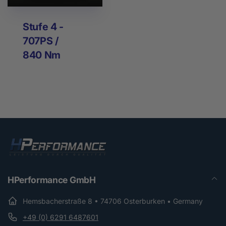
Stufe 4 -
707PS /
840 Nm
HPerformance GmbH
Hemsbacherstraße 8 • 74706 Osterburken • Germany
+49 (0) 6291 6487601