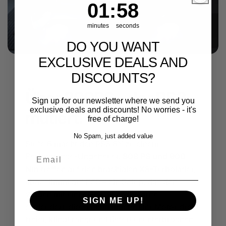
1
:
Countdown ends in:
58
01
:
58
minutes
seconds
DO YOU WANT
EXCLUSIVE DEALS AND
DISCOUNTS?
Über 800PS - der RS3
Sign up for our newsletter where we send you
exclusive deals and discounts! No worries - it's
mutiert!
free of charge!
No Spam, just added value
Stufe 6 macht den RS3 8Y zu einem
Email
Performance-Ungeheuer.
808 PS und 900
Nm
treffen auf den brachialen X8-Turbolader,
abgestimmt auf E50 – ein Setup, das den
Wagen mit einer Gewalt nach vorne
SIGN ME UP!
schleudert, die süchtig macht. Der Motor dreht
freier, klingt roher und liefert ununterbrochen