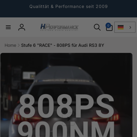
Direkt
zum
Qualittät & Performance seit 2009
Inhalt
0
0
Artikel
Einloggen
Home
Stufe 6 "RACE" - 808PS für Audi RS3 8Y
ktinformationen
gen