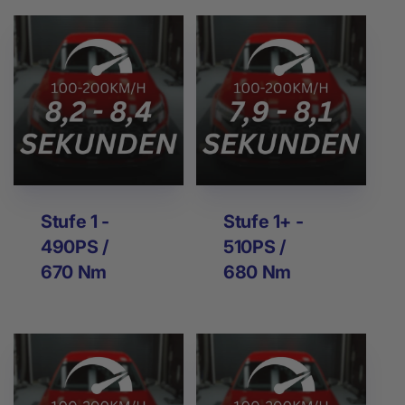
Stufe 1 -
Stufe 1+ -
490PS /
510PS /
670 Nm
680 Nm