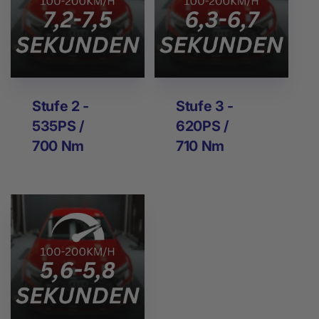
Stufe 2 -
Stufe 3 -
535PS /
620PS /
700 Nm
710 Nm