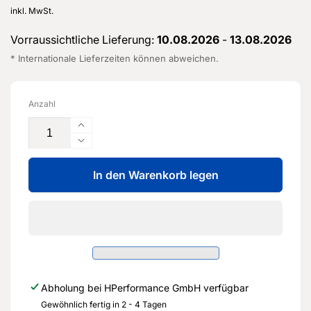
Preis
inkl. MwSt.
Vorraussichtliche Lieferung:
10.08.2026
-
13.08.2026
* Internationale Lieferzeiten können abweichen.
Anzahl
Erhöhe
die
Verringere
Menge
die
für
In den Warenkorb legen
Menge
Tandem-
für
Hauptbremszylinder
Tandem-
Reparatursatz
Hauptbremszylinder
-
Reparatursatz
5Q1
-
614
5Q1
019
614
Abholung bei
HPerformance GmbH
verfügbar
AD
019
REP
Gewöhnlich fertig in 2 - 4 Tagen
AD