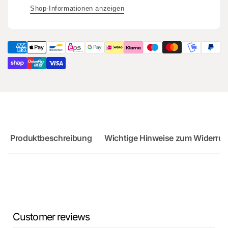
-
REP
Shop-Informationen anzeigen
Original
-
Ersatzteil
Original
für
Ersatzteil
Audi
für
RS3
Audi
Sportback
RS3
Sportback
Produktbeschreibung
Wichtige Hinweise zum Widerruf
Customer reviews