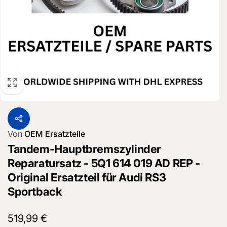
Von
OEM Ersatzteile
Tandem-Hauptbremszylinder
Reparatursatz - 5Q1 614 019 AD REP -
Original Ersatzteil für Audi RS3
Sportback
Normaler
519,99 €