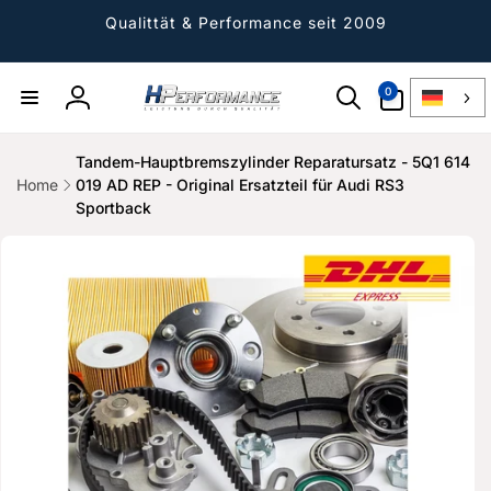
Direkt
zum
Qualittät & Performance seit 2009
Inhalt
0
0
Artikel
Einloggen
Tandem-Hauptbremszylinder Reparatursatz - 5Q1 614
Home
019 AD REP - Original Ersatzteil für Audi RS3
Sportback
ktinformationen
gen