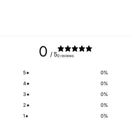
exclusive deals and discount
free of cha
No Spam, just add
Email
0
/ 5
0 reviews
SIGN ME 
5
0
%
NO, THAN
4
0
%
3
0
%
2
0
%
1
0
%