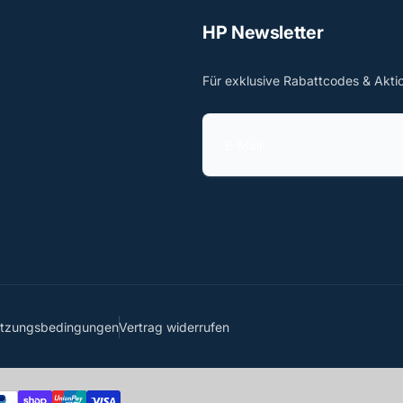
HP Newsletter
Für exklusive Rabattcodes & Akti
E
-
M
a
i
l
utzungsbedingungen
Vertrag widerrufen