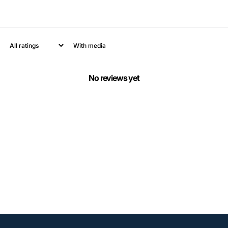
With media
No reviews yet