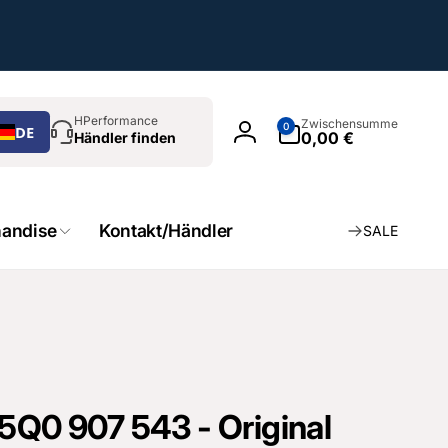
chen
0
HPerformance
Zwischensumme
0
DE
Artikel
0,00 €
Händler finden
Einloggen
andise
Kontakt/Händler
SALE
5Q0 907 543 - Original