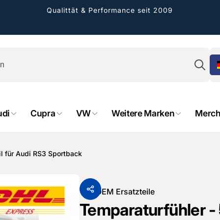
Qualittät & Performance seit 2009
Su
udi
Cupra
VW
Weitere Marken
Merch
rformance GmbH
holung verfügbar, gewöhnlich fertig in 2
il für Audi RS3 Sportback
4 tagen
cher Straße 8
sterburken
Von
OEM Ersatzteile
land
Temparaturfühler - 
16487601