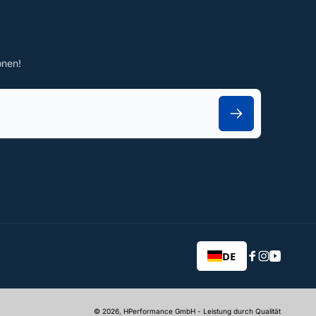
onen!
DE
Facebook
Instagram
YouTub
© 2026,
HPerformance GmbH
- Leistung durch Qualität