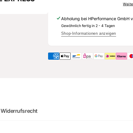
543
907
Weite
-
543
Original
-
Abholung bei
HPerformance GmbH
v
Ersatzteil
Original
Gewöhnlich fertig in 2 - 4 Tagen
für
Ersatzteil
Audi
für
Shop-Informationen anzeigen
RS3
Audi
Sportback
RS3
Sportback
2
:
Cou
0
02
:
0
minutes
sec
DO YOU WANT 
 Widerrufsrecht
DEALS AND D
Sign up for our newslette