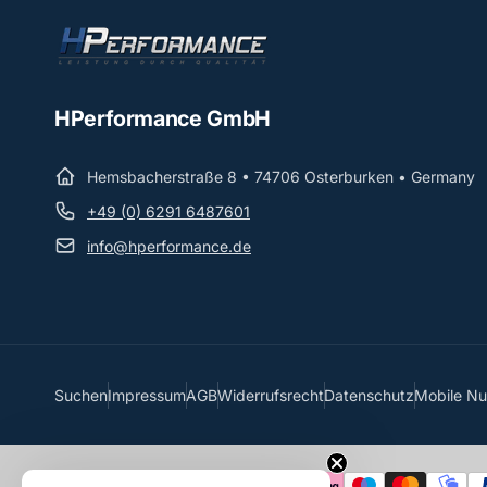
HPerformance GmbH
Hemsbacherstraße 8 • 74706 Osterburken • Germany
+49 (0) 6291 6487601
info@hperformance.de
Suchen
Impressum
AGB
Widerrufsrecht
Datenschutz
Mobile N