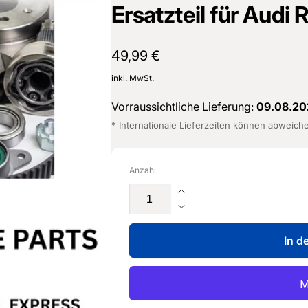
Ersatzteil für Audi
Normaler
49,99 €
Preis
inkl. MwSt.
Vorraussichtliche Lieferung:
09.08.20
* Internationale Lieferzeiten können abweich
Anzahl
Erhöhe
die
Verringere
Menge
die
für
In d
Menge
Temparaturfühler
für
-
Temparaturfühler
5Q0
-
907
5Q0