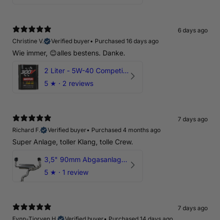
6 days ago
Christine V.
Verified buyer
•
Purchased 16 days ago
Wie immer, 😊alles bestens. Danke.
2 Liter - 5W-40 Competition 300V Motul Motoröl
5
★ ·
2 reviews
7 days ago
Richard F.
Verified buyer
•
Purchased 4 months ago
Super Anlage, toller Klang, tolle Crew.
3,5" 90mm Abgasanlage AUDI RSQ3 DNWA 2.5 TFSI
5
★ ·
1 review
7 days ago
Fynn-Tjorven H.
Verified buyer
•
Purchased 14 days ago