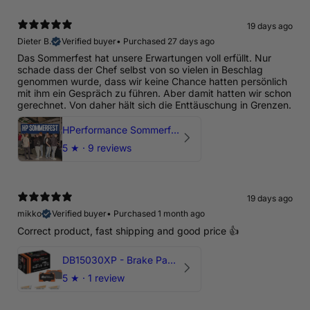
19 days ago
Dieter B.
Verified buyer
•
Purchased 27 days ago
Das Sommerfest hat unsere Erwartungen voll erfüllt. Nur
schade dass der Chef selbst von so vielen in Beschlag
genommen wurde, dass wir keine Chance hatten persönlich
mit ihm ein Gespräch zu führen. Aber damit hatten wir schon
gerechnet. Von daher hält sich die Enttäuschung in Grenzen.
HPerformance Sommerfest 2026
5
★ ·
9 reviews
19 days ago
mikko
Verified buyer
•
Purchased 1 month ago
Correct product, fast shipping and good price 👍
DB15030XP - Brake Pads Xtreme Performance | Front Axle
5
★ ·
1 review