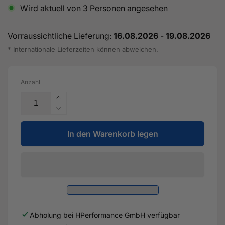
Wird aktuell von
3
Personen angesehen
Vorraussichtliche Lieferung:
16.08.2026
-
19.08.2026
* Internationale Lieferzeiten können abweichen.
Anzahl
Erhöhe
die
Verringere
Menge
die
für
In den Warenkorb legen
Menge
TS-
für
1
TS-
Performance
1
Turbolader
Performance
6466
Turbolader
V-
6466
Band
V-
Abholung bei
HPerformance GmbH
verfügbar
1.07AR
Band