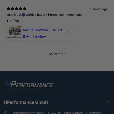
1 month ago
beatrice J.
Verified buyer
•
Purchased 1 month ago
Tip Top
Radhausschale - 8V0 821 191 C - Original Ersatzteil für Audi RS3 Sportback
5
★ ·
1 review
Show more
HPerformance GmbH
Hemsbacherstraße 8 • 74706 Osterburken • Germany