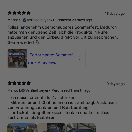
16 days ago
Marco S.
Verified buyer
•
Purchased 23 days ago
Tolles, angenehm überschaubares Sommerfest. Dadurch
hatte man genügend Zeit, sich die Produkte in Ruhe
anzusehen und den Einbau direkt vor Ort zu besprechen.
Gerne wieder! 👌
HPerformance Sommerfest 2026
5
★ ·
9 reviews
19 days ago
Marco I.
Verified buyer
•
Purchased 1 month ago
- Ein muss für echte 5. Zylinder Fans
- Mitarbeiter und Chef nehmen sich Zeit bzgl. Austausch
von Erfahrungspunkten und Kaufberatung
- Im Ticket inbegriffen Essen+Trinken und kostenlose
Testfahrten als Beifahrer