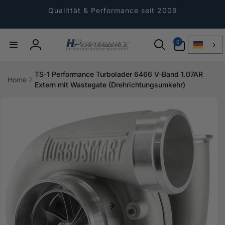
Direkt
zum
Qualittät & Performance seit 2009
Inhalt
0
0
Artikel
Einloggen
TS-1 Performance Turbolader 6466 V-Band 1.07AR
Home
Extern mit Wastegate (Drehrichtungsumkehr)
ktinformationen
gen