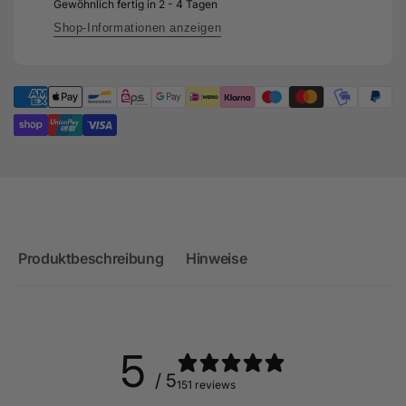
Extern
Gewöhnlich fertig in 2 - 4 Tagen
1.07AR
mit
Extern
Shop-Informationen anzeigen
Wastegate
mit
(Drehrichtungsumkehr)
Wastegate
(Drehrichtungsumkehr)
Produktbeschreibung
Hinweise
5
/ 5
151 reviews