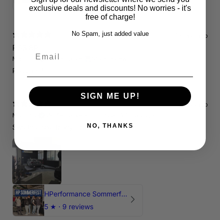
exclusive deals and discounts! No worries - it's
free of charge!
No Spam, just added value
15 days ago
RS3 8P
Email
Marcin J.
Verified buyer
Store review
Polecam !
SIGN ME UP!
15 days ago
Marcin J.
Verified buyer
•
Purchased 27 days ago
NO, THANKS
Świetnie spedzony czas , Pozdrawiam
HPerformance Sommerfest 2026
5
★ ·
9 reviews