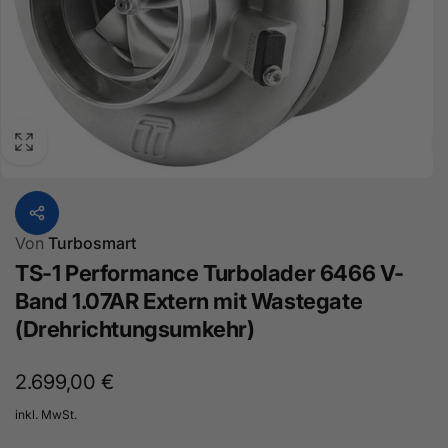
Von
Turbosmart
TS-1 Performance Turbolader 6466 V-
Band 1.07AR Extern mit Wastegate
(Drehrichtungsumkehr)
Normaler
2.699,00 €
Preis
inkl. MwSt.