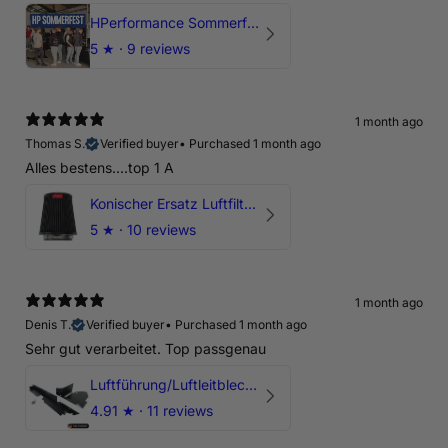
HPerformance Sommerfest 2026
5
★ ·
9 reviews
1 month ago
Thomas S.
Verified buyer
•
Purchased 1 month ago
Alles bestens....top 1 A
Konischer Ersatz Luftfilter Pilz - 4" & 5" Offene Ansaugung
5
★ ·
10 reviews
1 month ago
Denis T.
Verified buyer
•
Purchased 1 month ago
Sehr gut verarbeitet. Top passgenau
Luftführung/Luftleitblech 5" 125mm offene Ansaugung HPerformance
4.91
★ ·
11 reviews