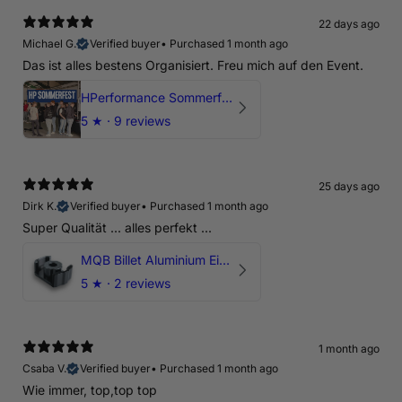
22 days ago
Michael G.
Verified buyer
•
Purchased 1 month ago
Das ist alles bestens Organisiert. Freu mich auf den Event.
HPerformance Sommerfest 2026
5
★ ·
9 reviews
25 days ago
Dirk K.
Verified buyer
•
Purchased 1 month ago
Super Qualität ... alles perfekt ...
MQB Billet Aluminium Einsatz Drehmomentstütze - DOGBONE für Audi RS3, TTRS, RSQ3
5
★ ·
2 reviews
1 month ago
Csaba V.
Verified buyer
•
Purchased 1 month ago
Wie immer, top,top top