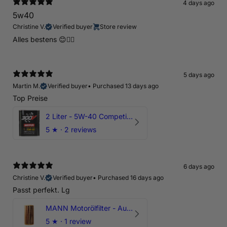
4 days ago
5w40
Christine V.
Verified buyer
Store review
Alles bestens 😊👍🏻
5 days ago
Martin M.
Verified buyer
•
Purchased 13 days ago
Top Preise
2 Liter - 5W-40 Competition 300V Motul Motoröl
5
★ ·
2 reviews
6 days ago
Christine V.
Verified buyer
•
Purchased 16 days ago
Passt perfekt. Lg
MANN Motorölfilter - Audi RS3 TTRS RSQ3 VZ5 - DAZ DNW
5
★ ·
1 review