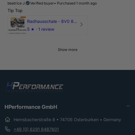
beatrice J.
Verified buyer
•
Purchased 1 month ago
Tip Top
Radhausschale - 8V0 821 191 C - Original Ersatzteil für Audi RS3 Sportback
5
★ ·
1 review
Show more
HPerformance GmbH
Hemsbacherstraße 8 • 74706 Osterburken • Germany
+49 (0) 6291 6487601