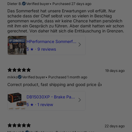
Dieter B.
Verified buyer
•
Purchased 27 days ago
Das Sommerfest hat unsere Erwartungen voll erfüllt. Nur
schade dass der Chef selbst von so vielen in Beschlag
genommen wurde, dass wir keine Chance hatten persönlich
mit ihm ein Gespräch zu führen. Aber damit hatten wir schon
gerechnet. Von daher hält sich die Enttäuschung in Grenzen.
HPerformance Sommerfest 2026
5
★ ·
9 reviews
19 days ago
mikko
Verified buyer
•
Purchased 1 month ago
Correct product, fast shipping and good price 👍
DB15030XP - Brake Pads Xtreme Performance | Front Axle
5
★ ·
1 review
22 days ago