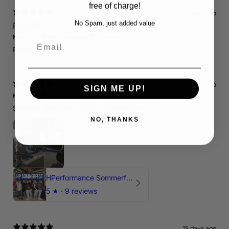
free of charge!
15 days ago
No Spam, just added value
RS3 8P
Marcin J.
Verified buyer
Store review
Email
Polecam !
15 days ago
SIGN ME UP!
Marcin J.
Verified buyer
•
Purchased 27 days ago
Świetnie spedzony czas , Pozdrawiam
NO, THANKS
HPerformance Sommerfest 2026
5
★ ·
9 reviews
15 days ago