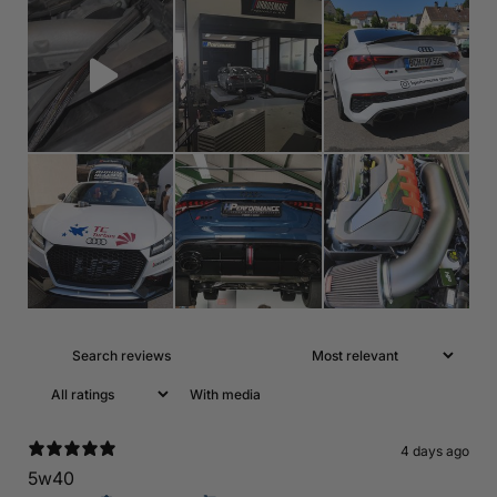
With media
4 days ago
5w40