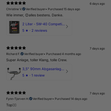
6 days ago
Christine V.
Verified buyer
•
Purchased 15 days ago
Wie immer, 😊alles bestens. Danke.
2 Liter - 5W-40 Competition 300V Motul Motoröl
5
★ ·
2 reviews
7 days ago
Richard F.
Verified buyer
•
Purchased 4 months ago
Super Anlage, toller Klang, tolle Crew.
3,5" 90mm Abgasanlage AUDI RSQ3 DNWA 2.5 TFSI
5
★ ·
1 review
7 days ago
Fynn-Tjorven H.
Verified buyer
•
Purchased 14 days ago
Top👍🏼