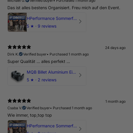
Michael G.
Verified buyer
•
Purchased 1 month ago
Das ist alles bestens Organisiert. Freu mich auf den Event.
HPerformance Sommerfest 2026
5
★ ·
9 reviews
24 days ago
Dirk K.
Verified buyer
•
Purchased 1 month ago
Super Qualität ... alles perfekt ...
MQB Billet Aluminium Einsatz Drehmomentstütze - DOGBONE für Audi RS3, TTRS, RSQ3
5
★ ·
2 reviews
1 month ago
Csaba V.
Verified buyer
•
Purchased 1 month ago
Wie immer, top,top top
HPerformance Sommerfest 2026