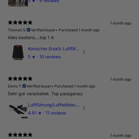
5
★ ·
9 reviews
1 month ago
Thomas S.
Verified buyer
•
Purchased 1 month ago
Alles bestens....top 1 A
Konischer Ersatz Luftfilter Pilz - 4" & 5" Offene Ansaugung
5
★ ·
10 reviews
1 month ago
Denis T.
Verified buyer
•
Purchased 1 month ago
Sehr gut verarbeitet. Top passgenau
Luftführung/Luftleitblech 5" 125mm offene Ansaugung HPerformance
4.91
★ ·
11 reviews
1 month ago