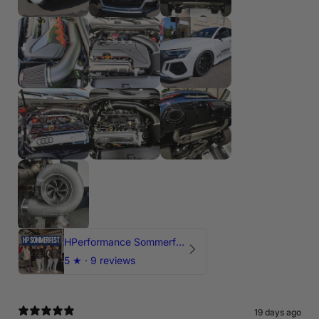
HPerformance Sommerfest 2026
5
★ ·
9 reviews
19 days ago