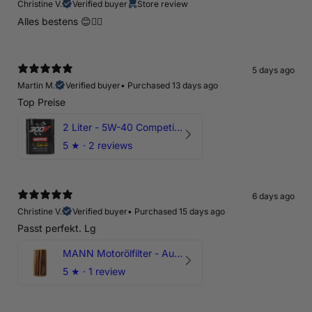
Christine V.
Verified buyer
Store review
Alles bestens 😊👍🏻
5 days ago
Martin M.
Verified buyer
•
Purchased 13 days ago
Top Preise
2 Liter - 5W-40 Competition 300V Motul Motoröl
5
★ ·
2 reviews
6 days ago
Christine V.
Verified buyer
•
Purchased 15 days ago
Passt perfekt. Lg
MANN Motorölfilter - Audi RS3 TTRS RSQ3 VZ5 - DAZ DNW
5
★ ·
1 review