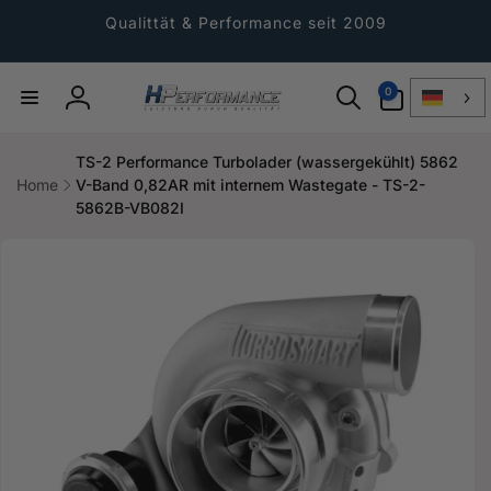
Direkt
zum
Qualittät & Performance seit 2009
Inhalt
0
0
Artikel
Einloggen
TS-2 Performance Turbolader (wassergekühlt) 5862
Home
V-Band 0,82AR mit internem Wastegate - TS-2-
5862B-VB082I
ktinformationen
gen