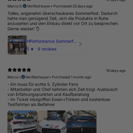
Marco S.
Verified buyer
•
Purchased 23 days ago
Tolles, angenehm überschaubares Sommerfest. Dadurch
hatte man genügend Zeit, sich die Produkte in Ruhe
anzusehen und den Einbau direkt vor Ort zu besprechen.
Gerne wieder! 👌
HPerformance Sommerfest 2026
5
★ ·
9 reviews
19 days ago
Marco I.
Verified buyer
•
Purchased 1 month ago
- Ein muss für echte 5. Zylinder Fans
- Mitarbeiter und Chef nehmen sich Zeit bzgl. Austausch
von Erfahrungspunkten und Kaufberatung
- Im Ticket inbegriffen Essen+Trinken und kostenlose
Testfahrten als Beifahrer