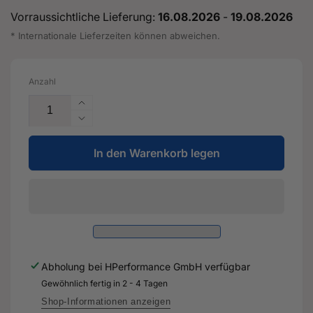
Vorraussichtliche Lieferung:
16.08.2026
-
19.08.2026
* Internationale Lieferzeiten können abweichen.
Anzahl
Erhöhe
die
Verringere
Menge
die
für
In den Warenkorb legen
Menge
TS-
für
2
TS-
Performance
2
Turbolader
Performance
(wassergekühlt)
Turbolader
5862
(wassergekühlt)
V-
5862
Abholung bei
HPerformance GmbH
verfügbar
Band
V-
0,82AR
Gewöhnlich fertig in 2 - 4 Tagen
Band
mit
0,82AR
Shop-Informationen anzeigen