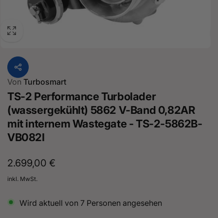
Von
Turbosmart
TS-2 Performance Turbolader
(wassergekühlt) 5862 V-Band 0,82AR
mit internem Wastegate - TS-2-5862B-
VB082I
Normaler
2.699,00 €
Preis
inkl. MwSt.
Wird aktuell von
7
Personen angesehen