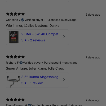
6 days ago
Christine V.
Verified buyer
•
Purchased 16 days ago
Wie immer, 😊alles bestens. Danke.
2 Liter - 5W-40 Competition 300V Motul Motoröl
5
★ ·
2 reviews
7 days ago
Richard F.
Verified buyer
•
Purchased 4 months ago
Super Anlage, toller Klang, tolle Crew.
3,5" 90mm Abgasanlage AUDI RSQ3 DNWA 2.5 TFSI
5
★ ·
1 review
7 days ago
Fynn-Tjorven H.
Verified buyer
•
Purchased 14 days ago