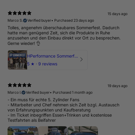
15 days ago
Marco S.
Verified buyer
•
Purchased 23 days ago
Tolles, angenehm überschaubares Sommerfest. Dadurch
hatte man genügend Zeit, sich die Produkte in Ruhe
anzusehen und den Einbau direkt vor Ort zu besprechen.
Gerne wieder! 👌
HPerformance Sommerfest 2026
5
★ ·
9 reviews
19 days ago
Marco I.
Verified buyer
•
Purchased 1 month ago
- Ein muss für echte 5. Zylinder Fans
- Mitarbeiter und Chef nehmen sich Zeit bzgl. Austausch
von Erfahrungspunkten und Kaufberatung
- Im Ticket inbegriffen Essen+Trinken und kostenlose
Testfahrten als Beifahrer