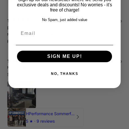
exclusive deals and discounts! No worries - it's
free of charge!
No Spam, just added value
15 days ago
RS3 8P
Email
Marcin J.
Verified buyer
Store review
Polecam !
SIGN ME UP!
15 days ago
Marcin J.
Verified buyer
•
Purchased 27 days ago
NO, THANKS
Świetnie spedzony czas , Pozdrawiam
HPerformance Sommerfest 2026
5
★ ·
9 reviews