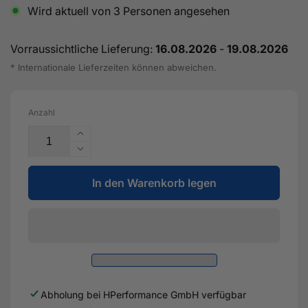
Wird aktuell von
3
Personen angesehen
Vorraussichtliche Lieferung:
16.08.2026
-
19.08.2026
* Internationale Lieferzeiten können abweichen.
Anzahl
Erhöhe
die
Verringere
Menge
die
für
In den Warenkorb legen
Menge
TS-
für
1
TS-
Performance
1
Turbolader
Performance
5862
Turbolader
T4
5862
0,82AR
T4
Abholung bei
HPerformance GmbH
verfügbar
mit
0,82AR