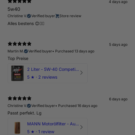
4 days ago
5w40
Christine V.
Verified buyer
Store review
Alles bestens 😊👍🏻
5 days ago
Martin M.
Verified buyer
•
Purchased 13 days ago
Top Preise
2 Liter - 5W-40 Competition 300V Motul Motoröl
5
★ ·
2 reviews
6 days ago
Christine V.
Verified buyer
•
Purchased 16 days ago
Passt perfekt. Lg
MANN Motorölfilter - Audi RS3 TTRS RSQ3 VZ5 - DAZ DNW
5
★ ·
1 review