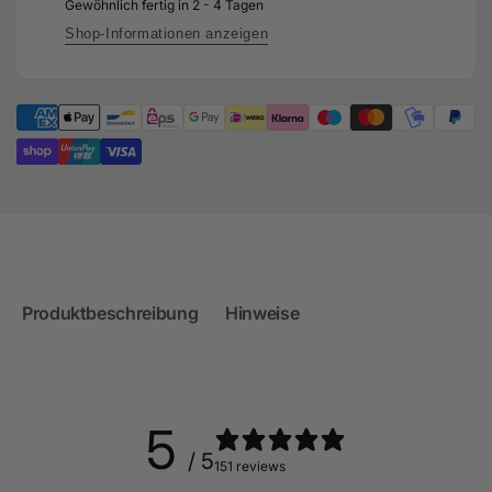
externem
Gewöhnlich fertig in 2 - 4 Tagen
mit
Wastegate
externem
Shop-Informationen anzeigen
-
Wastegate
TS-
-
1-
TS-
5862B-
1-
T4082E
5862B-
T4082E
Produktbeschreibung
Hinweise
5
/ 5
151 reviews