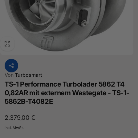
Von
Turbosmart
TS-1 Performance Turbolader 5862 T4
0,82AR mit externem Wastegate - TS-1-
5862B-T4082E
Normaler
2.379,00 €
Preis
inkl. MwSt.