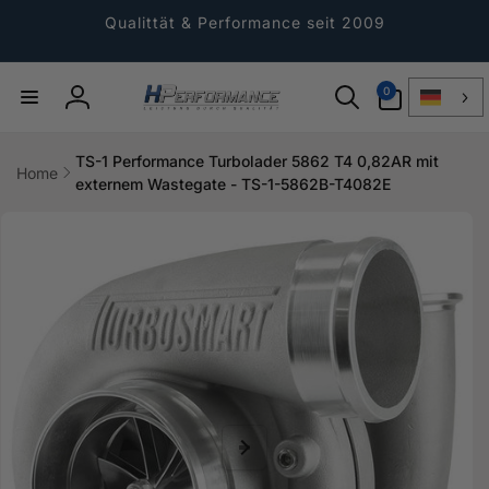
Direkt
zum
Qualittät & Performance seit 2009
Inhalt
0
0
Artikel
Einloggen
TS-1 Performance Turbolader 5862 T4 0,82AR mit
Home
externem Wastegate - TS-1-5862B-T4082E
ktinformationen
gen