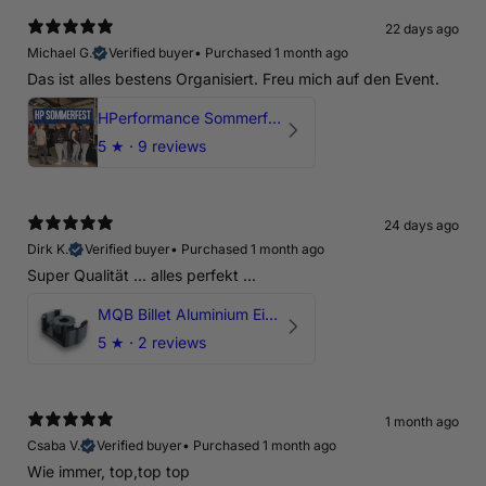
22 days ago
Michael G.
Verified buyer
•
Purchased 1 month ago
Das ist alles bestens Organisiert. Freu mich auf den Event.
HPerformance Sommerfest 2026
5
★ ·
9 reviews
24 days ago
Dirk K.
Verified buyer
•
Purchased 1 month ago
Super Qualität ... alles perfekt ...
MQB Billet Aluminium Einsatz Drehmomentstütze - DOGBONE für Audi RS3, TTRS, RSQ3
5
★ ·
2 reviews
1 month ago
Csaba V.
Verified buyer
•
Purchased 1 month ago
Wie immer, top,top top