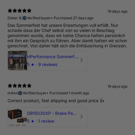
19 days ago
Dieter B.
Verified buyer
•
Purchased 27 days ago
Das Sommerfest hat unsere Erwartungen voll erfüllt. Nur
schade dass der Chef selbst von so vielen in Beschlag
genommen wurde, dass wir keine Chance hatten persönlich
mit ihm ein Gespräch zu führen. Aber damit hatten wir schon
gerechnet. Von daher hält sich die Enttäuschung in Grenzen.
HPerformance Sommerfest 2026
5
★ ·
9 reviews
19 days ago
mikko
Verified buyer
•
Purchased 1 month ago
Correct product, fast shipping and good price 👍
DB15030XP - Brake Pads Xtreme Performance | Front Axle
5
★ ·
1 review