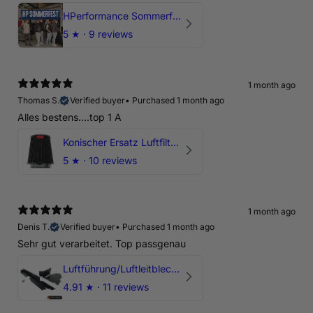
HPerformance Sommerfest 2026
5
★ ·
9 reviews
1 month ago
Thomas S.
Verified buyer
•
Purchased 1 month ago
Alles bestens....top 1 A
Konischer Ersatz Luftfilter Pilz - 4" & 5" Offene Ansaugung
5
★ ·
10 reviews
1 month ago
Denis T.
Verified buyer
•
Purchased 1 month ago
Sehr gut verarbeitet. Top passgenau
Luftführung/Luftleitblech 5" 125mm offene Ansaugung HPerformance
4.91
★ ·
11 reviews