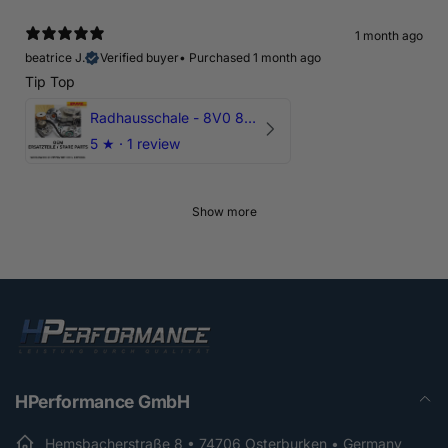
1 month ago
beatrice J.
Verified buyer
•
Purchased 1 month ago
Tip Top
Radhausschale - 8V0 821 191 C - Original Ersatzteil für Audi RS3 Sportback
5
★ ·
1 review
Show more
HPerformance GmbH
Hemsbacherstraße 8 • 74706 Osterburken • Germany