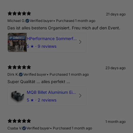
21 days ago
Michael G.
Verified buyer
•
Purchased 1 month ago
Das ist alles bestens Organisiert. Freu mich auf den Event.
HPerformance Sommerfest 2026
5
★ ·
9 reviews
23 days ago
Dirk K.
Verified buyer
•
Purchased 1 month ago
Super Qualität ... alles perfekt ...
MQB Billet Aluminium Einsatz Drehmomentstütze - DOGBONE für Audi RS3, TTRS, RSQ3
5
★ ·
2 reviews
1 month ago
Csaba V.
Verified buyer
•
Purchased 1 month ago