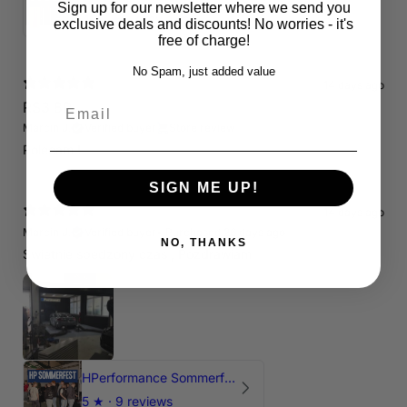
Sign up for our newsletter where we send you
4.71
★ ·
7 reviews
exclusive deals and discounts! No worries - it's
free of charge!
No Spam, just added value
14 days ago
Email
RS3 8P
Marcin J.
Verified buyer
Store review
Polecam !
SIGN ME UP!
14 days ago
Marcin J.
Verified buyer
•
Purchased 26 days ago
NO, THANKS
Świetnie spedzony czas , Pozdrawiam
HPerformance Sommerfest 2026
5
★ ·
9 reviews