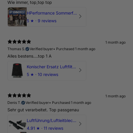
Wie immer, top,top top
HPerformance Sommerfest 2026
5
★ ·
9 reviews
1 month ago
Thomas S.
Verified buyer
•
Purchased 1 month ago
Alles bestens....top 1 A
Konischer Ersatz Luftfilter Pilz - 4" & 5" Offene Ansaugung
5
★ ·
10 reviews
1 month ago
Denis T.
Verified buyer
•
Purchased 1 month ago
Sehr gut verarbeitet. Top passgenau
Luftführung/Luftleitblech 5" 125mm offene Ansaugung HPerformance
4.91
★ ·
11 reviews