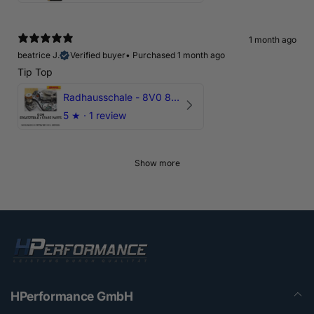
1 month ago
beatrice J.
Verified buyer
•
Purchased 1 month ago
Tip Top
Radhausschale - 8V0 821 191 C - Original Ersatzteil für Audi RS3 Sportback
5
★ ·
1 review
Show more
HPerformance GmbH