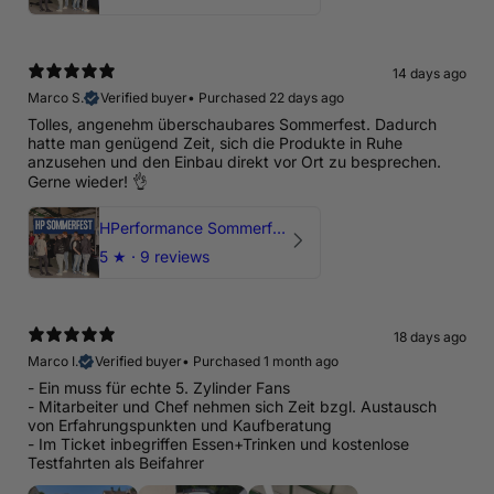
14 days ago
Marco S.
Verified buyer
•
Purchased 22 days ago
Tolles, angenehm überschaubares Sommerfest. Dadurch
hatte man genügend Zeit, sich die Produkte in Ruhe
anzusehen und den Einbau direkt vor Ort zu besprechen.
Gerne wieder! 👌
HPerformance Sommerfest 2026
5
★ ·
9 reviews
18 days ago
Marco I.
Verified buyer
•
Purchased 1 month ago
- Ein muss für echte 5. Zylinder Fans
- Mitarbeiter und Chef nehmen sich Zeit bzgl. Austausch
von Erfahrungspunkten und Kaufberatung
- Im Ticket inbegriffen Essen+Trinken und kostenlose
Testfahrten als Beifahrer