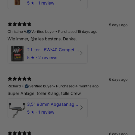
5
★ ·
1 review
5 days ago
Christine V.
Verified buyer
•
Purchased 15 days ago
Wie immer, 😊alles bestens. Danke.
2 Liter - 5W-40 Competition 300V Motul Motoröl
5
★ ·
2 reviews
6 days ago
Richard F.
Verified buyer
•
Purchased 4 months ago
Super Anlage, toller Klang, tolle Crew.
3,5" 90mm Abgasanlage AUDI RSQ3 DNWA 2.5 TFSI
5
★ ·
1 review
6 days ago