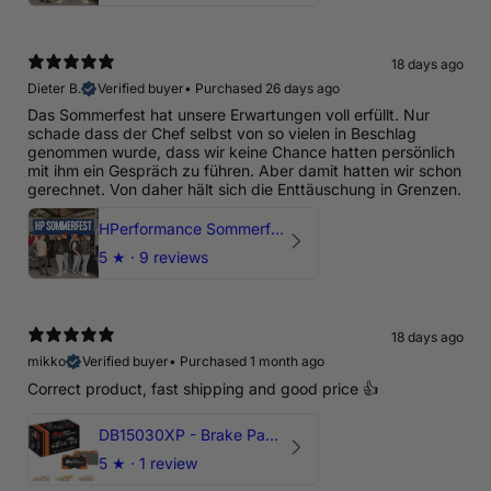
18 days ago
Dieter B.
Verified buyer
•
Purchased 26 days ago
Das Sommerfest hat unsere Erwartungen voll erfüllt. Nur
schade dass der Chef selbst von so vielen in Beschlag
genommen wurde, dass wir keine Chance hatten persönlich
mit ihm ein Gespräch zu führen. Aber damit hatten wir schon
gerechnet. Von daher hält sich die Enttäuschung in Grenzen.
HPerformance Sommerfest 2026
5
★ ·
9 reviews
18 days ago
mikko
Verified buyer
•
Purchased 1 month ago
Correct product, fast shipping and good price 👍
DB15030XP - Brake Pads Xtreme Performance | Front Axle
5
★ ·
1 review