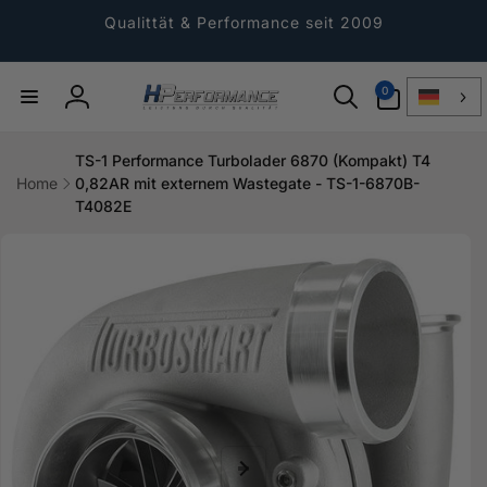
Direkt
zum
Qualittät & Performance seit 2009
Inhalt
0
0
Artikel
Einloggen
TS-1 Performance Turbolader 6870 (Kompakt) T4
Home
0,82AR mit externem Wastegate - TS-1-6870B-
T4082E
ktinformationen
gen