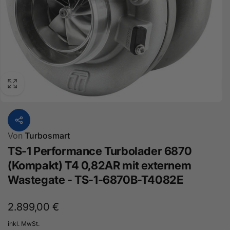
Von
Turbosmart
TS-1 Performance Turbolader 6870
(Kompakt) T4 0,82AR mit externem
Wastegate - TS-1-6870B-T4082E
Normaler
2.899,00 €
Preis
inkl. MwSt.