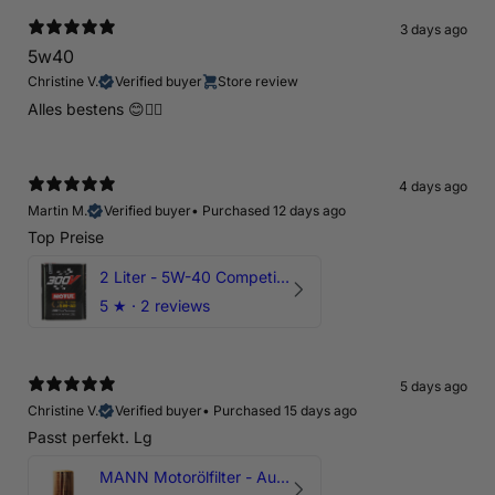
3 days ago
5w40
Christine V.
Verified buyer
Store review
Alles bestens 😊👍🏻
4 days ago
Martin M.
Verified buyer
•
Purchased 12 days ago
Top Preise
2 Liter - 5W-40 Competition 300V Motul Motoröl
5
★ ·
2 reviews
5 days ago
Christine V.
Verified buyer
•
Purchased 15 days ago
Passt perfekt. Lg
MANN Motorölfilter - Audi RS3 TTRS RSQ3 VZ5 - DAZ DNW