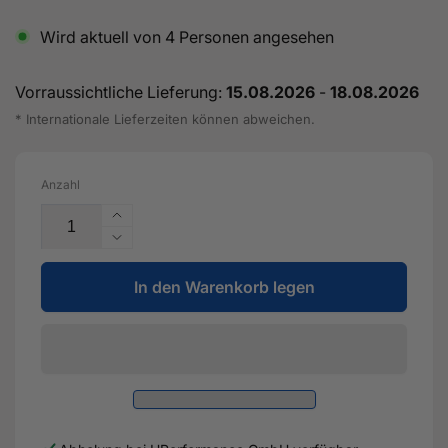
Wird aktuell von
4
Personen angesehen
Vorraussichtliche Lieferung:
15.08.2026
-
18.08.2026
* Internationale Lieferzeiten können abweichen.
Anzahl
Erhöhe
die
Verringere
Menge
die
für
In den Warenkorb legen
Menge
TS-
für
1
TS-
Performance
1
Turbolader
Performance
6870
Turbolader
(Kompakt)
6870
T4
(Kompakt)