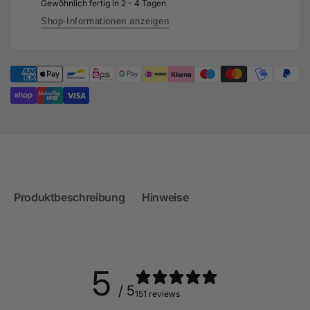
externem
Gewöhnlich fertig in 2 - 4 Tagen
mit
Wastegate
externem
Shop-Informationen anzeigen
-
Wastegate
TS-
-
1-
TS-
8280C-
1-
T4124E
8280C-
T4124E
Produktbeschreibung
Hinweise
5
/ 5
151 reviews