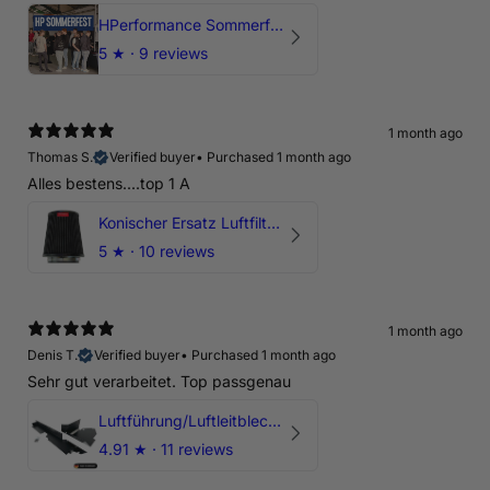
HPerformance Sommerfest 2026
5
★ ·
9 reviews
1 month ago
Thomas S.
Verified buyer
•
Purchased 1 month ago
Alles bestens....top 1 A
Konischer Ersatz Luftfilter Pilz - 4" & 5" Offene Ansaugung
5
★ ·
10 reviews
1 month ago
Denis T.
Verified buyer
•
Purchased 1 month ago
Sehr gut verarbeitet. Top passgenau
Luftführung/Luftleitblech 5" 125mm offene Ansaugung HPerformance
4.91
★ ·
11 reviews