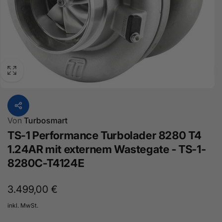
Von
Turbosmart
TS-1 Performance Turbolader 8280 T4
1.24AR mit externem Wastegate - TS-1-
8280C-T4124E
Normaler
3.499,00 €
Preis
inkl. MwSt.