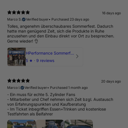
16 days ago
Marco S.
Verified buyer
•
Purchased 23 days ago
Tolles, angenehm überschaubares Sommerfest. Dadurch
hatte man genügend Zeit, sich die Produkte in Ruhe
anzusehen und den Einbau direkt vor Ort zu besprechen.
Gerne wieder! 👌
HPerformance Sommerfest 2026
5
★ ·
9 reviews
20 days ago
Marco I.
Verified buyer
•
Purchased 1 month ago
- Ein muss für echte 5. Zylinder Fans
- Mitarbeiter und Chef nehmen sich Zeit bzgl. Austausch
von Erfahrungspunkten und Kaufberatung
- Im Ticket inbegriffen Essen+Trinken und kostenlose
Testfahrten als Beifahrer