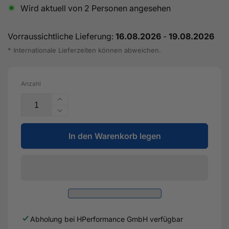
Wird aktuell von
2
Personen angesehen
Vorraussichtliche Lieferung:
16.08.2026
-
19.08.2026
* Internationale Lieferzeiten können abweichen.
Anzahl
Erhöhe
die
Verringere
Menge
die
für
In den Warenkorb legen
Menge
TS-
für
1
TS-
Performance
1
Turbolader
Performance
8280
Turbolader
T4
8280
1.24AR
T4
Abholung bei
HPerformance GmbH
verfügbar
mit
1.24AR