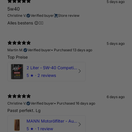
5 days ago
5w40
Christine V.
Verified buyer
Store review
Alles bestens 😊👍🏻
5 days ago
Martin M.
Verified buyer
•
Purchased 13 days ago
Top Preise
2 Liter - 5W-40 Competition 300V Motul Motoröl
5
★ ·
2 reviews
6 days ago
Christine V.
Verified buyer
•
Purchased 16 days ago
Passt perfekt. Lg
MANN Motorölfilter - Audi RS3 TTRS RSQ3 VZ5 - DAZ DNW
5
★ ·
1 review