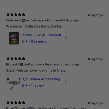
6 days ago
Christine V.
Verified buyer
•
Purchased 16 days ago
Wie immer, 😊alles bestens. Danke.
2 Liter - 5W-40 Competition 300V Motul Motoröl
5
★ ·
2 reviews
8 days ago
Richard F.
Verified buyer
•
Purchased 4 months ago
Super Anlage, toller Klang, tolle Crew.
3,5" 90mm Abgasanlage AUDI RSQ3 DNWA 2.5 TFSI
5
★ ·
1 review
8 days ago
Fynn-Tjorven H.
Verified buyer
•
Purchased 14 days ago