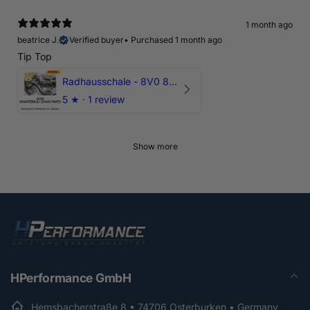
1 month ago
beatrice J.
Verified buyer
•
Purchased 1 month ago
Tip Top
Radhausschale - 8V0 821 191 C - Original Ersatzteil für Audi RS3 Sportback
5
★ ·
1 review
Show more
HPerformance GmbH
Hemsbacherstraße 8 • 74706 Osterburken • Germany