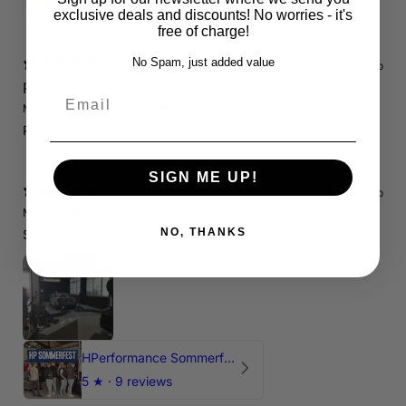
exclusive deals and discounts! No worries - it's
free of charge!
No Spam, just added value
16 days ago
RS3 8P
Email
Marcin J.
Verified buyer
Store review
Polecam !
SIGN ME UP!
16 days ago
Marcin J.
Verified buyer
•
Purchased 27 days ago
NO, THANKS
Świetnie spedzony czas , Pozdrawiam
HPerformance Sommerfest 2026
5
★ ·
9 reviews