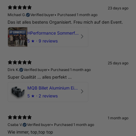
23 days ago
Michael G.
Verified buyer
•
Purchased 1 month ago
Das ist alles bestens Organisiert. Freu mich auf den Event.
HPerformance Sommerfest 2026
5
★ ·
9 reviews
25 days ago
Dirk K.
Verified buyer
•
Purchased 1 month ago
Super Qualität ... alles perfekt ...
MQB Billet Aluminium Einsatz Drehmomentstütze - DOGBONE für Audi RS3, TTRS, RSQ3
5
★ ·
2 reviews
1 month ago
Csaba V.
Verified buyer
•
Purchased 1 month ago
Wie immer, top,top top