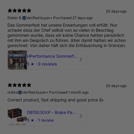
20 days ago
Dieter B.
Verified buyer
•
Purchased 27 days ago
Das Sommerfest hat unsere Erwartungen voll erfüllt. Nur
schade dass der Chef selbst von so vielen in Beschlag
genommen wurde, dass wir keine Chance hatten persönlich
mit ihm ein Gespräch zu führen. Aber damit hatten wir schon
gerechnet. Von daher hält sich die Enttäuschung in Grenzen.
HPerformance Sommerfest 2026
5
★ ·
9 reviews
20 days ago
mikko
Verified buyer
•
Purchased 1 month ago
Correct product, fast shipping and good price 👍
DB15030XP - Brake Pads Xtreme Performance | Front Axle
5
★ ·
1 review