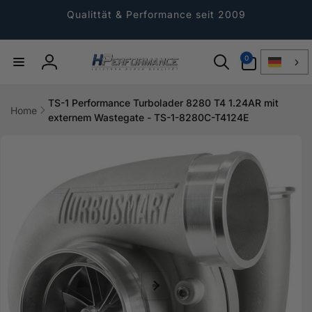
Direkt
zum
Qualittät & Performance seit 2009
Inhalt
0
0
Artikel
Einloggen
TS-1 Performance Turbolader 8280 T4 1.24AR mit
Home
externem Wastegate - TS-1-8280C-T4124E
ktinformationen
gen